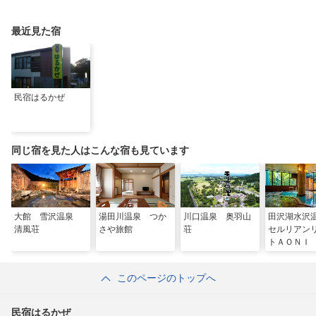
の夏祭り
情報も
トにグルメやお祭りも
最近見た宿
民宿はるかぜ
同じ宿を見た人はこんな宿も見ています
大館 雪沢温泉
湯田川温泉 つか
川口温泉 奥羽山
田沢湖水沢
清風荘
さや旅館
荘
セルリアン
トＡＯＮＩ
このページのトップへ
民宿はるかぜ