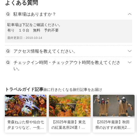
よくある質問
駐車場はありますか？
駐車場は下記をご確認ください。
有り １０台 無料 予約不要
最終更新日：2010-10-14
アクセス情報を教えてください。
チェックイン時間・チェックアウト時間を教えてくださ
い。
トラベルガイド記事
旅に行きたくなる旅行記事をお届け
青森ねぶた祭や仙台七
【2025年最新】東北
【2025年最新】秋田
夕まつりなど、一生に
の紅葉名所24選！見
県のおすすめ観光28
一度は行きたい！東北
頃時期やライトアップ
選！定番・穴場スポッ