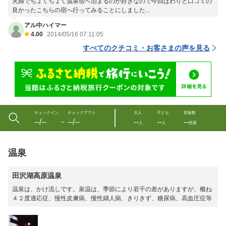
夫婦でちょくちょく温泉宿へ泊まるのが好きなので今回はわりと口コミの
良かったこちらの宿へ行ってみることにしました...
アル中ハイマー
4.00
2014/05/16 07:11:05
すべてのクチコミ・お客さまの声を見る
チェックイン
チェックアウト
大人
子ども
部屋数
--/--
--/--
--
--
--
〜
人
人
部屋
温泉
田沢湖高原温泉
温泉は、かけ流しです。泉温は、季節により若干の差がありますが、概ね
４２度適応症、慢性皮膚病、慢性婦人病、きりきず、糖尿病、高血圧症等