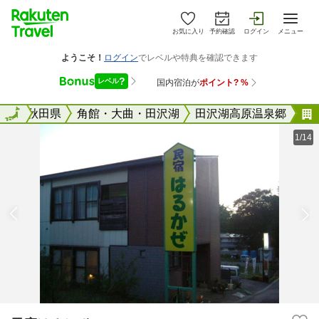
お気に入り
予約確認
ログイン
メニュー
全国
全国
秋田県
角館・大曲・田沢湖
田沢湖高原温泉郷
1/14