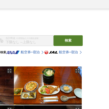
合計料金
※1部屋あたりの税込金額
検索
〜
航空券+宿泊
航空券+宿泊
で検索