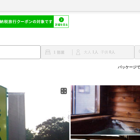
1
0
1
大人
子供
パッケージ