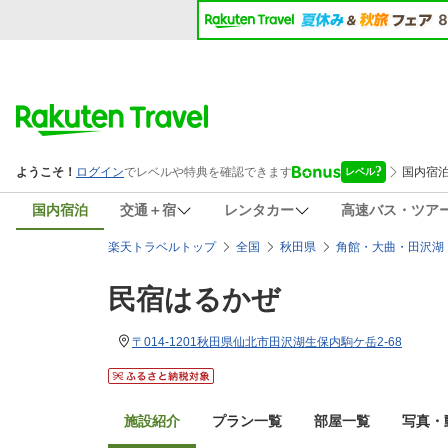
国内宿泊
交通＋宿
レンタカー
高速バス・ツア
楽天トラベルトップ
全国
秋田県
角館・大曲・田沢湖
民宿はるかぜ
〒014-1201秋田県仙北市田沢湖生保内駒ケ岳2-68
施設紹介
プラン一覧
部屋一覧
写真・動