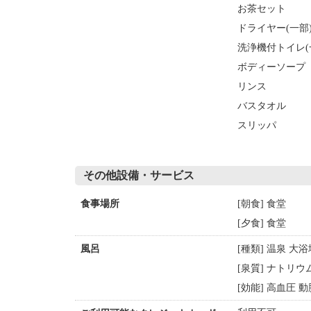
お茶セット
ドライヤー(一部
洗浄機付トイレ(
ボディーソープ
リンス
バスタオル
スリッパ
その他設備・サービス
[朝食] 食堂
食事場所
[夕食] 食堂
[種類] 温泉 大
風呂
[泉質] ナトリ
[効能] 高血圧 