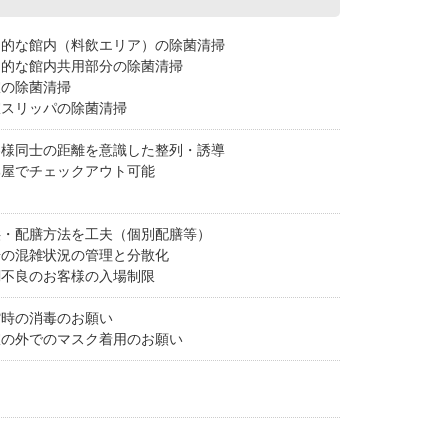
期的な館内（料飲エリア）の除菌清掃
期的な館内共用部分の除菌清掃
室の除菌清掃
室スリッパの除菌清掃
客様同士の距離を意識した整列・誘導
部屋でチェックアウト可能
供・配膳方法を工夫（個別配膳等）
場の混雑状況の管理と分散化
調不良のお客様の入場制限
館時の消毒のお願い
室の外でのマスク着用のお願い