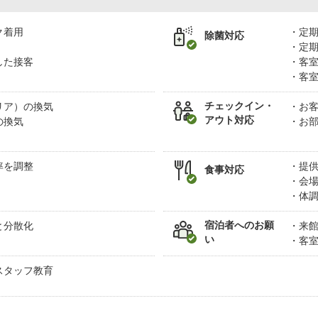
ク着用
定
除菌対応
定
した接客
客
客
チェックイン・
リア）の換気
お
アウト対応
の換気
お
率を調整
提
食事対応
会
体
宿泊者へのお願
と分散化
来
い
客
スタッフ教育