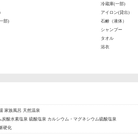
冷蔵庫(一部)
)
アイロン(貸出)
一部)
石鹸（液体）
シャンプー
タオル
浴衣
浴場 家族風呂 天然温泉
ウム炭酸水素塩泉 硫酸塩泉 カルシウム・マグネシウム硫酸塩泉
動脈硬化