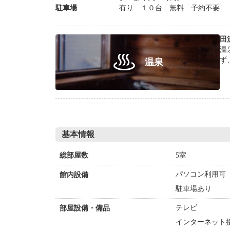
駐車場
有り １０台 無料 予約不要
田
温
ず
温泉
基本情報
5室
総部屋数
パソコン利用可
館内設備
駐車場あり
テレビ
部屋設備・備品
インターネット接