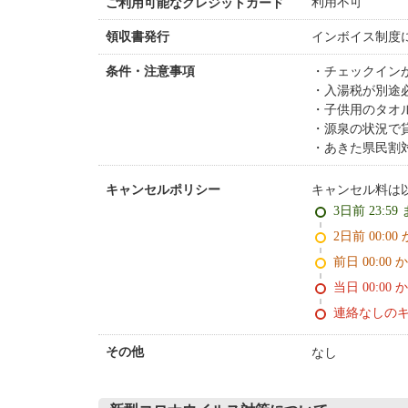
利用不可
ご利用可能なクレジットカード
インボイス制度
領収書発行
チェックイン
条件・注意事項
入湯税が別途
子供用のタオ
源泉の状況で
あきた県民割対
キャンセル料は
キャンセルポリシー
3日前 23:59
2日前 0
前日 00:00 
当日 00:00 
連絡なしの
なし
その他