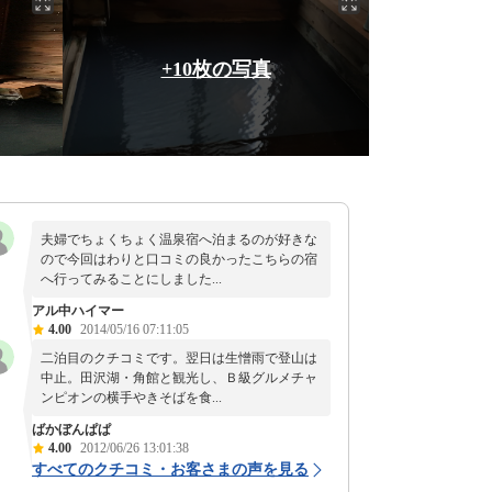
+10枚の写真
夫婦でちょくちょく温泉宿へ泊まるのが好きな
ので今回はわりと口コミの良かったこちらの宿
へ行ってみることにしました...
アル中ハイマー
4.00
2014/05/16 07:11:05
二泊目のクチコミです。翌日は生憎雨で登山は
中止。田沢湖・角館と観光し、Ｂ級グルメチャ
ンピオンの横手やきそばを食...
ばかぼんぱぱ
4.00
2012/06/26 13:01:38
すべてのクチコミ・お客さまの声を見る