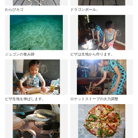
わらびカゴ
ドラゴンボール。
ジュゴンの食み跡
ピザは生地から作ります。
ピザ生地を伸ばします。
ロケットストーブの火力調整