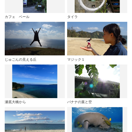
カフェ ベール
タイラ
じゅごんの見える丘
マジック１
瀬底大橋から
バナナの葉と空