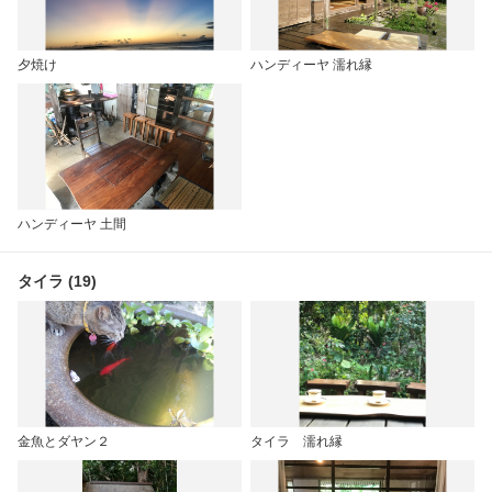
夕焼け
ハンディーヤ 濡れ縁
ハンディーヤ 土間
タイラ (19)
金魚とダヤン２
タイラ 濡れ縁