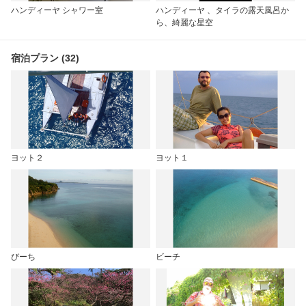
ハンディーヤ シャワー室
ハンディーヤ 、タイラの露天風呂か
ら、綺麗な星空
宿泊プラン (32)
ヨット２
ヨット１
びーち
ビーチ