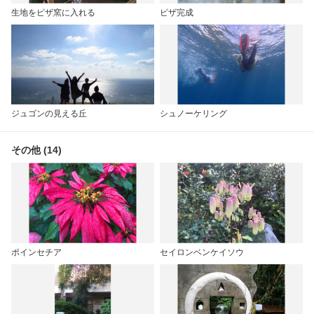
生地をピザ窯に入れる
ピザ完成
ジュゴンの見える丘
シュノーケリング
その他 (14)
ポインセチア
セイロンベンケイソウ