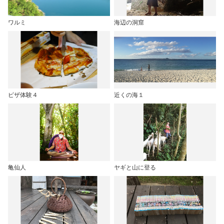
ワルミ
海辺の洞窟
ピザ体験４
近くの海１
亀仙人
ヤギと山に登る