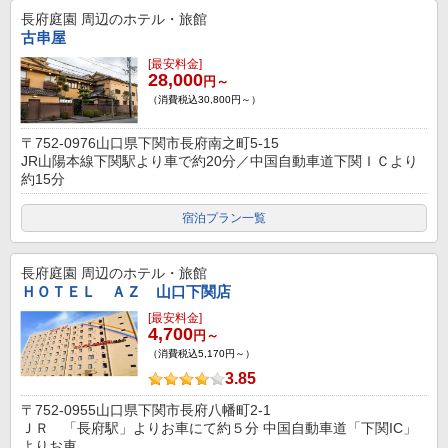
長府庭園
周辺のホテル・旅館
古串屋
[最安料金]
28,000
円～
（消費税込30,800円～）
〒752-0976山口県下関市長府南之町5-15
JR山陽本線下関駅より車で約20分／中国自動車道下関ＩＣより
約15分
宿泊プラン一覧
長府庭園
周辺のホテル・旅館
ＨＯＴＥＬ ＡＺ 山口下関店
[最安料金]
4,700
円～
（消費税込5,170円～）
3.85
〒752-0955山口県下関市長府八幡町2-1
ＪＲ 「長府駅」よりお車にて約５分 中国自動車道「下関IC」
よりお車...