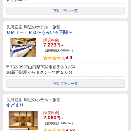
宿泊プラン一覧
長府庭園
周辺のホテル・旅館
ＵＭＩーＩＲＯ〜うみいろ下関〜
[最安料金]
7,273
円～
（消費税込8,000円～）
4.0
〒752-0997山口県下関市前田2-31-54
JR新下関駅からタクシーで約２０分
宿泊プラン一覧
長府庭園
周辺のホテル・旅館
すどまり
[最安料金]
2,060
円～
（消費税込2,266円～）
4.53