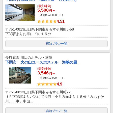
[最安料金]
5,500
円～
（消費税込6,050円～）
4.51
〒751-0813山口県下関市みもすそ川町3-58
下関駅よりお車にて約１５分
宿泊プラン一覧
長府庭園
周辺のホテル・旅館
下関市 火の山ユースホステル 海峡の風
[最安料金]
3,546
円～
（消費税込3,900円～）
4.9
〒751-0813山口県下関市みもすそ川町7-1
ＪＲ下関駅よりバスにて長府・小月方面より１５分「みもすそ
川」下車。中国...
宿泊プラン一覧