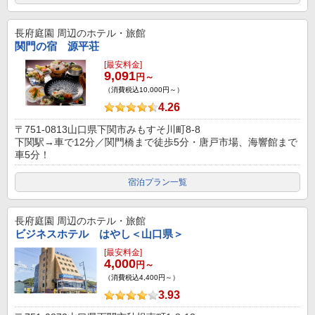
長府庭園
周辺のホテル・旅館
関門の宿 源平荘
[最安料金]
9,091
円～
（消費税込10,000円～）
4.26
〒751-0813山口県下関市みもすそ川町8-8
下関駅→車で12分／関門橋まで徒歩5分・唐戸市場、海響館まで
車5分！
宿泊プラン一覧
長府庭園
周辺のホテル・旅館
ビジネスホテル はやし＜山口県＞
[最安料金]
4,000
円～
（消費税込4,400円～）
3.93