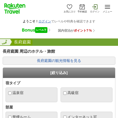
お気に入り
予約確認
ログイン
メニュー
口県
全国
長府庭園
長府庭園 周辺のホテル・旅館
長府庭園の観光情報を見る
[絞り込み]
宿タイプ
温泉宿
高級宿
部屋
禁煙ルーム
インターネット可