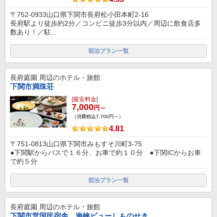
〒752-0933山口県下関市長府松小田本町2-16
長府駅より徒歩約2分／コンビニ徒歩3分以内／周辺に飲食店多
数あり！／駐...
宿泊プラン一覧
長府庭園
周辺のホテル・旅館
下関市満珠荘
[最安料金]
7,000
円～
（消費税込7,700円～）
4.81
〒751-0813山口県下関市みもすそ川町3-75
●下関駅からバスで１６分、お車で約１０分 ●下関ICからお車
で約５分
宿泊プラン一覧
長府庭園
周辺のホテル・旅館
下関市営国民宿舎 海峡ビューしものせき