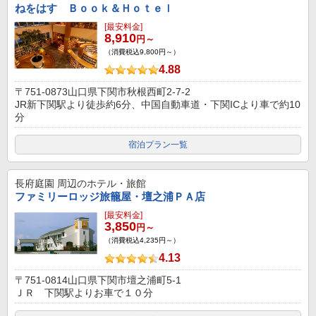
ねをはす Ｂｏｏｋ＆Ｈｏｔｅｌ
[最安料金]
8,910
円～
（消費税込9,800円～）
4.88
〒751-0873山口県下関市秋根西町2-7-2
JR新下関駅より徒歩約6分、中国自動車道・下関ICより車で約10
分
宿泊プラン一覧
長府庭園
周辺のホテル・旅館
ファミリーロッジ旅籠屋・壇之浦ＰＡ店
[最安料金]
3,850
円～
（消費税込4,235円～）
4.13
〒751-0814山口県下関市壇之浦町5-1
ＪＲ 下関駅よりお車で１０分