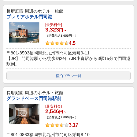
長府庭園
周辺のホテル・旅館
プレミアホテル門司港
[最安料金]
3,323
円～
（消費税込3,655円～）
4.5
〒801-8503福岡県北九州市門司区港町9-11
【JR】 門司港駅から徒歩約2分（JR小倉駅から3駅15分で門司港
駅到...
宿泊プラン一覧
長府庭園
周辺のホテル・旅館
グランドベース門司港駅前
[最安料金]
2,546
円～
（消費税込2,800円～）
3.17
〒801-0863福岡県北九州市門司区栄町8-10