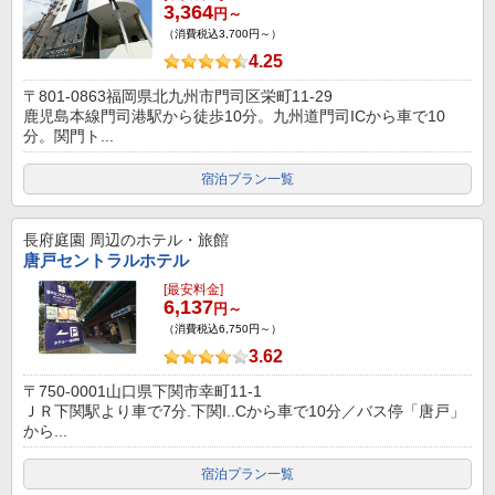
3,364
円～
（消費税込3,700円～）
4.25
〒801-0863福岡県北九州市門司区栄町11-29
鹿児島本線門司港駅から徒歩10分。九州道門司ICから車で10
分。関門ト...
宿泊プラン一覧
長府庭園
周辺のホテル・旅館
唐戸セントラルホテル
[最安料金]
6,137
円～
（消費税込6,750円～）
3.62
〒750-0001山口県下関市幸町11-1
ＪＲ下関駅より車で7分.下関I..Cから車で10分／バス停「唐戸」
から...
宿泊プラン一覧