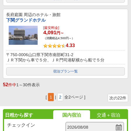
長府庭園
周辺のホテル・旅館
下関グランドホテル
[最安料金]
4,091
円～
（消費税込4,500円～）
4.33
〒750-0006山口県下関市南部町31-2
ＪＲ下関から車で５分、ＪＲ門司港駅横から船で５分
宿泊プラン一覧
52
件中
1～30件表示
[
1
|
2
全2ページ ]
次の22件
日程から探す
国内宿泊
交通＋宿泊
チェックイン