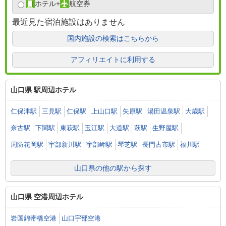
ホテル
+
航空券
最近見た宿泊施設はありません
国内施設の検索はこちらから
アフィリエイトに利用する
山口県 駅周辺ホテル
仁保津駅
三見駅
仁保駅
上山口駅
矢原駅
湯田温泉駅
大歳駅
奈古駅
下関駅
東萩駅
玉江駅
大道駅
萩駅
生野屋駅
周防花岡駅
宇部新川駅
宇部岬駅
琴芝駅
長門古市駅
福川駅
山口県の他の駅から探す
山口県 空港周辺ホテル
岩国錦帯橋空港
山口宇部空港