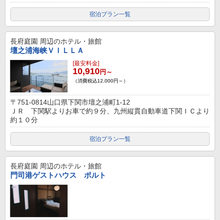
宿泊プラン一覧
長府庭園
周辺のホテル・旅館
壇之浦海峡ＶＩＬＬＡ
[最安料金]
10,910
円～
（消費税込12,000円～）
〒751-0814山口県下関市壇之浦町1-12
ＪＲ 下関駅よりお車で約９分、九州縦貫自動車道下関ＩＣより
約１０分
宿泊プラン一覧
長府庭園
周辺のホテル・旅館
門司港ゲストハウス ポルト