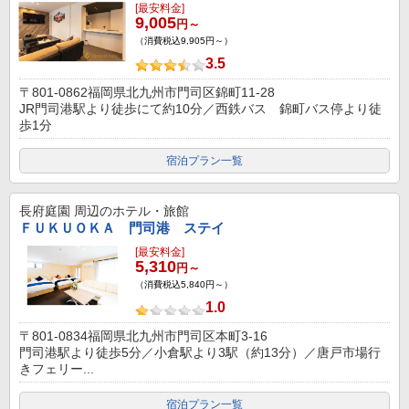
[最安料金]
9,005
円～
（消費税込9,905円～）
3.5
〒801-0862福岡県北九州市門司区錦町11-28
JR門司港駅より徒歩にて約10分／西鉄バス 錦町バス停より徒
歩1分
宿泊プラン一覧
長府庭園
周辺のホテル・旅館
ＦＵＫＵＯＫＡ 門司港 ステイ
[最安料金]
5,310
円～
（消費税込5,840円～）
1.0
〒801-0834福岡県北九州市門司区本町3-16
門司港駅より徒歩5分／小倉駅より3駅（約13分）／唐戸市場行
きフェリー...
宿泊プラン一覧