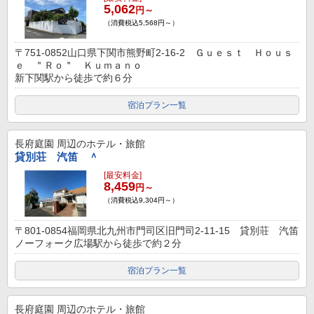
5,062
円～
（消費税込5,568円～）
〒751-0852山口県下関市熊野町2-16-2 Ｇｕｅｓｔ Ｈｏｕｓ
ｅ ＂Ｒｏ＂ Ｋｕｍａｎｏ
新下関駅から徒歩で約６分
宿泊プラン一覧
長府庭園
周辺のホテル・旅館
貸別荘 汽笛 ＾
[最安料金]
8,459
円～
（消費税込9,304円～）
〒801-0854福岡県北九州市門司区旧門司2-11-15 貸別荘 汽笛
ノーフォーク広場駅から徒歩で約２分
宿泊プラン一覧
長府庭園
周辺のホテル・旅館