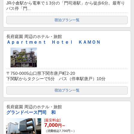
JR小倉駅から電車で１3分の「門司港駅」から徒歩6分。最寄り
バス停「門...
宿泊プラン一覧
長府庭園
周辺のホテル・旅館
Ａｐａｒｔｍｅｎｔ Ｈｏｔｅｌ ＫＡＭＯＮ
〒750-0005山口県下関市唐戸町2-20
下関駅からタクシーで5分 バス（停車駅唐戸）10分
宿泊プラン一覧
長府庭園
周辺のホテル・旅館
グランドベース門司 和
[最安料金]
7,000
円～
（消費税込7,700円～）