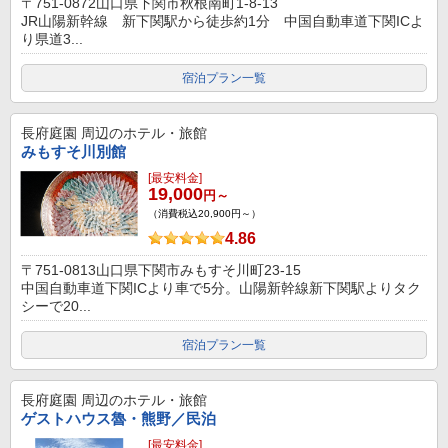
〒751-0872山口県下関市秋根南町1-8-13
JR山陽新幹線 新下関駅から徒歩約1分 中国自動車道下関ICよ
り県道3...
宿泊プラン一覧
長府庭園
周辺のホテル・旅館
みもすそ川別館
[最安料金]
19,000
円～
（消費税込20,900円～）
4.86
〒751-0813山口県下関市みもすそ川町23-15
中国自動車道下関ICより車で5分。山陽新幹線新下関駅よりタク
シーで20...
宿泊プラン一覧
長府庭園
周辺のホテル・旅館
ゲストハウス魯・熊野／民泊
[最安料金]