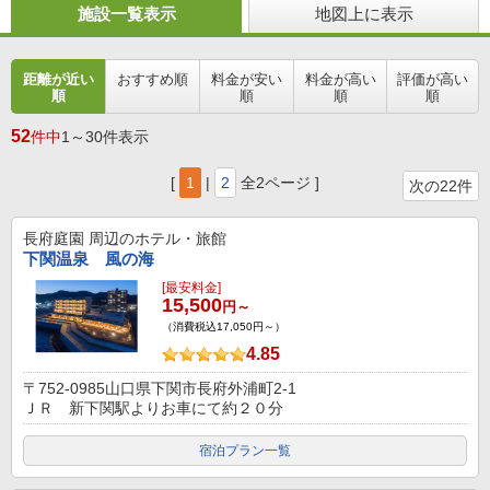
施設一覧表示
地図上に表示
距離が近い
おすすめ順
料金が安い
料金が高い
評価が高い
順
順
順
順
52
件中
1～30件表示
[
1
|
2
全2ページ ]
次の22件
長府庭園
周辺のホテル・旅館
下関温泉 風の海
[最安料金]
15,500
円～
（消費税込17,050円～）
4.85
〒752-0985山口県下関市長府外浦町2-1
ＪＲ 新下関駅よりお車にて約２０分
宿泊プラン一覧