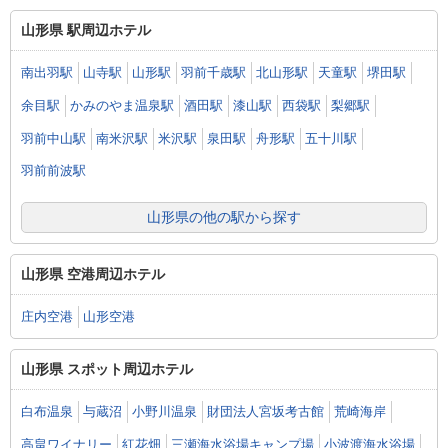
山形県 駅周辺ホテル
南出羽駅
山寺駅
山形駅
羽前千歳駅
北山形駅
天童駅
堺田駅
余目駅
かみのやま温泉駅
酒田駅
漆山駅
西袋駅
梨郷駅
羽前中山駅
南米沢駅
米沢駅
泉田駅
舟形駅
五十川駅
羽前前波駅
山形県の他の駅から探す
山形県 空港周辺ホテル
庄内空港
山形空港
山形県 スポット周辺ホテル
白布温泉
与蔵沼
小野川温泉
財団法人宮坂考古館
荒崎海岸
高畠ワイナリー
紅花畑
三瀬海水浴場キャンプ場
小波渡海水浴場