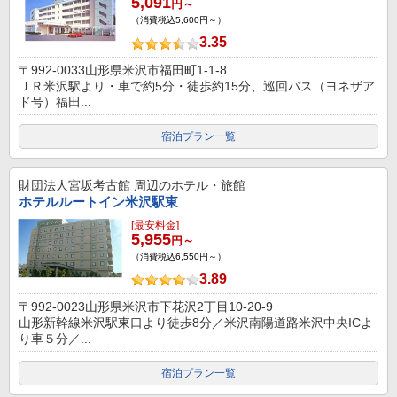
5,091
円～
（消費税込5,600円～）
3.35
〒992-0033山形県米沢市福田町1-1-8
ＪＲ米沢駅より・車で約5分・徒歩約15分、巡回バス（ヨネザア
ド号）福田...
宿泊プラン一覧
財団法人宮坂考古館
周辺のホテル・旅館
ホテルルートイン米沢駅東
[最安料金]
5,955
円～
（消費税込6,550円～）
3.89
〒992-0023山形県米沢市下花沢2丁目10-20-9
山形新幹線米沢駅東口より徒歩8分／米沢南陽道路米沢中央ICよ
り車５分／...
宿泊プラン一覧