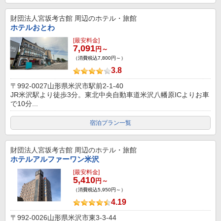
財団法人宮坂考古館
周辺のホテル・旅館
ホテルおとわ
[最安料金]
7,091
円～
（消費税込7,800円～）
3.8
〒992-0027山形県米沢市駅前2-1-40
JR米沢駅より徒歩3分。東北中央自動車道米沢八幡原ICよりお車
で10分...
宿泊プラン一覧
財団法人宮坂考古館
周辺のホテル・旅館
ホテルアルファーワン米沢
[最安料金]
5,410
円～
（消費税込5,950円～）
4.19
〒992-0026山形県米沢市東3-3-44