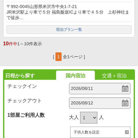
〒992-0045山形県米沢市中央1-7-21
JR米沢駅より車で５分 福島飯坂ICより車で４５分 上杉神社ま
で徒歩...
宿泊プラン一覧
10
件中
1～10件表示
[
1
全1ページ ]
日程から探す
国内宿泊
交通＋宿泊
チェックイン
チェックアウト
1部屋
ご利用人数
大人
人
子供人数を設定