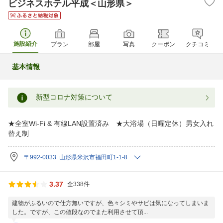
ビジネスホテル平成＜山形県＞
施設紹介
プラン
部屋
写真
クーポン
クチコミ
基本情報
新型コロナ対策について
★全室Wi-Fi & 有線LAN設置済み ★大浴場（日曜定休）男女入れ
替え制
〒992-0033 山形県米沢市福田町1-1-8
3.37
全338件
建物がふるいので仕方無いですが、色々シミやサビは気になってしまいま
した。ですが、この値段なのでまた利用させて頂...