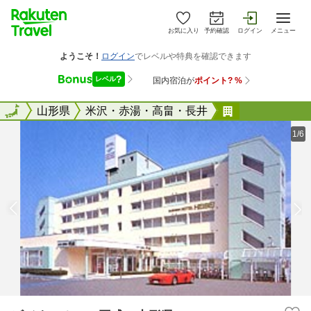
お気に入り
予約確認
ログイン
メニュー
全国
全国
山形県
米沢・赤湯・高畠・長井
ビジネスホテ
1/6