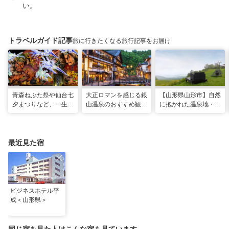
い。
トラベルガイド記事
旅に行きたくなる旅行記事をお届け
青森ねぶた祭や仙台七
大正ロマンを感じる銀
【山形県山形市】自然
夕まつりなど、一生に
山温泉のおすすめ観光
に抱かれた温泉地・蔵
一度は行きたい！東北
スポット13選！散策
王で過ごす、スローな
の夏祭り
や食べ歩きも
ヒーリング旅
最近見た宿
ビジネスホテル平
成＜山形県＞