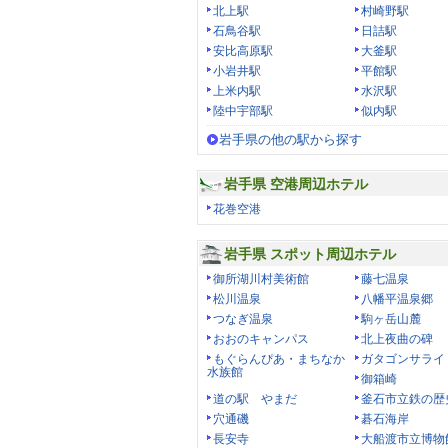
北上駅
村崎野駅
石鳥谷駅
日詰駅
安比高原駅
大釜駅
小岩井駅
平館駅
上米内駅
水沢駅
陸中宇部駅
似内駅
岩手県の他の駅から探す
岩手県 空港周辺ホテル
花巻空港
岩手県 スポット周辺ホテル
御所湖川村美術館
藤七温泉
松川温泉
八幡平温泉郷
つなぎ温泉
駒ヶ岳山麓
おおのキャンパス
北上夜曲の碑
もぐらんぴあ・まちなか
ガタゴンサライ
水族館
御箱崎
道の駅 やまだ
釜石市立鉄の歴
穴通磯
碁石海岸
長安寺
大船渡市立博物