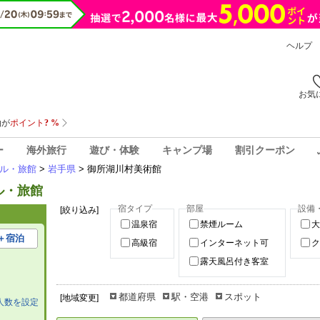
ヘルプ
お気
ー
海外旅行
遊び・体験
キャンプ場
割引クーポン
ル・旅館
>
岩手県
> 御所湖川村美術館
ル・旅館
宿タイプ
部屋
設備
[絞り込み]
温泉宿
禁煙ルーム
大
＋宿泊
高級宿
インターネット可
ク
露天風呂付き客室
都道府県
駅・空港
スポット
[地域変更]
人数を設定