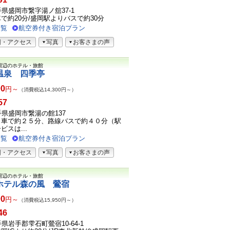
岩手県盛岡市繋字湯ノ舘37-1
で約20分/盛岡駅よりバスで約30分
一覧
航空券付き宿泊プラン
図・アクセス
写真
お客さまの声
周辺のホテル・旅館
温泉 四季亭
00
円～
（消費税込14,300円～）
57
岩手県盛岡市繋湯の館137
り車で約２５分、路線バスで約４０分（駅
スは...
一覧
航空券付き宿泊プラン
図・アクセス
写真
お客さまの声
周辺のホテル・旅館
ホテル森の風 鶯宿
00
円～
（消費税込15,950円～）
46
岩手県岩手郡雫石町鶯宿10-64-1