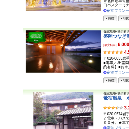
さ
東北自動車道盛
ま
口バスターミナ.
の
宿泊プラン
声
特徴
地
御所湖川村美術館
盛岡つなぎ
6,00
[最安料金]
お
4.
客
〒020-0055
さ
■電車／JR盛
ま
約有料】■お車／
の
宿泊プラン
声
特徴
地
御所湖川村美術館
鶯宿温泉 
お
3.
客
〒020-0574
さ
☆電車・バス
ま
５０分。★車で／
の
宿泊プラン