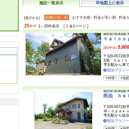
施設一覧表示
地図上に表示
距離が近い順
おすすめ順
料金が安い順
料金
[並びかえ]
25
件中
1～25件表示
[
1
全1ページ ]
御所湖川村美術館
ｈａｌｃｏ
5,80
[最安料金]
〒020-057
108 ｈａｌ
雫石駅から車
宿泊プラン
特徴
地
御所湖川村美術館
民泊 ｈａ
〒020-057
Ｍｉｎｐａｋ
雫石駅から徒
宿泊プラン
特徴
地