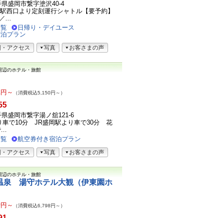
岩手県盛岡市繋字塗沢40-4
岡駅西口より定刻運行シャトル【要予約】
...
一覧
日帰り・デイユース
宿泊プラン
図・アクセス
写真
お客さまの声
周辺のホテル・旅館
2
円～
（消費税込5,150円～）
55
岩手県盛岡市繋字湯ノ舘121-6
り車で10分 JR盛岡駅より車で30分 花
..
一覧
航空券付き宿泊プラン
図・アクセス
写真
お客さまの声
周辺のホテル・旅館
温泉 湯守ホテル大観（伊東園ホ
0
円～
（消費税込6,798円～）
91