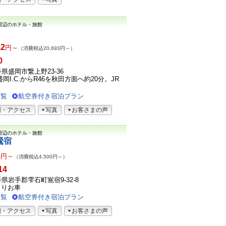
周辺のホテル・旅館
12
円～
（消費税込20,693円～）
0
岩手県盛岡市繋上野23-36
岡I.C.からR46を秋田方面へ約20分。JR
一覧
航空券付き宿泊プラン
図・アクセス
写真
お客さまの声
周辺のホテル・旅館
鶯宿
1
円～
（消費税込4,500円～）
14
岩手県岩手郡雫石町鴬宿9-32-8
よりお車
一覧
航空券付き宿泊プラン
図・アクセス
写真
お客さまの声