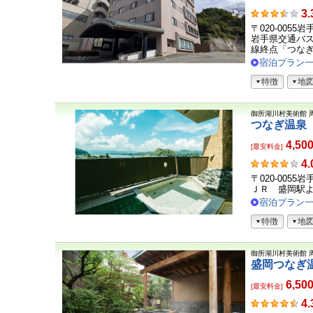
お
3.
客
〒020-0055
さ
岩手県交通バス
ま
線終点「つなぎ温
の
宿泊プラン
声
特徴
地
御所湖川村美術館
つなぎ温泉
4,50
[最安料金]
お
4.
客
〒020-005
さ
ＪＲ 盛岡駅
ま
宿泊プラン
の
特徴
地
声
御所湖川村美術館
盛岡つなぎ
6,50
[最安料金]
お
4.