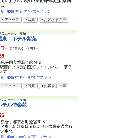
岡ICより約20分/JR東北新幹線盛岡駅西
..
一覧
航空券付き宿泊プラン
図・アクセス
写真
お客さまの声
周辺のホテル・旅館
温泉 ホテル紫苑
0
円～
（消費税込6,600円～）
56
岩手県盛岡市繋湯ノ舘74-2
岡駅西口より定刻運行シャトルバス【要予
東...
一覧
航空券付き宿泊プラン
図・アクセス
写真
お客さまの声
周辺のホテル・旅館
ホテル偕楽苑
36
岩手県岩手郡雫石町鶯宿10-3-1
で／東北新幹線盛岡駅よりバス鶯宿温泉行
東北...
一覧
航空券付き宿泊プラン