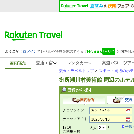
国内宿泊
交通＋宿
レンタカー
高速バス・ツア
楽天トラベルトップ
>
スポット周辺のホテ
御所湖川村美術館 周辺のホテ
日程から探す
国内宿泊
交通
チェックイン
チェックアウト
子供
1部屋
大人
人
ご利用人数