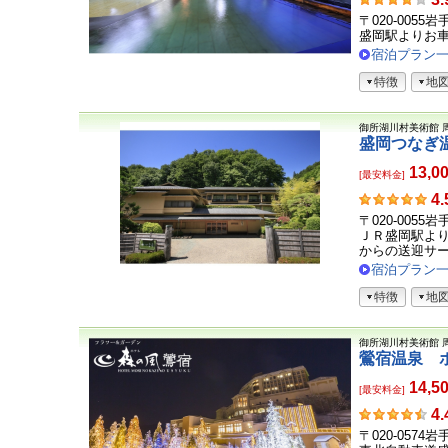
客
〒020-0055
さ
盛岡駅よりお車
ま
宿泊プラン
の
特徴
地
声
御所湖川村美術館
盛岡つなぎ
13,0
[最安料金]
お
4.
客
〒020-0055
さ
ＪＲ盛岡駅よ
ま
からの送迎サービ
の
宿泊プラン
声
特徴
地
御所湖川村美術館
鶯宿温泉 
14,5
[最安料金]
お
4.
客
〒020-0574