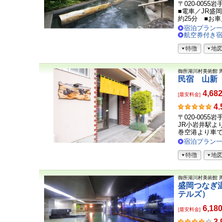
客
〒020-0055
さ
■電車／JR盛
ま
約25分 ■お車／
の
宿泊プラン
声
航空券付き
特徴
地
御所湖川村美術館
民宿 山新
4,68
[最安料金]
お
4.
客
〒020-0055
さ
JR小岩井駅よ
ま
巻空港より車で.
の
宿泊プラン
声
特徴
地
御所湖川村美術館
盛岡つなぎ
テルズ）
6,18
[最安料金]
お
3.