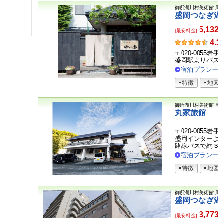
御所湖川村美術館
盛岡つなぎ
5,13
[最安料金]
お
4.
客
〒020-0055
さ
盛岡駅よりバス
ま
宿泊プラン
の
特徴
地
声
御所湖川村美術館
丸家旅館
〒020-0055
盛岡インター
路線バスで約３０
宿泊プラン
特徴
地
御所湖川村美術館
盛岡つなぎ
3,77
[最安料金]