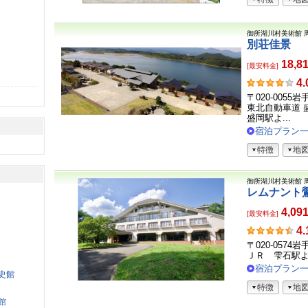
御所湖川村美術館
別荘佳景
18,8
[最安料金]
お
4.
客
〒020-0055
さ
東北自動車道 盛
ま
盛岡駅よ...
の
宿泊プラン
声
特徴
地
御所湖川村美術館
レムナント
4,09
[最安料金]
お
4.
客
〒020-0574
さ
ＪＲ 雫石駅
ま
宿泊プラン
史館
の
特徴
地
声
館