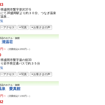
33
岩手県盛岡市繋字塗沢37-5
にてJR盛岡駅より約３０分、つなぎ温泉
泉...
一覧
図・アクセス
写真
お客さまの声
周辺のホテル・旅館
 清温荘
0
円～
（消費税込4,950円～）
0
5岩手県盛岡市繋字湯の舘33
より岩手県交通バスで約３５分
一覧
図・アクセス
写真
お客さまの声
周辺のホテル・旅館
温泉 愛真館
0
円～
（消費税込7,150円～）
32