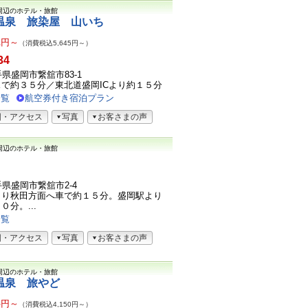
周辺のホテル・旅館
温泉 旅染屋 山いち
2
円～
（消費税込5,645円～）
34
岩手県盛岡市繋舘市83-1
で約３５分／東北道盛岡ICより約１５分
一覧
航空券付き宿泊プラン
図・アクセス
写真
お客さまの声
周辺のホテル・旅館
岩手県盛岡市繋舘市2-4
より秋田方面へ車で約１５分。盛岡駅より
分。...
一覧
図・アクセス
写真
お客さまの声
周辺のホテル・旅館
温泉 旅やど
3
円～
（消費税込4,150円～）