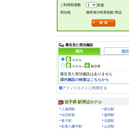
ご利用部屋数
部屋
宿泊地
御所湖川村美術館 周辺
最近見た宿泊施設
国内
海外
ホテル
ホテル
+
航空券
最近見た宿泊施設はありません
国内施設の検索はこちらから
アフィリエイトに利用する
岩手県 駅周辺ホテル
上盛岡駅
厨川駅
仙北町駅
盛岡駅
巣子駅
北森駅
松尾八幡平駅
山岸駅