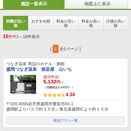
施設一覧表示
地図上に表示
距離が近い
おすすめ順
料金が安い
料金が高い
評価が高い
順
順
順
順
10
件中
1～10件表示
[
1
全1ページ ]
つなぎ温泉
周辺のホテル・旅館
盛岡つなぎ温泉 旅染屋 山いち
[最安料金]
5,132
円～
（消費税込5,645円～）
4.34
〒020-0055岩手県盛岡市繋舘市83-1
盛岡駅よりバスで約３５分／東北道盛岡ICより約１５分
宿泊プラン一覧