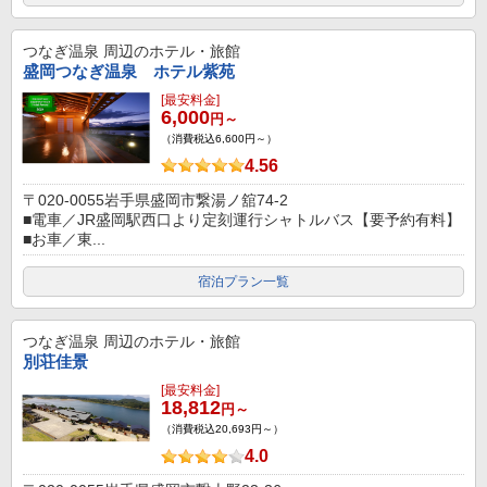
つなぎ温泉
周辺のホテル・旅館
盛岡つなぎ温泉 ホテル紫苑
[最安料金]
6,000
円～
（消費税込6,600円～）
4.56
〒020-0055岩手県盛岡市繋湯ノ舘74-2
■電車／JR盛岡駅西口より定刻運行シャトルバス【要予約有料】
■お車／東...
宿泊プラン一覧
つなぎ温泉
周辺のホテル・旅館
別荘佳景
[最安料金]
18,812
円～
（消費税込20,693円～）
4.0