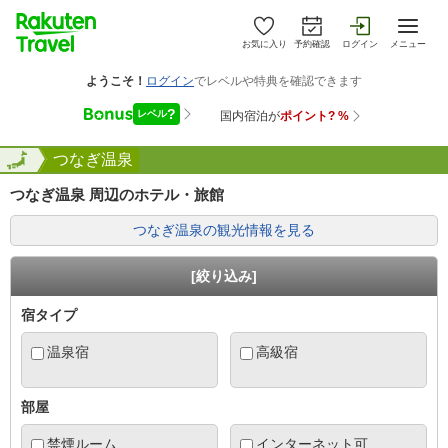
お気に入り
予約確認
ログイン
メニュー
手県
全国
つなぎ温泉
つなぎ温泉 周辺のホテル・旅館
つなぎ温泉の観光情報を見る
[絞り込み]
宿タイプ
温泉宿
高級宿
部屋
禁煙ルーム
インターネット可