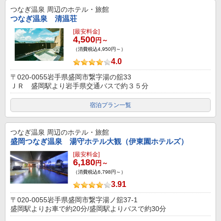
つなぎ温泉
周辺のホテル・旅館
つなぎ温泉 清温荘
[最安料金]
4,500
円～
（消費税込4,950円～）
4.0
〒020-0055岩手県盛岡市繋字湯の舘33
ＪＲ 盛岡駅より岩手県交通バスで約３５分
宿泊プラン一覧
つなぎ温泉
周辺のホテル・旅館
盛岡つなぎ温泉 湯守ホテル大観（伊東園ホテルズ）
[最安料金]
6,180
円～
（消費税込6,798円～）
3.91
〒020-0055岩手県盛岡市繋字湯ノ舘37-1
盛岡駅よりお車で約20分/盛岡駅よりバスで約30分