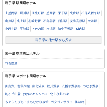
岩手県 駅周辺ホテル
上盛岡駅
厨川駅
仙北町駅
盛岡駅
巣子駅
北森駅
松尾八幡平駅
山岸駅
北上駅
村崎野駅
石鳥谷駅
日詰駅
安比高原駅
大釜駅
小岩井駅
平館駅
上米内駅
水沢駅
陸中宇部駅
似内駅
岩手県の他の駅から探す
岩手県 空港周辺ホテル
花巻空港
岩手県 スポット周辺ホテル
御所湖川村美術館
藤七温泉
松川温泉
八幡平温泉郷
つなぎ温泉
駒ヶ岳山麓
おおのキャンパス
北上夜曲の碑
もぐらんぴあ・まちなか水族館
ガタゴンサライ
御箱崎