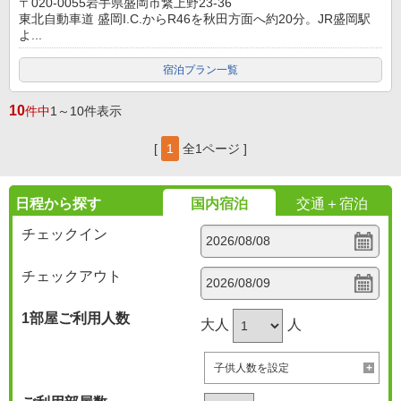
〒020-0055岩手県盛岡市繋上野23-36
東北自動車道 盛岡I.C.からR46を秋田方面へ約20分。JR盛岡駅
よ...
宿泊プラン一覧
10
件中
1～10件表示
[
1
全1ページ ]
日程から探す
国内宿泊
交通＋宿泊
チェックイン
チェックアウト
1部屋
ご利用人数
大人
人
子供人数を設定