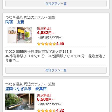
宿泊プラン一覧
つなぎ温泉
周辺のホテル・旅館
民宿 山新
[最安料金]
4,682
円～
（消費税込5,150円～）
4.55
〒020-0055岩手県盛岡市繋字湯ノ舘121-6
JR小岩井駅より車で10分 JR盛岡駅より車で30分 花巻空港よ
り車で...
宿泊プラン一覧
つなぎ温泉
周辺のホテル・旅館
盛岡つなぎ温泉 愛真館
[最安料金]
6,500
円～
（消費税込7,150円～）
4.32