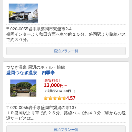
〒020-0055岩手県盛岡市繋舘市2-4
盛岡インターより秋田方面へ車で約１５分。盛岡駅より路線バス
で約３０分。...
宿泊プラン一覧
つなぎ温泉
周辺のホテル・旅館
盛岡つなぎ温泉 四季亭
[最安料金]
13,000
円～
（消費税込14,300円～）
4.57
〒020-0055岩手県盛岡市繋湯の館137
ＪＲ盛岡駅より車で約２５分、路線バスで約４０分（駅からの送
迎サービスは...
宿泊プラン一覧