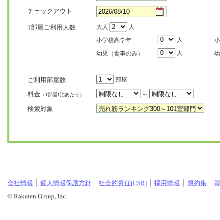
チェックアウト
1部屋ご利用人数
大人
人
人
小学校高学年
小
人
幼児（食事のみ）
幼
ご利用部屋数
部屋
料金
～
（1部屋1泊あたり）
検索対象
会社情報
個人情報保護方針
社会的責任[CSR]
採用情報
規約集
© Rakuten Group, Inc.