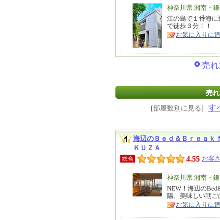
エ
神奈川県 湘南・
リ
江の島で１番海に
特
で徒歩３分！！
ア
徴
お気に入りに
売れ
売れ
す
[部屋数別に見る]
海辺のＢｅｄ＆Ｂｒｅａｋ
ＫＵＺＡ
4.55
お客さ
総合
エ
神奈川県 湘南・
リ
NEW！海辺のBed
特
陽、美味しい朝ご
ア
徴
お気に入りに