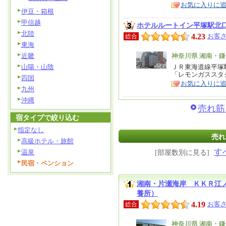
お気に入りに
伊豆・箱根
甲信越
ホテルルートイン平塚駅北
北陸
4.23
お客さ
総合
東海
近畿
エ
神奈川県 湘南・
リ
山陽・山陰
ＪＲ東海道線平塚
特
「レモンガススタ
ア
四国
徴
お気に入りに
九州
沖縄
売れ筋
宿タイプで絞り込む
指定なし
売れ
高級ホテル・旅館
す
温泉
[部屋数別に見る]
民宿・ペンション
湘南・片瀬海岸 ＫＫＲ江
養所）
4.19
お客さ
総合
エ
神奈川県 湘南・