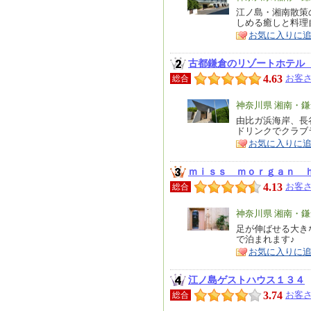
リ
江ノ島・湘南散策
特
しめる癒しと料理
ア
徴
お気に入りに
古都鎌倉のリゾートホテル
4.63
お客さ
総合
エ
神奈川県 湘南・
リ
由比ガ浜海岸、長
特
ドリンクでクラブ
ア
徴
お気に入りに
ｍｉｓｓ ｍｏｒｇａｎ 
4.13
お客さ
総合
エ
神奈川県 湘南・
リ
足が伸ばせる大き
特
で泊まれます♪
ア
徴
お気に入りに
江ノ島ゲストハウス１３４
3.74
お客さ
総合