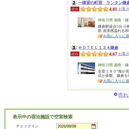
一棟貸の町宿 ランタン鎌
4.81
お客さ
総合
エ
神奈川県 湘南・
リ
鎌倉駅徒歩5分 
特
群 清潔感溢れる
ア
徴
お気に入りに
ＨＯＴＥＬ１３４鎌倉
4.67
お客さ
総合
エ
神奈川県 湘南・
リ
全室１８０°海が
特
店が多数、鎌倉を
ア
徴
お気に入りに
売れ
表示中の宿泊施設で空室検索
チェックイン