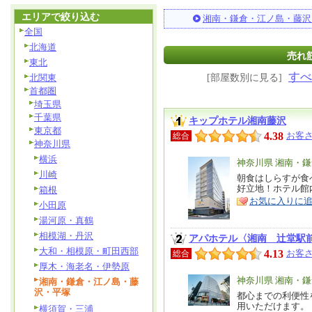
エリアで絞り込む
湘南・鎌倉・江ノ島・藤沢
全国
北海道
売れ筋
東北
すべ
北関東
[部屋数別に見る]
首都圏
埼玉県
千葉県
キップホテル湘南藤沢
東京都
4.38
お客さ
総合
神奈川県
横浜
エ
神奈川県 湘南・
川崎
リ
朝食はしらすが食
特
好立地！ホテル館
箱根
ア
徴
お気に入りに
小田原
湯河原・真鶴
相模湖・丹沢
アパホテル〈湘南 辻堂駅
大和・相模原・町田西部
4.13
お客さ
総合
厚木・海老名・伊勢原
エ
神奈川県 湘南・
湘南・鎌倉・江ノ島・藤
沢・平塚
リ
都心までの利便性
特
用いただけます。
横須賀・三浦
ア
徴