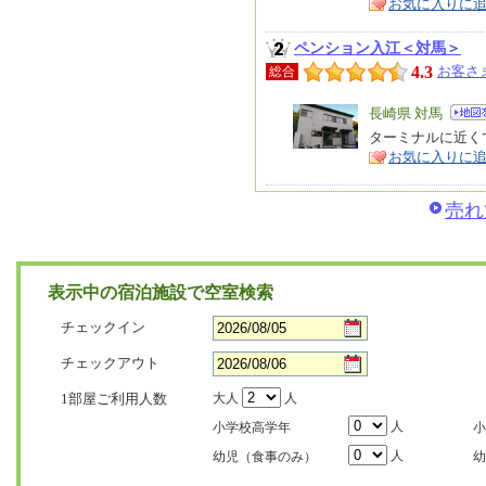
お気に入りに
ア
徴
ペンション入江＜対馬＞
4.3
お客さ
総合
エ
長崎県 対馬
リ
ターミナルに近く
特
お気に入りに
ア
徴
売れ
表示中の宿泊施設で空室検索
チェックイン
チェックアウト
1部屋ご利用人数
大人
人
人
小学校高学年
小
人
幼児（食事のみ）
幼