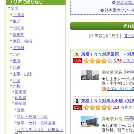
エリアで絞り込む
対馬
人気
全国
対馬
国内ツアー
北海道
東北
売れ筋
北関東
首都圏
すべ
[部屋数別に見る]
伊豆・箱根
甲信越
東横ＩＮＮ対馬厳原 ＜対
北陸
3.76
お客さ
東海
総合
近畿
エ
長崎県 対馬
山陽・山陰
リ
★しま旅クーポン
特
四国
食・小学生以下添
ア
徴
九州
お気に入りに
福岡県
佐賀県
東横ＩＮＮ対馬比田勝＜対
長崎県
4.2
お客さ
総合
長崎
雲仙・島原・小浜
エ
長崎県 対馬
諫早・大村・長崎空港
リ
★しま旅クーポン
特
ハウステンボス・佐世保・
寝無料。朝日と対
ア
徴