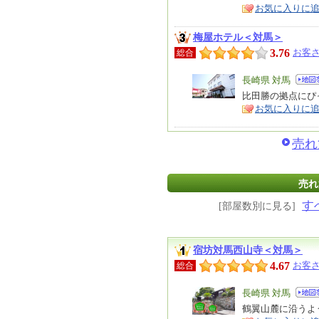
徴
お気に入りに
梅屋ホテル＜対馬＞
3.76
お客さ
総合
エ
長崎県 対馬
リ
比田勝の拠点にぴ
特
お気に入りに
ア
徴
売れ
売れ
す
[部屋数別に見る]
宿坊対馬西山寺＜対馬＞
4.67
お客さ
総合
エ
長崎県 対馬
リ
鶴翼山麓に沿うよ
特