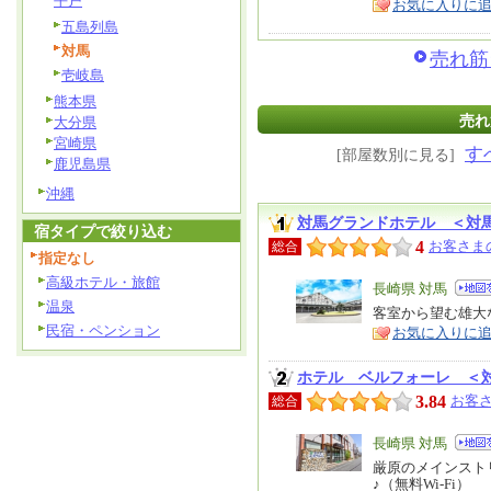
平戸
お気に入りに
五島列島
対馬
売れ筋
壱岐島
熊本県
売れ
大分県
宮崎県
す
[部屋数別に見る]
鹿児島県
沖縄
対馬グランドホテル ＜対
宿タイプで絞り込む
4
お客さま
総合
指定なし
高級ホテル・旅館
エ
長崎県 対馬
温泉
リ
客室から望む雄大
特
民宿・ペンション
お気に入りに
ア
徴
ホテル ベルフォーレ ＜
3.84
お客さ
総合
エ
長崎県 対馬
リ
厳原のメインスト
特
♪（無料Wi-Fi）
ア