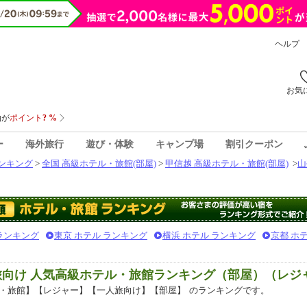
ヘルプ
お気
ー
海外旅行
遊び・体験
キャンプ場
割引クーポン
ンキング
>
全国 高級ホテル・旅館(部屋)
>
甲信越 高級ホテル・旅館(部屋)
>
山
 ランキング
東京 ホテル ランキング
横浜 ホテル ランキング
京都 ホ
旅向け 人気高級ホテル・旅館ランキング（部屋）（レジ
・旅館】【レジャー】【一人旅向け】【部屋】
のランキングです。