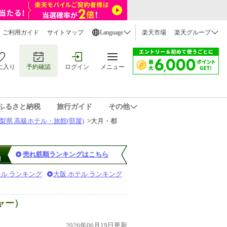
ご利用ガイド
サイトマップ
Language
楽天市場
楽天グループ
に入り
予約確認
ログイン
メニュー
ふるさと納税
旅行ガイド
その他
梨県 高級ホテル・旅館(部屋)
>
大月・都
売れ筋順ランキングはこちら
テル ランキング
大阪 ホテル ランキング
ャー）
2026年06月19日更新