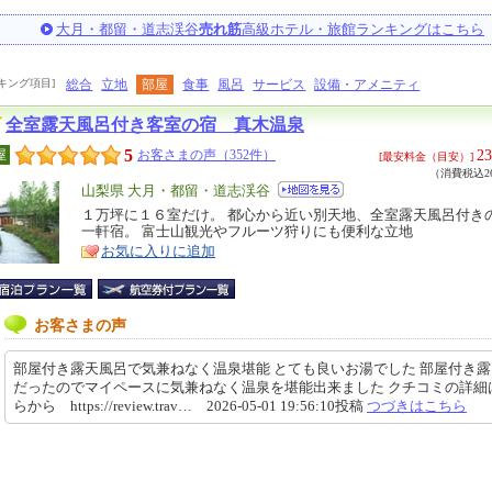
大月・都留・道志渓谷
売れ筋
高級ホテル・旅館ランキングはこちら
キング項目]
総合
立地
部屋
食事
風呂
サービス
設備・アメニティ
全室露天風呂付き客室の宿 真木温泉
5
23
屋
お客さまの声（352件）
[最安料金（目安）]
（消費税込26
エ
山梨県 大月・都留・道志渓谷
リ
１万坪に１６室だけ。 都心から近い別天地、全室露天風呂付き
特
一軒宿。 富士山観光やフルーツ狩りにも便利な立地
ア
徴
お気に入りに追加
お客さまの声
部屋付き露天風呂で気兼ねなく温泉堪能 とても良いお湯でした 部屋付き
だったのでマイペースに気兼ねなく温泉を堪能出来ました クチコミの詳細
らから https://review.trav… 2026-05-01 19:56:10投稿
つづきはこちら