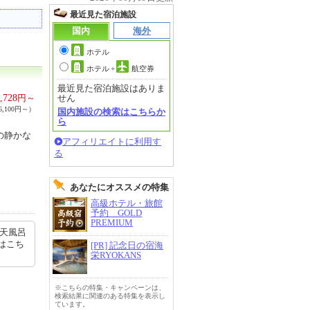
最近見た宿泊施設
国内
海外
ホテル
ホテル
+
航空券
最近見た宿泊施設はありま
,728
円～
せん
,100円～）
国内施設の検索はこちらか
ら
の静かな
アフィリエイトに利用す
る
あなたにオススメの特集
高級ホテル・旅館
予約 GOLD
PREMIUM
露天風呂
はこち
[PR] 記念日の宿海
栄RYOKANS
※こちらの特集・キャンペーンは、
検索結果に関連のある特集を表示し
ています。