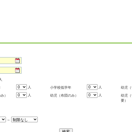
人
人
人
年
小学校低学年
幼児（
人
人
のみ）
幼児（布団のみ）
幼児（
要）
～