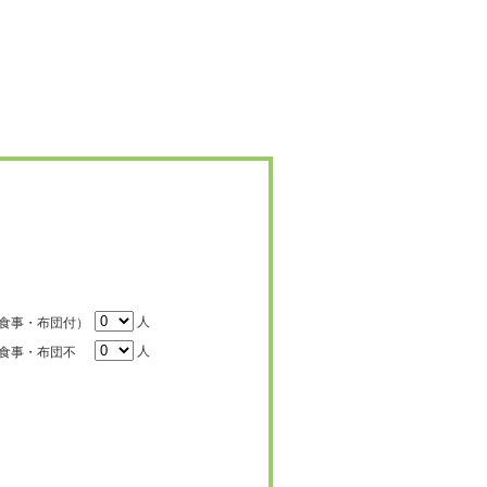
人
食事・布団付）
人
食事・布団不