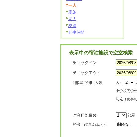
一人
家族
恋人
友達
仕事仲間
表示中の宿泊施設で空室検索
チェックイン
チェックアウト
1部屋ご利用人数
大人
小学校高学
幼児（食事
ご利用部屋数
部屋
料金
（1部屋1泊あたり）