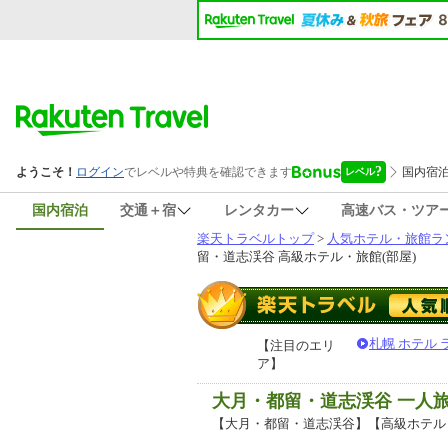
国内宿泊
交通＋宿
レンタカー
高速バス・ツア
楽天トラベルトップ
>
人気ホテル・旅館ラ
留・道志渓谷 高級ホテル・旅館(部屋)
札幌 ホテル
【注目のエリ
ア】
大月・都留・道志渓谷 一人
【大月・都留・道志渓谷】【高級ホテル