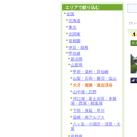
エリアで絞り込む
全国
北海道
[ラン
東北
北関東
首都圏
部
伊豆・箱根
甲信越
新潟県
山梨県
甲府・湯村・昇仙峡
山梨・石和・勝沼・塩山
大月・都留・道志渓谷
山中湖・忍野
河口湖・富士吉田・本栖
湖・西湖・精進湖
下部・身延・早川
韮崎・南アルプス
八ヶ岳・小淵沢・清里・大
泉
長野県