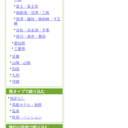
富士・富士宮
御殿場・沼津・三島
焼津・藤枝・御前崎・寸又
峡
浜松・浜名湖・天竜
掛川・袋井・磐田
愛知県
三重県
近畿
山陽・山陰
四国
九州
沖縄
宿タイプで絞り込む
指定なし
高級ホテル・旅館
温泉
民宿・ペンション
旅行の目的で絞り込む