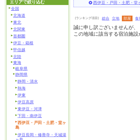
エリアで絞り込む
西伊豆・戸田・土肥・堂
全国
北海道
[ランキング項目]
総合
立地
部屋
食
東北
誠に申し訳ございませんが、
北関東
この地域に該当する宿泊施設
首都圏
伊豆・箱根
甲信越
北陸
東海
岐阜県
静岡県
静岡・清水
熱海
伊東
伊豆高原
東伊豆・河津
下田・南伊豆
西伊豆・戸田・土肥・堂ヶ
島
伊豆長岡・修善寺・天城湯
ヶ島