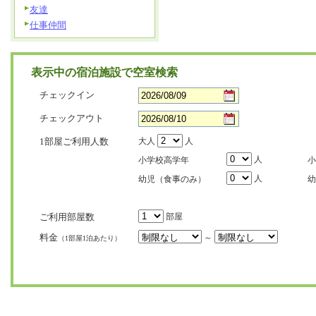
友達
仕事仲間
表示中の宿泊施設で空室検索
チェックイン
チェックアウト
1部屋ご利用人数
大人
人
人
小学校高学年
小
人
幼児（食事のみ）
幼
ご利用部屋数
部屋
料金
～
（1部屋1泊あたり）