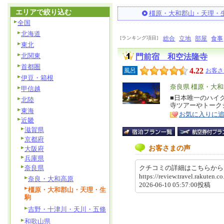
エリアで絞り込む
橿原・大和郡山・天理・
全国
北海道
[ランキング項目]
総合
立地
部屋
食事
東北
北関東
門前宿 和空法隆寺
首都圏
4.22
風呂
お客さ
伊豆・箱根
エ
奈良県 橿原・大
甲信越
リ
■日本唯一のハイ
特
北陸
寺ツアーやトーク
ア
徴
東海
お気に入りに
近畿
滋賀県
京都府
お客さまの声
大阪府
兵庫県
奈良県
クチコミの詳細はこちらか
https://review.travel.rakute
奈良・大和高原
2026-06-10 05:57:00投稿
橿原・大和郡山・天理・生
駒
吉野・十津川・天川・五條
和歌山県