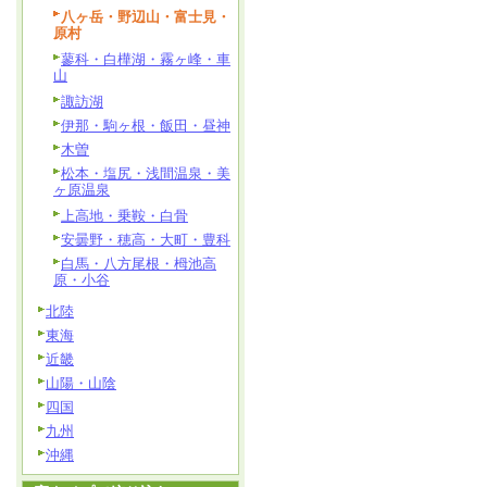
八ヶ岳・野辺山・富士見・
原村
蓼科・白樺湖・霧ヶ峰・車
山
諏訪湖
伊那・駒ヶ根・飯田・昼神
木曽
松本・塩尻・浅間温泉・美
ヶ原温泉
上高地・乗鞍・白骨
安曇野・穂高・大町・豊科
白馬・八方尾根・栂池高
原・小谷
北陸
東海
近畿
山陽・山陰
四国
九州
沖縄