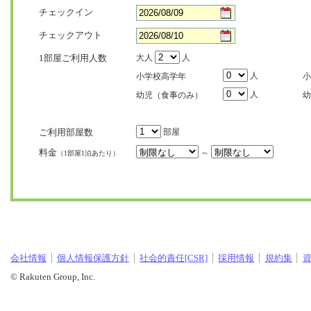
チェックイン
チェックアウト
1部屋ご利用人数
大人
人
人
小学校高学年
小
人
幼児（食事のみ）
幼
ご利用部屋数
部屋
料金
～
（1部屋1泊あたり）
会社情報
個人情報保護方針
社会的責任[CSR]
採用情報
規約集
© Rakuten Group, Inc.