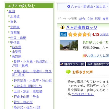
エリアで絞り込む
八ヶ岳・野辺山・富士見・
全国
北海道
[ランキング項目]
総合
立地
部屋
食事
東北
北関東
八ヶ岳高原ロッジ
首都圏
4.15
風呂
お客さ
伊豆・箱根
エ
長野県 八ヶ岳・
甲信越
新潟県
リ
標高1500ｍ、
特
ト
山梨県
ア
徴
お気に入りに
長野県
長野・小布施・信州高山・
戸隠・飯綱
斑尾・飯山・信濃町・野尻
お客さまの声
湖・黒姫
野沢温泉・木島平・秋山郷
静かな環境でリフレッシュ 
ったので他の宿泊客が少なく
志賀高原･湯田中･渋
星空撮影会に参加して初めて天体写
上田・別所・鹿教湯
稿
つづきはこちら
戸倉上山田・千曲
菅平・峰の原
軽井沢・佐久･小諸