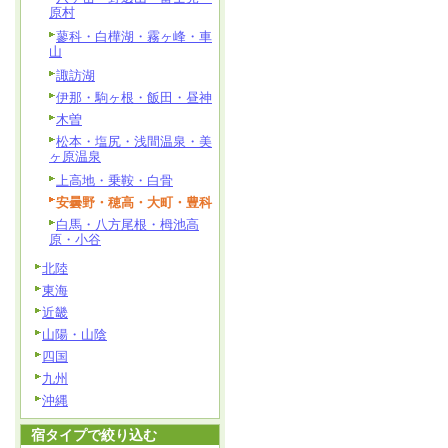
原村
蓼科・白樺湖・霧ヶ峰・車
山
諏訪湖
伊那・駒ヶ根・飯田・昼神
木曽
松本・塩尻・浅間温泉・美
ヶ原温泉
上高地・乗鞍・白骨
安曇野・穂高・大町・豊科
白馬・八方尾根・栂池高
原・小谷
北陸
東海
近畿
山陽・山陰
四国
九州
沖縄
宿タイプで絞り込む