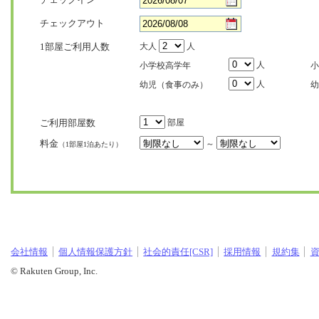
チェックアウト
1部屋ご利用人数
大人
人
人
小学校高学年
小
人
幼児（食事のみ）
幼
ご利用部屋数
部屋
料金
～
（1部屋1泊あたり）
会社情報
個人情報保護方針
社会的責任[CSR]
採用情報
規約集
© Rakuten Group, Inc.