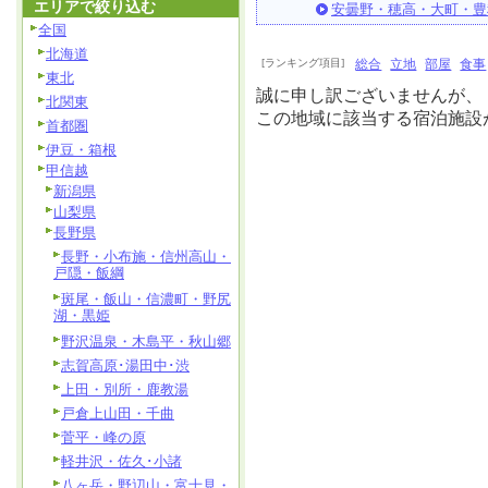
エリアで絞り込む
安曇野・穂高・大町・豊
全国
北海道
[ランキング項目]
総合
立地
部屋
食事
東北
誠に申し訳ございませんが、
北関東
この地域に該当する宿泊施設
首都圏
伊豆・箱根
甲信越
新潟県
山梨県
長野県
長野・小布施・信州高山・
戸隠・飯綱
斑尾・飯山・信濃町・野尻
湖・黒姫
野沢温泉・木島平・秋山郷
志賀高原･湯田中･渋
上田・別所・鹿教湯
戸倉上山田・千曲
菅平・峰の原
軽井沢・佐久･小諸
八ヶ岳・野辺山・富士見・