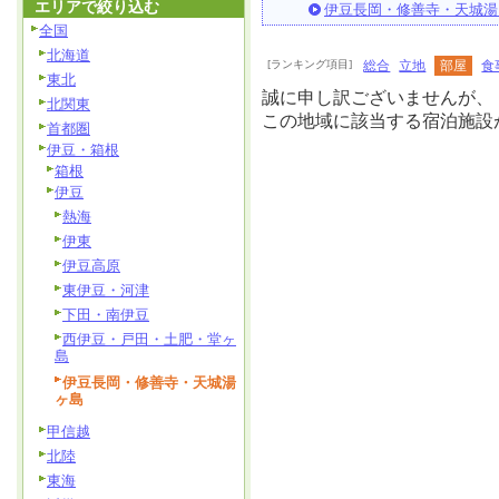
エリアで絞り込む
伊豆長岡・修善寺・天城湯
全国
北海道
[ランキング項目]
総合
立地
部屋
食
東北
誠に申し訳ございませんが、
北関東
この地域に該当する宿泊施設
首都圏
伊豆・箱根
箱根
伊豆
熱海
伊東
伊豆高原
東伊豆・河津
下田・南伊豆
西伊豆・戸田・土肥・堂ヶ
島
伊豆長岡・修善寺・天城湯
ヶ島
甲信越
北陸
東海