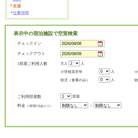
友達
仕事仲間
表示中の宿泊施設で空室検索
チェックイン
チェックアウト
1部屋ご利用人数
大人
人
人
小学校高学年
小
人
幼児（食事のみ）
幼
ご利用部屋数
部屋
料金
～
（1部屋1泊あたり）