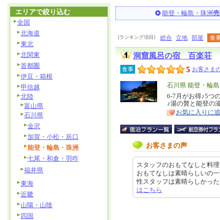
エリアで絞り込む
能登・輪島・珠洲
売
全国
北海道
[ランキング項目]
総合
立地
部屋
食
東北
北関東
洞窟風呂の宿 百楽荘
首都圏
5
食事
お客さまの
伊豆・箱根
エ
石川県 能登・輪
甲信越
リ
6-7月がお得♪5
北陸
特
♪湯の贅と能登の
富山県
ア
徴
お気に入りに
石川県
金沢
加賀・小松・辰口
お客さまの声
能登・輪島・珠洲
七尾・和倉・羽咋
スタッフのおもてなしと料理に
福井県
おもてなしは素晴らしいの一
性スタッフは素晴らしかった つづい
東海
はこちら
近畿
山陽・山陰
四国