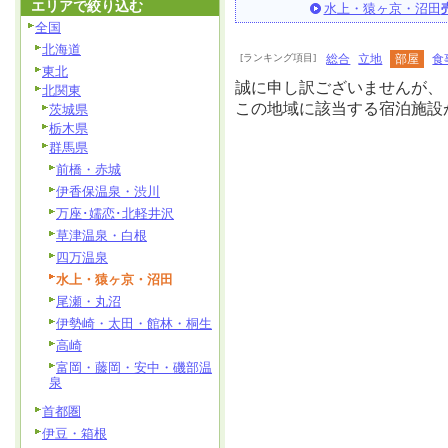
エリアで絞り込む
水上・猿ヶ京・沼田
全国
北海道
[ランキング項目]
総合
立地
部屋
食
東北
誠に申し訳ございませんが、
北関東
この地域に該当する宿泊施設
茨城県
栃木県
群馬県
前橋・赤城
伊香保温泉・渋川
万座･嬬恋･北軽井沢
草津温泉・白根
四万温泉
水上・猿ヶ京・沼田
尾瀬・丸沼
伊勢崎・太田・館林・桐生
高崎
富岡・藤岡・安中・磯部温
泉
首都圏
伊豆・箱根