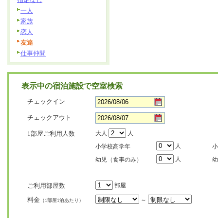
一人
家族
恋人
友達
仕事仲間
表示中の宿泊施設で空室検索
チェックイン
チェックアウト
1部屋ご利用人数
大人
人
人
小学校高学年
小
人
幼児（食事のみ）
幼
ご利用部屋数
部屋
料金
～
（1部屋1泊あたり）