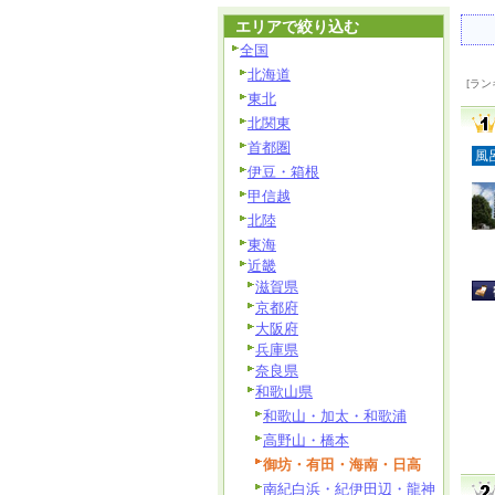
エリアで絞り込む
全国
北海道
[ラン
東北
北関東
首都圏
風
伊豆・箱根
甲信越
北陸
東海
近畿
滋賀県
京都府
大阪府
兵庫県
奈良県
和歌山県
和歌山・加太・和歌浦
高野山・橋本
御坊・有田・海南・日高
南紀白浜・紀伊田辺・龍神