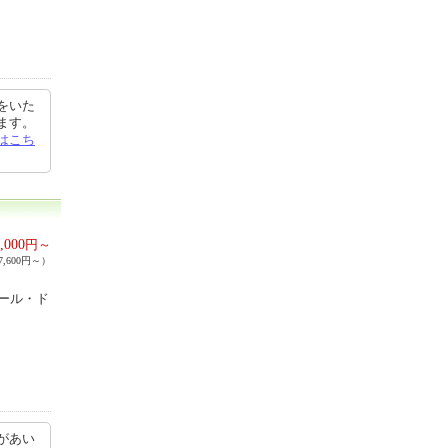
をいた
ます。
はこち
,000
円～
,600円～）
ール・ド
があい