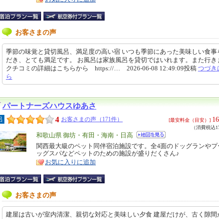
お客さまの声
季節の味覚と貸切風呂、満足度の高い宿 いつも季節にあった美味しい食事
だき、とても満足です。 お風呂は家族風呂を貸切ではいれます。また行き
クチコミの詳細はこちらから https://… 2026-06-08 12:49:09投稿
つづき
ら
パートナーズハウスゆあさ
4
16
呂
お客さまの声（171件）
[最安料金（目安）]
（消費税込17
エ
和歌山県 御坊・有田・海南・日高
リ
関西最大級のペット同伴宿泊施設です。全4面のドッグランやプ
特
ッグスパなどペットのための施設が盛りだくさん♪
ア
徴
お気に入りに追加
お客さまの声
建屋は古いが室内清潔、親切な対応と美味しい夕食 建屋だけが、古く隙間