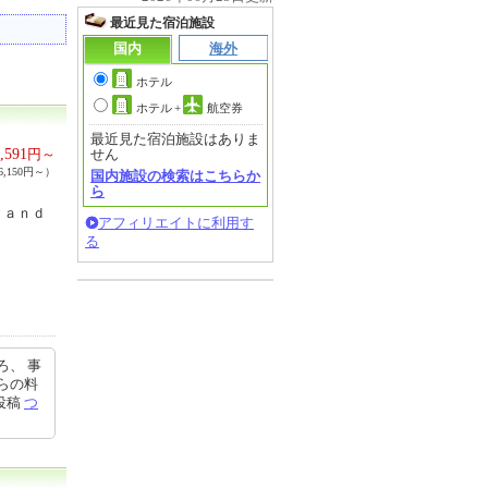
最近見た宿泊施設
国内
海外
ホテル
ホテル
+
航空券
最近見た宿泊施設はありま
,591
円～
せん
,150円～）
国内施設の検索はこちらか
ら
ｒａｎｄ
アフィリエイトに利用す
る
ろ、 事
らの料
6投稿
つ