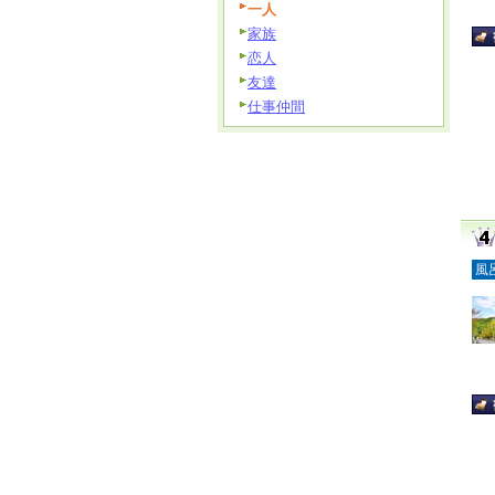
一人
家族
恋人
友達
仕事仲間
風