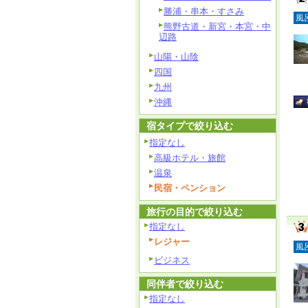
勝浦・串本・すさみ
風
熊野古道・新宮・本宮・中
辺路
山陽・山陰
四国
九州
沖縄
宿タイプで絞り込む
指定なし
高級ホテル・旅館
温泉
民宿・ペンション
旅行の目的で絞り込む
指定なし
レジャー
風
ビジネス
同伴者で絞り込む
指定なし