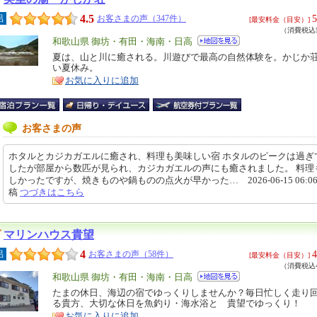
4.5
5
呂
お客さまの声（347件）
[最安料金（目安）]
（消費税込5
エ
和歌山県 御坊・有田・海南・日高
リ
夏は、山と川に癒される。川遊びで最高の自然体験を。かじか
特
い夏休み。
ア
徴
お気に入りに追加
お客さまの声
ホタルとカジカガエルに癒され、料理も美味しい宿 ホタルのピークは過ぎ
したが部屋から数匹が見られ、カジカガエルの声にも癒されました。 料理
しかったですが、焼きものや鍋ものの点火が早かった… 2026-06-15 06:06
稿
つづきはこちら
マリンハウス貴望
4
4
呂
お客さまの声（58件）
[最安料金（目安）]
（消費税込4
エ
和歌山県 御坊・有田・海南・日高
リ
たまの休日、海辺の宿でゆっくりしませんか？毎日忙しく走り
特
る貴方、大切な休日を魚釣り・海水浴と 貴望でゆっくり！
ア
徴
お気に入りに追加