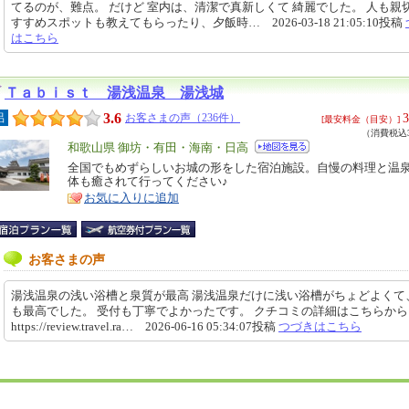
てるのが、難点。 だけど 室内は、清潔で真新しくて 綺麗でした。 人も親切
すすめスポットも教えてもらったり、夕飯時… 2026-03-18 21:05:10投稿
はこちら
Ｔａｂｉｓｔ 湯浅温泉 湯浅城
3.6
3
呂
お客さまの声（236件）
[最安料金（目安）]
（消費税込3
エ
和歌山県 御坊・有田・海南・日高
リ
全国でもめずらしいお城の形をした宿泊施設。自慢の料理と温
特
体も癒されて行ってください♪
ア
徴
お気に入りに追加
お客さまの声
湯浅温泉の浅い浴槽と泉質が最高 湯浅温泉だけに浅い浴槽がちょどよくて
も最高でした。 受付も丁寧でよかったです。 クチコミの詳細はこちらか
https://review.travel.ra… 2026-06-16 05:34:07投稿
つづきはこちら