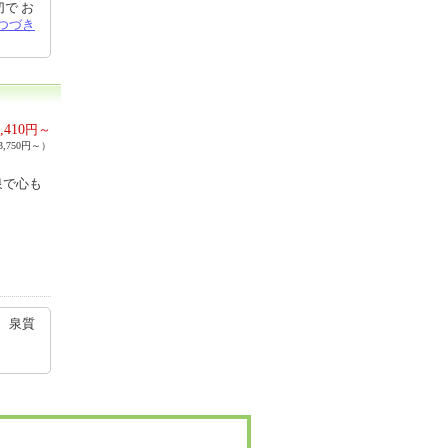
で お
つづき
,410
円～
,750円～）
泉で心も
、泉質
ら