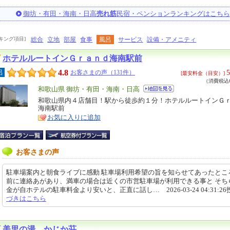
御坊・有田・海南・日高
売れ筋
民宿・ペンションランキングはこちら
キング項目]
総合
立地
部屋
食事
風呂
サービス
設備・アメニティ
ホテルルートインＧｒａｎｄ海南駅前
4.8
5
呂
お客さまの声（131件）
[最安料金（目安）]
（消費税込6
エ
和歌山県 御坊・有田・海南・日高
リ
和歌山県内４店舗目！駅から徒歩約１分！ホテルルートインＧ
特
海南駅前
ア
徴
お気に入りに追加
お客さまの声
駐車場案内と朝食ライブに感動 駐車場利用希望の旨を知らせてあったとこ
前に連絡あがあり、満車の場合は近くの市営駐車場が利用できる事と そち
金が自ホテルの駐車料金より安いと、正直に話し… 2026-03-24 04:31:2
づきはこちら
美里の湯 かじか荘