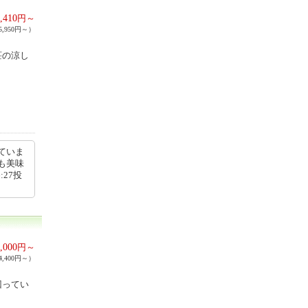
,410
円～
,950円～）
荘の涼し
ていま
も美味
:27投
,000
円～
,400円～）
回ってい