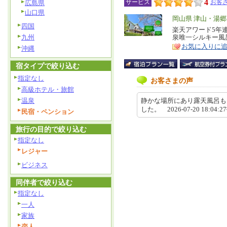
4
サービス
お客さ
広島県
山口県
エ
岡山県 津山・湯
四国
リ
楽天アワード5年
特
九州
泉唯一シルキー風
ア
徴
お気に入りに
沖縄
宿タイプで絞り込む
指定なし
お客さまの声
高級ホテル・旅館
温泉
静かな場所にあり露天風呂も
した。 2026-07-20 18:04:
民宿・ペンション
旅行の目的で絞り込む
指定なし
レジャー
ビジネス
同伴者で絞り込む
指定なし
一人
家族
恋人