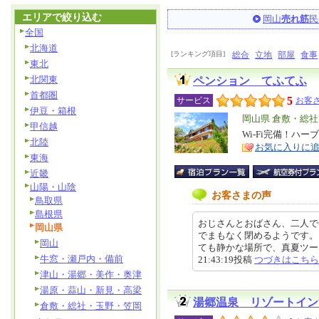
エリアで絞り込む
岡山
売れ筋
民
全国
北海道
[ランキング項目]
総合
立地
部屋
食事
東北
北関東
ペンション てふてふ
首都圏
5
サービス
お客さ
伊豆・箱根
エ
岡山県 倉敷・総
甲信越
リ
Wi-Fi完備！ハ
特
北陸
お気に入りに
ア
徴
東海
近畿
山陽・山陰
お客さまの声
鳥取県
島根県
おじさんとおばさん、二人で
岡山県
でまもなく閉めるようです。
岡山
ても静かな場所で、真夏ツーリン
牛窓・瀬戸内・備前
21:43:19投稿
つづきはこちら
津山・湯郷・美作・奥津
湯原・蒜山・新見・高梁
湯郷温泉 リゾートイン
倉敷・総社・玉野・笠岡