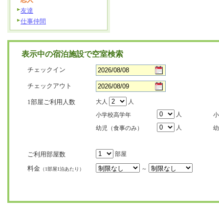
友達
仕事仲間
表示中の宿泊施設で空室検索
チェックイン
チェックアウト
1部屋ご利用人数
大人
人
人
小学校高学年
小
人
幼児（食事のみ）
幼
ご利用部屋数
部屋
料金
～
（1部屋1泊あたり）