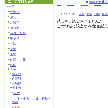
エリアで絞り込む
阿蘇
売れ筋
民
全国
北海道
[ランキング項目]
総合
立地
部屋
食事
東北
誠に申し訳ございませんが、
北関東
この地域に該当する宿泊施設
首都圏
伊豆・箱根
甲信越
北陸
東海
近畿
山陽・山陰
四国
九州
福岡県
佐賀県
長崎県
熊本県
熊本
大津・玉名・山鹿・荒尾・
菊池
阿蘇