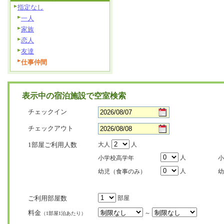
指定なし
一人
家族
恋人
友達
仕事仲間
表示中の宿泊施設で空室検索
チェックイン
チェックアウト
1部屋ご利用人数
大人
人
人
小学校高学年
小
人
幼児（食事のみ）
幼
ご利用部屋数
部屋
料金
～
（1部屋1泊あたり）