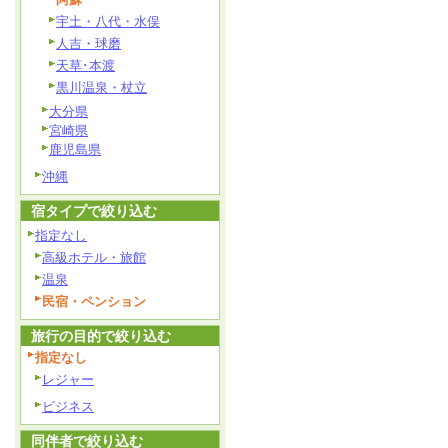
宇土・八代・水俣
人吉・球磨
天草･本渡
黒川温泉・杖立
大分県
宮崎県
鹿児島県
沖縄
宿タイプで絞り込む
指定なし
高級ホテル・旅館
温泉
民宿・ペンション
旅行の目的で絞り込む
指定なし
レジャー
ビジネス
同伴者で絞り込む