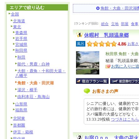
エリアで絞り込む
角館・大曲・田沢湖
全国
北海道
[ランキング項目]
総合
立地
部屋
食事
東北
青森県
休暇村 乳頭温泉郷
岩手県
4.86
風呂
お客さ
宮城県
秋田県
エ
秋田県 角館・大
秋田
リ
秘湯「乳頭温泉郷
特
能代・男鹿・白神
お気に入りに
ア
徴
大館・鹿角・十和田大湯・
八幡平
角館・大曲・田沢湖
湯沢・横手
お客さまの声
由利本荘・鳥海山
シニアに優しい、健康的でコ
山形県
どの旅行者には、健康的で非
福島県
スパ偏重の大盛などがなく、夕食
北関東
13:33:29投稿
つづきはこちら
首都圏
伊豆・箱根
お宿Ｏｎｎ 大曲の花火
甲信越