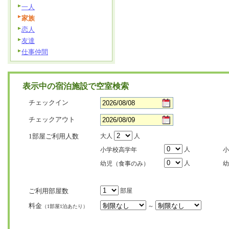
一人
家族
恋人
友達
仕事仲間
表示中の宿泊施設で空室検索
チェックイン
チェックアウト
1部屋ご利用人数
大人
人
人
小学校高学年
小
人
幼児（食事のみ）
幼
ご利用部屋数
部屋
料金
～
（1部屋1泊あたり）