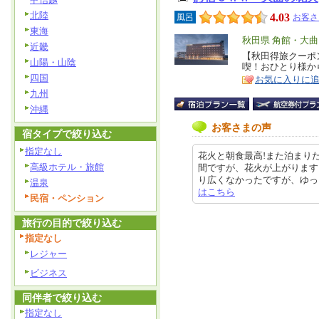
北陸
4.03
風呂
お客さ
東海
エ
秋田県 角館・大
近畿
リ
【秋田得旅クーポ
特
山陽・山陰
喫！おひとり様か
ア
徴
四国
お気に入りに
九州
沖縄
お客さまの声
宿タイプで絞り込む
指定なし
花火と朝食最高!また泊まり
高級ホテル・旅館
間ですが、花火が上がります
り広くなかったですが、ゆっくりで
温泉
はこちら
民宿・ペンション
旅行の目的で絞り込む
指定なし
レジャー
ビジネス
同伴者で絞り込む
指定なし