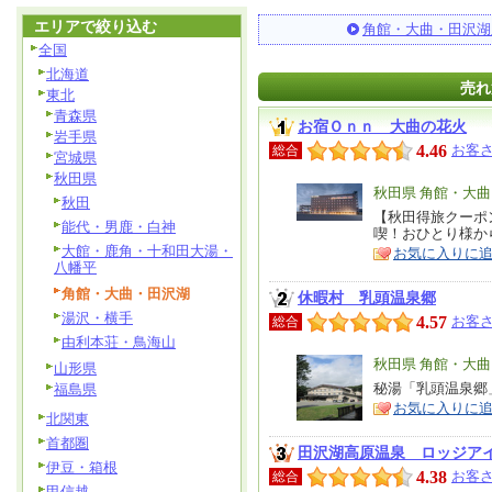
エリアで絞り込む
角館・大曲・田沢湖
全国
北海道
売れ
東北
青森県
お宿Ｏｎｎ 大曲の花火
岩手県
4.46
お客さ
総合
宮城県
秋田県
エ
秋田県 角館・大
秋田
リ
【秋田得旅クーポ
特
能代・男鹿・白神
喫！おひとり様か
ア
徴
大館・鹿角・十和田大湯・
お気に入りに
八幡平
角館・大曲・田沢湖
休暇村 乳頭温泉郷
湯沢・横手
4.57
お客さ
総合
由利本荘・鳥海山
エ
秋田県 角館・大
山形県
リ
秘湯「乳頭温泉郷
福島県
特
お気に入りに
ア
徴
北関東
首都圏
田沢湖高原温泉 ロッジア
伊豆・箱根
4.38
お客さ
総合
甲信越