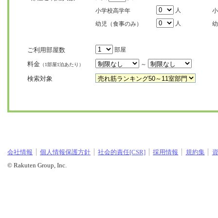
人
小学校高学年
小
人
幼児（食事のみ）
幼
ご利用部屋数
部屋
料金
～
（1部屋1泊あたり）
検索対象
会社情報
個人情報保護方針
社会的責任[CSR]
採用情報
規約集
© Rakuten Group, Inc.