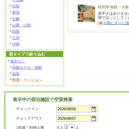
北陸
エ
秋田県 角館・大
東海
リ
派手さはありませ
特
理でほっとしてく
近畿
ア
徴
お気に入りに
山陽・山陰
四国
九州
沖縄
宿タイプで絞り込む
指定なし
高級ホテル・旅館
温泉
民宿・ペンション
表示中の宿泊施設で空室検索
チェックイン
チェックアウト
1部屋ご利用人数
大人
人