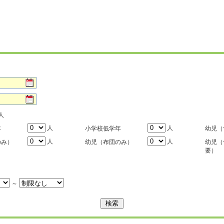
人
人
人
年
小学校低学年
幼児（
人
人
のみ）
幼児（布団のみ）
幼児（
要）
～