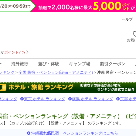
ヘルプ
お気
ー
海外旅行
遊び・体験
キャンプ場
割引クーポン
ンキング
>
全国 民宿・ペンション(設備・アメニティ)
> 沖縄 民宿・ペンショ
 ランキング
東京 ホテル ランキング
横浜 ホテル ランキング
京都 ホ
気民宿・ペンションランキング（設備・アメニティ）（ビ
ス】【カップル旅行向け】【設備・アメニティ】
のランキングです。
沖縄
売れ筋
民宿・ペンションランキングはこちら