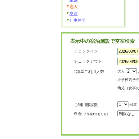
恋人
友達
仕事仲間
表示中の宿泊施設で空室検索
チェックイン
チェックアウト
1部屋ご利用人数
大人
小学校高学
幼児（食事
ご利用部屋数
部屋
料金
（1部屋1泊あたり）