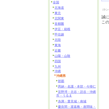
全国
北海道
[ラン
東北
誠
北関東
こ
首都圏
伊豆・箱根
甲信越
北陸
東海
近畿
山陽・山陰
四国
九州
沖縄
沖縄県
那覇
恩納・名護・本部・今帰仁
宜野湾・北谷・読谷・沖縄
市・うるま
糸満・豊見城・南城
慶良間・渡嘉敷・座間味・