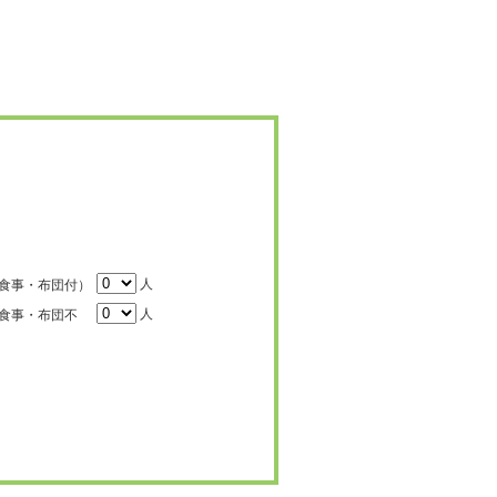
人
食事・布団付）
人
食事・布団不