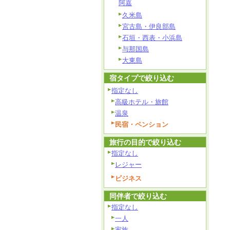
阿嘉
久米島
宮古島・伊良部島
石垣・西表・小浜島
与那国島
大東島
宿タイプで絞り込む
指定なし
高級ホテル・旅館
温泉
民宿・ペンション
旅行の目的で絞り込む
指定なし
レジャー
ビジネス
同伴者で絞り込む
指定なし
一人
家族