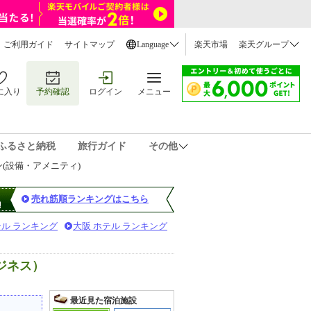
ご利用ガイド
サイトマップ
Language
楽天市場
楽天グループ
に入り
予約確認
ログイン
メニュー
ふるさと納税
旅行ガイド
その他
ン(設備・アメニティ)
売れ筋順ランキングはこちら
テル ランキング
大阪 ホテル ランキング
ジネス）
最近見た宿泊施設