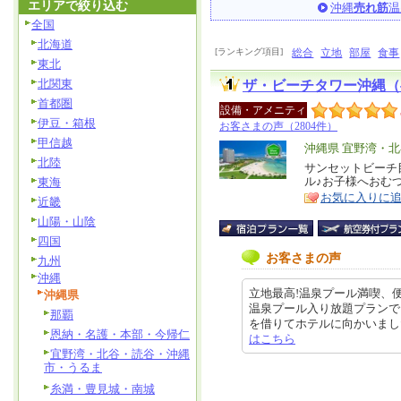
エリアで絞り込む
沖縄
売れ筋
温
全国
北海道
[ランキング項目]
総合
立地
部屋
食事
東北
北関東
ザ・ビーチタワー沖縄（
首都圏
設備・アメニティ
伊豆・箱根
お客さまの声（2804件）
甲信越
エ
沖縄県 宜野湾・
北陸
リ
サンセットビーチ
特
ル♪お子様へおむ
東海
ア
徴
お気に入りに
近畿
山陽・山陰
四国
お客さまの声
九州
沖縄
立地最高!温泉プール満喫、便
沖縄県
温泉プール入り放題プランで
那覇
を借りてホテルに向かいましたが、
恩納・名護・本部・今帰仁
はこちら
宜野湾・北谷・読谷・沖縄
市・うるま
糸満・豊見城・南城