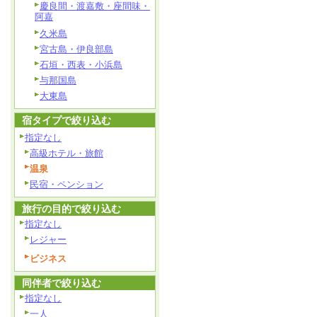
慶良間・渡嘉敷・座間味・
阿嘉
久米島
宮古島・伊良部島
石垣・西表・小浜島
与那国島
大東島
宿タイプで絞り込む
指定なし
高級ホテル・旅館
温泉
民宿・ペンション
旅行の目的で絞り込む
指定なし
レジャー
ビジネス
同伴者で絞り込む
指定なし
一人