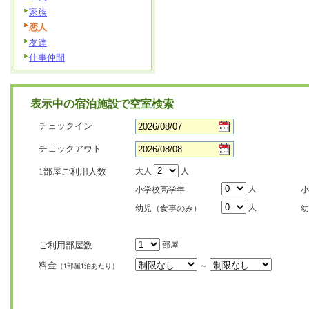
家族
恋人
友達
仕事仲間
表示中の宿泊施設で空室検索
チェックイン
チェックアウト
1部屋ご利用人数
大人
人
人
小学校高学年
小
人
幼児（食事のみ）
幼
ご利用部屋数
部屋
料金
～
（1部屋1泊あたり）