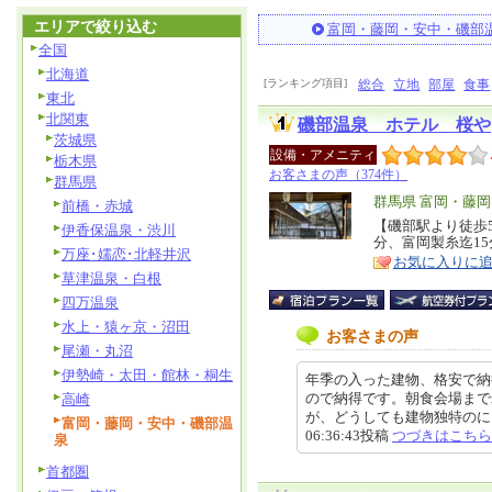
エリアで絞り込む
富岡・藤岡・安中・磯部
全国
北海道
[ランキング項目]
総合
立地
部屋
食事
東北
北関東
磯部温泉 ホテル 桜や
茨城県
設備・アメニティ
栃木県
お客さまの声（374件）
群馬県
エ
群馬県 富岡・藤
前橋・赤城
リ
【磯部駅より徒歩
特
伊香保温泉・渋川
分、富岡製糸迄1
ア
徴
万座･嬬恋･北軽井沢
お気に入りに
草津温泉・白根
四万温泉
水上・猿ヶ京・沼田
お客さまの声
尾瀬・丸沼
伊勢崎・太田・館林・桐生
年季の入った建物、格安で納
ので納得です。朝食会場まで
高崎
が、どうしても建物独特のにおい
富岡・藤岡・安中・磯部温
06:36:43投稿
つづきはこちら
泉
首都圏