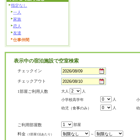
指定なし
一人
家族
恋人
友達
仕事仲間
表示中の宿泊施設で空室検索
チェックイン
チェックアウト
1部屋ご利用人数
大人
人
人
小学校高学年
小
人
幼児（食事のみ）
幼
ご利用部屋数
部屋
料金
～
（1部屋1泊あたり）