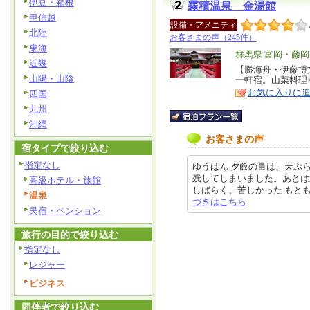
伊豆・箱根
霧積温泉 金湯館
甲信越
設備・アメニティ
北陸
お客さまの声（245件）
東海
エ
群馬県 富岡・藤
近畿
リ
【勝海舟・伊藤博
特
山陽・山陰
一軒宿。山菜料理
ア
徴
お気に入りに
四国
九州
沖縄
お客さまの声
宿タイプで絞り込む
指定なし
ゆうはん 夕飯の量は、天ぷ
残してしまいました。あとは
高級ホテル・旅館
しばらく、苦しかった もともと、
温泉
づきはこちら
民宿・ペンション
旅行の目的で絞り込む
指定なし
レジャー
ビジネス
同伴者で絞り込む