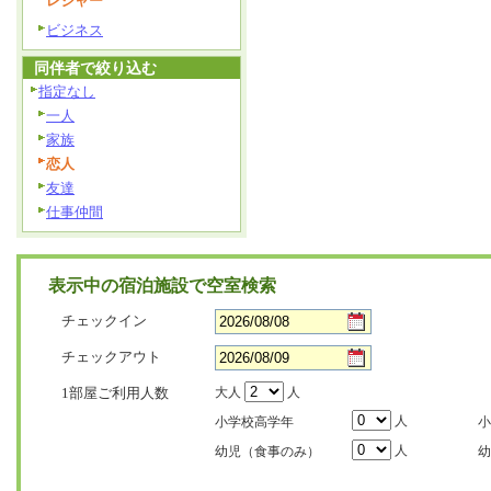
レジャー
ビジネス
同伴者で絞り込む
指定なし
一人
家族
恋人
友達
仕事仲間
表示中の宿泊施設で空室検索
チェックイン
チェックアウト
1部屋ご利用人数
大人
人
人
小学校高学年
小
人
幼児（食事のみ）
幼