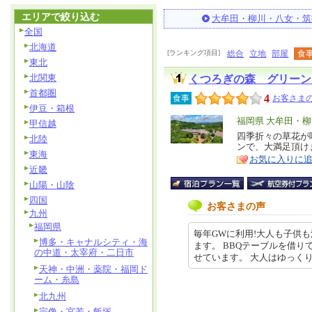
エリアで絞り込む
大牟田・柳川・八女・筑
全国
北海道
[ランキング項目]
総合
立地
部屋
食
東北
北関東
くつろぎの森 グリーン
首都圏
4
食事
お客さまの
伊豆・箱根
エ
福岡県 大牟田・
甲信越
リ
四季折々の草花が
特
北陸
ンで、大満足頂け
ア
徴
東海
お気に入りに
近畿
山陽・山陰
四国
お客さまの声
九州
福岡県
毎年GWに利用!大人も子供
博多・キャナルシティ・海
ます。 BBQテーブルを借り
の中道・太宰府・二日市
せています。 大人はゆっくりBBQが
天神・中洲・薬院・福岡ド
ーム・糸島
北九州
宗像・宮若・飯塚