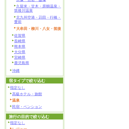
久留米・甘木・原鶴温泉・
筑後川温泉
北九州空港・苅田・行橋・
豊前
大牟田・柳川・八女・筑後
佐賀県
長崎県
熊本県
大分県
宮崎県
鹿児島県
沖縄
宿タイプで絞り込む
指定なし
高級ホテル・旅館
温泉
民宿・ペンション
旅行の目的で絞り込む
指定なし