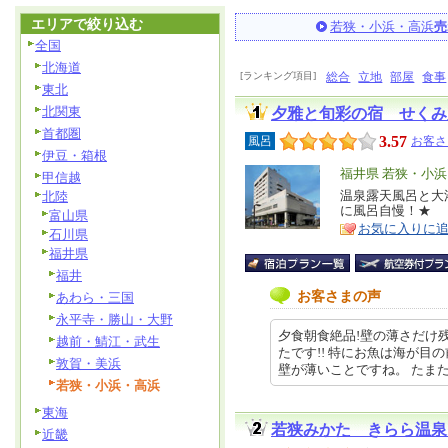
エリアで絞り込む
若狭・小浜・高浜
売
全国
北海道
[ランキング項目]
総合
立地
部屋
食事
東北
北関東
夕雅と旬彩の宿 せくみ
首都圏
3.57
風呂
お客さ
伊豆・箱根
エ
福井県 若狭・小
甲信越
リ
温泉露天風呂と大
北陸
特
に風呂自慢！★
富山県
ア
徴
お気に入りに
石川県
福井県
福井
お客さまの声
あわら・三国
永平寺・勝山・大野
夕食朝食絶品!壁の薄さだけ
越前・鯖江・武生
たです!! 特にお魚は海が目
敦賀・美浜
壁が薄いことですね。 たまたま隣…
若狭・小浜・高浜
東海
若狭みかた きらら温泉
近畿