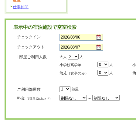
友達
仕事仲間
表示中の宿泊施設で空室検索
チェックイン
チェックアウト
1部屋ご利用人数
大人
人
人
小学校高学年
小
人
幼児（食事のみ）
幼
ご利用部屋数
部屋
料金
～
（1部屋1泊あたり）