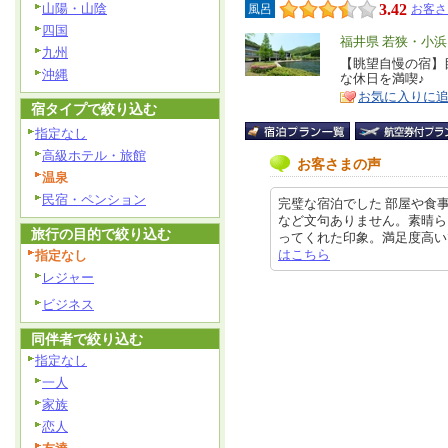
山陽・山陰
3.42
風呂
お客さ
四国
エ
福井県 若狭・小
九州
リ
【眺望自慢の宿】
特
沖縄
な休日を満喫♪
ア
徴
お気に入りに
宿タイプで絞り込む
指定なし
高級ホテル・旅館
お客さまの声
温泉
民宿・ペンション
完璧な宿泊でした 部屋や食
など文句ありません。素晴ら
旅行の目的で絞り込む
ってくれた印象。満足度高いです。 
はこちら
指定なし
レジャー
ビジネス
同伴者で絞り込む
指定なし
一人
家族
恋人