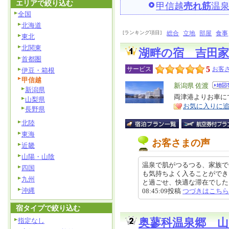
エリアで絞り込む
甲信越
売れ筋
温
全国
北海道
[ランキング項目]
総合
立地
部屋
食事
東北
北関東
湖畔の宿 吉田家
首都圏
5
サービス
お客さ
伊豆・箱根
甲信越
エ
新潟県 佐渡
新潟県
リ
両津港よりお車に
特
山梨県
お気に入りに
ア
徴
長野県
北陸
東海
お客さまの声
近畿
山陽・山陰
温泉で肌がつるつる、家族で
四国
も気持ちよく入ることができ
九州
と過ごせ、快適な滞在でした。ス
沖縄
08:45:09投稿
つづきはこちら
宿タイプで絞り込む
指定なし
奥蓼科温泉郷 山