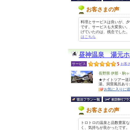
お客さまの声
料理とサービスは良いが、夕
です。サービスも大変良い。
げていたのは、残念でした。 次回は
はこちら
昼神温泉 湯元
5
サービス
お客さ
エ
長野県 伊那・駒
リ
★ナイトツアー送
特
湯。洞窟風呂あり
ア
徴
お気に入りに
お客さまの声
トロトロの温泉と品数豊富な
く、気持ちが良かったです。