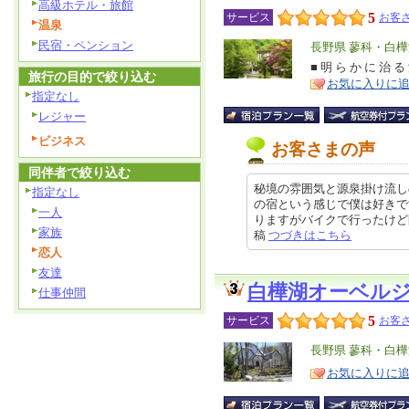
高級ホテル・旅館
5
サービス
お客さ
温泉
民宿・ペンション
エ
長野県 蓼科・白
リ
■ 明 ら か に 治 る
特
旅行の目的で絞り込む
お気に入りに
ア
徴
指定なし
レジャー
ビジネス
お客さまの声
同伴者で絞り込む
秘境の雰囲気と源泉掛け流し
指定なし
の宿という感じで僕は好きで
一人
りますがバイクで行ったけど問題あ
家族
稿
つづきはこちら
恋人
友達
白樺湖オーベル
仕事仲間
5
サービス
お客さ
エ
長野県 蓼科・白
リ
特
お気に入りに
ア
徴