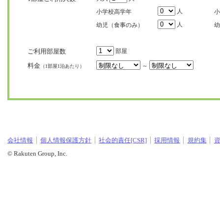
人
小学校高学年
小
人
幼児（食事のみ）
幼
ご利用部屋数
部屋
料金
～
（1部屋1泊あたり）
会社情報
個人情報保護方針
社会的責任[CSR]
採用情報
規約集
© Rakuten Group, Inc.