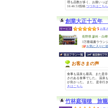
理も品数が多く、お腹いっぱいに
16:46:53投稿
つづきはこちら
創業大正十五年 
5
サービス
お客さ
エ
長野県 蓼科・白
リ
3万冊蔵書ラウン
特
お気に入りに
ア
徴
お客さまの声
食事も温泉も最高、また是非
さのある食事でした。 温泉
が良かった。 また、是非行きたいと
きはこちら
竹林庭瑞穂 旅