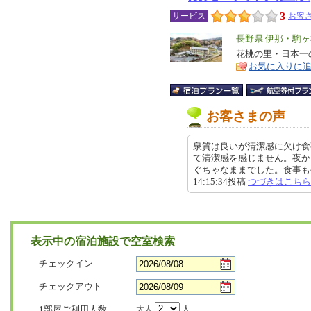
3
サービス
お客さ
エ
長野県 伊那・駒
リ
花桃の里・日本一
特
お気に入りに
ア
徴
お客さまの声
泉質は良いが清潔感に欠け食
て清潔感を感じません。夜か
ぐちゃなままでした。食事も手作
14:15:34投稿
つづきはこちら
表示中の宿泊施設で空室検索
チェックイン
チェックアウト
1部屋ご利用人数
大人
人