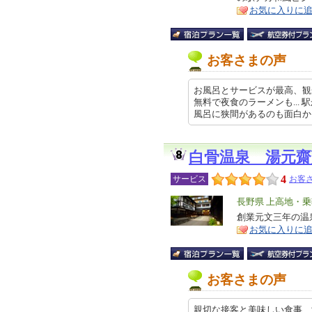
ア
徴
お気に入りに
お客さまの声
お風呂とサービスが最高、観光
無料で夜食のラーメンも...
風呂に狭間があるのも面白かった …
白骨温泉 湯元齋
4
サービス
お客さ
エ
長野県 上高地・
リ
創業元文三年の温
特
お気に入りに
ア
徴
お客さまの声
親切な接客と美味しい食事、