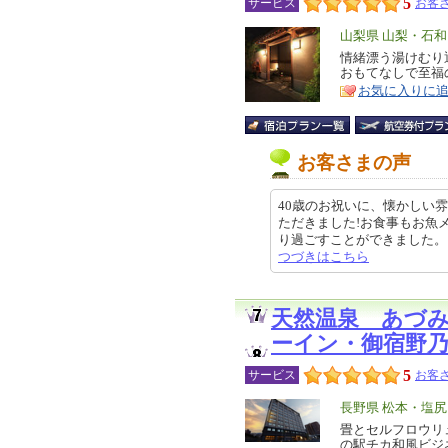
5
サービス
お客さ
エ
山梨県 山梨・石
リ
情緒漂う湯けむり
特
おもてなしで至福
ア
徴
お気に入りに
お客さまの声
40歳のお祝いに、懐かしい雰
ただきました!お食事もお魚
り過ごすことができました。どこか
つづきはこちら
天然温泉 あづ
ーイン・御宿野
5
サービス
お客さ
エ
長野県 松本・塩
リ
畳とセルフロウリ
特
の駅チカ和風ビジ