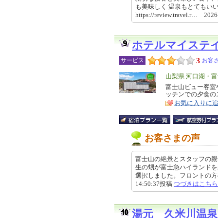
も美味しく 温泉もとてもい
https://review.travel.r… 20
ホテルマイステ
3
サービス
お客さ
エ
山梨県 河口湖・
リ
富士山ビュー客室
特
ッチンでの夕食の
ア
徴
お気に入りに
お客さまの声
富士山の絶景とスタッフの親
生の甥が富士急ハイランドを
選択しました。フロントの方の対
14:50:37投稿
つづきはこちら
湯元 久米川温泉