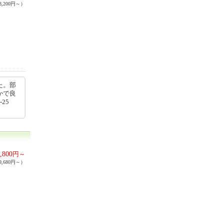
,200円～）
た。部
かで良
25
,800
円～
,680円～）