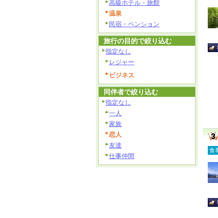
高級ホテル・旅館
温泉
民宿・ペンション
旅行の目的で絞り込む
指定なし
レジャー
ビジネス
同伴者で絞り込む
指定なし
一人
家族
恋人
友達
食
仕事仲間