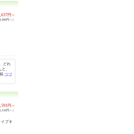
,637
円～
,400円～）
。どれ
んと、
投稿
つづ
,591
円～
,150円～）
ライブキ