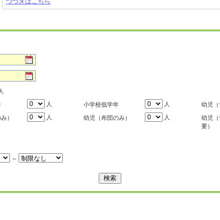
つづきはこちら
人
人
人
年
小学校低学年
幼児（
人
人
のみ）
幼児（布団のみ）
幼児（
要）
～