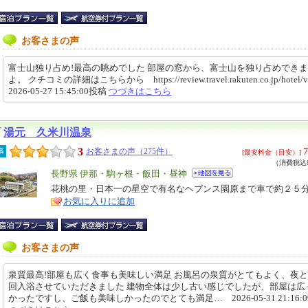
お客さまの声
富士山独り占め!最高の眺めでした 部屋の窓から、富士山を独り占めでき
よ。 クチコミの詳細はこちらから https://review.travel.rakuten.co.jp/hote
2026-05-27 15:45:00投稿
つづきはこちら
湯元 久米川温泉
3
7
事
お客さまの声（275件）
[最安料金（目安）]
（消費税込8
エ
長野県 伊那・駒ヶ根・飯田・昼神
リ
花桃の里・日本一の星空で有名なヘブンス園原まで車で約２
特
お気に入りに追加
ア
徴
お客さまの声
泉質最高!部屋も広く食事も美味しい満足 お風呂の泉質がとてもよく、夜と
回入浴させていただきました 建物全体は少し古い感じでしたが、部屋は広
かったですし、ご飯も美味しかったのでとても満足… 2026-05-31 21:16: