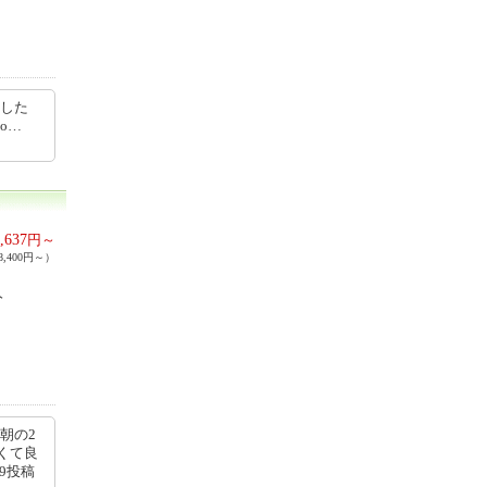
ました
l/vo…
,637
円～
,400円～）
５分
朝の2
くて良
09投稿