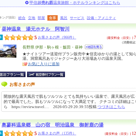
甲信越
売れ筋
温泉旅館・ホテルランキングはこちら
キング項目]
総合
立地
部屋
食事
風呂
サービス
設備・アメニティ
昼神温泉 湯元ホテル 阿智川
5
7
事
お客さまの声（966件）
[最安料金（目安）]
（消費税込7
エ
長野県 伊那・駒ヶ根・飯田・昼神
リ
★ナイトツアー送迎付プラン販売中★信玄ゆかりの湯として知
特
湯。洞窟風呂ありジャクジーあり大浴場ありの温泉天国。
ア
徴
お気に入りに追加
お客さまの声
開放的な露天風呂で肌もツルツル とても気持ちいい温泉で、露天風呂が広
的で最高でした。肌もツルツルになって大満足です。 クチコミの詳細はこ
ら https://review.travel.… 2026-05-29 20:39:55投稿
つづきはこちら
奥蓼科温泉郷 山の宿 明治温泉 御射鹿の湯
5
12
事
お客さまの声（135件）
[最安料金（目安）]