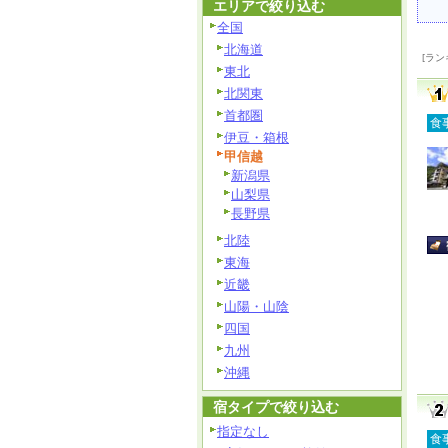
エリアで絞り込む
全国
北海道
[ラン
東北
北関東
首都圏
食
伊豆・箱根
甲信越
新潟県
山梨県
長野県
北陸
東海
近畿
山陽・山陰
四国
九州
沖縄
宿タイプで絞り込む
指定なし
食