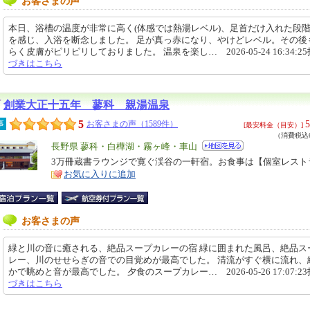
お客さまの声
本日、浴槽の温度が非常に高く(体感では熱湯レベル)、足首だけ入れた段
を感じ、入浴を断念しました。 足が真っ赤になり、やけどレベル。その後
らく皮膚がピリピリしておりました。 温泉を楽し… 2026-05-24 16:34:2
づきはこちら
創業大正十五年 蓼科 親湯温泉
5
5
事
お客さまの声（1589件）
[最安料金（目安）]
（消費税込6
エ
長野県 蓼科・白樺湖・霧ヶ峰・車山
リ
3万冊蔵書ラウンジで寛ぐ渓谷の一軒宿。お食事は【個室レスト
特
お気に入りに追加
ア
徴
お客さまの声
緑と川の音に癒される、絶品スープカレーの宿 緑に囲まれた風呂、絶品ス
レー、川のせせらぎの音での目覚めが最高でした。 清流がすぐ横に流れ、
かで眺めと音が最高でした。 夕食のスープカレー… 2026-05-26 17:07:2
づきはこちら