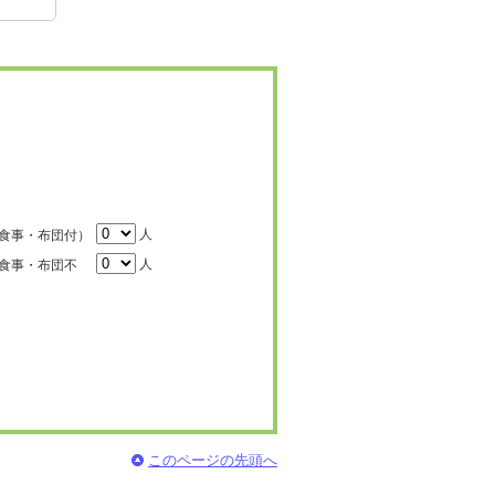
人
食事・布団付）
人
食事・布団不
このページの先頭へ