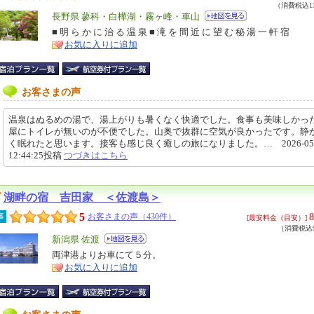
（消費税込13
エ
長野県 蓼科・白樺湖・霧ヶ峰・車山
リ
■ 明 ら か に 治 る 温 泉 ■ 滝 を 間 近 に 望 む 秘 湯 一 軒 宿
特
お気に入りに追加
ア
徴
お客さまの声
温泉はぬるめの湯で、湯上がりも暑くなく快適でした。食事も美味しかっ
屋にトイレが無いのが不便でした。山奥で抜群に空気が良かったです。静
く眠れたと思います。接客も感じ良く癒しの旅になりました。… 2026-05-
12:44:25投稿
つづきはこちら
湖畔の宿 吉田家 ＜佐渡島＞
5
8
事
お客さまの声（430件）
[最安料金（目安）]
（消費税込9
エ
新潟県 佐渡
リ
両津港よりお車にて５分。
特
お気に入りに追加
ア
徴