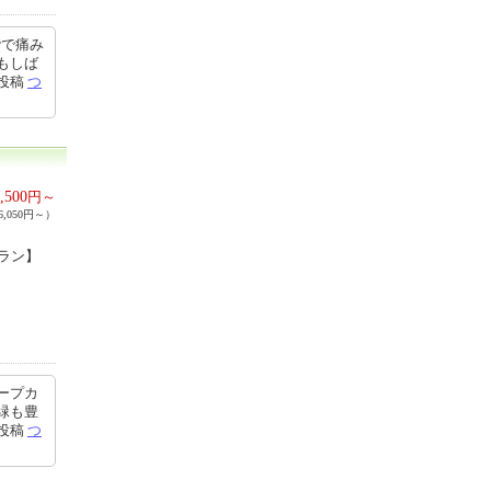
階で痛み
もしば
5投稿
つ
,500
円～
,050円～）
ラン】
ープカ
緑も豊
3投稿
つ