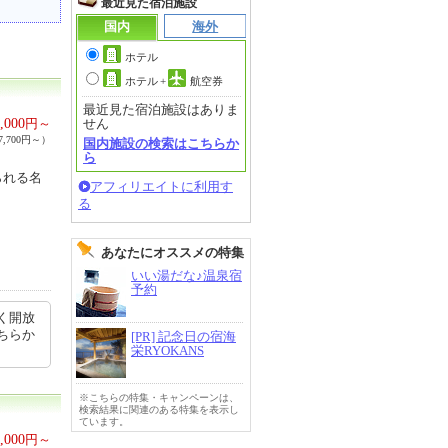
最近見た宿泊施設
国内
海外
ホテル
ホテル
+
航空券
最近見た宿泊施設はありま
,000
円～
せん
,700円～）
国内施設の検索はこちらか
ら
られる名
アフィリエイトに利用す
る
あなたにオススメの特集
いい湯だな♪温泉宿
予約
く開放
ちらか
[PR] 記念日の宿海
栄RYOKANS
※こちらの特集・キャンペーンは、
検索結果に関連のある特集を表示し
ています。
,000
円～