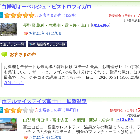
白樺湖オーベルジュ・ビストロフィガロ
5
17
事
お客さまの声（155件）
[最安料金（目安）]
（消費税込19
エ
長野県 蓼科・白樺湖・霧ヶ峰・車山
リ
特
お気に入りに追加
ア
徴
お客さまの声
お料理もデザートも最高級の贅沢体験 ステーキ最高。お料理が1つ1つ丁寧
も美味しい。デザートは、ワゴンから取り分けてくれて、贅沢な気分。ほ
最高でした。 クチコミの詳細はこちらから htt… 2026-05-31 18:06:21
きはこちら
ホテルマイステイズ富士山 展望温泉
3
5
事
お客さまの声（1047件）
[最安料金（目安）]
（消費税込6
エ
山梨県 河口湖・富士吉田・本栖湖・西湖・精進湖
リ
富士山ビュー客室やレストラン、温泉からの眺望にうっとり。
特
ッチンでの夕食のステーキ、朝食のフレンチトーストは絶品！
ア
徴
お気に入りに追加