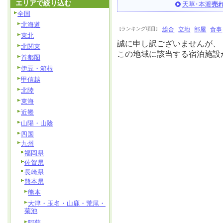
エリアで絞り込む
天草･本渡
売
全国
北海道
[ランキング項目]
総合
立地
部屋
食事
東北
誠に申し訳ございませんが、
北関東
この地域に該当する宿泊施設
首都圏
伊豆・箱根
甲信越
北陸
東海
近畿
山陽・山陰
四国
九州
福岡県
佐賀県
長崎県
熊本県
熊本
大津・玉名・山鹿・荒尾・
菊池
阿蘇