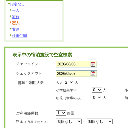
指定なし
一人
家族
恋人
友達
仕事仲間
表示中の宿泊施設で空室検索
チェックイン
チェックアウト
1部屋ご利用人数
大人
人
人
小学校高学年
小
人
幼児（食事のみ）
幼
ご利用部屋数
部屋
料金
～
（1部屋1泊あたり）