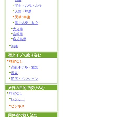
宇土・八代・水俣
人吉・球磨
天草･本渡
黒川温泉・杖立
大分県
宮崎県
鹿児島県
沖縄
宿タイプで絞り込む
指定なし
高級ホテル・旅館
温泉
民宿・ペンション
旅行の目的で絞り込む
指定なし
レジャー
ビジネス
同伴者で絞り込む