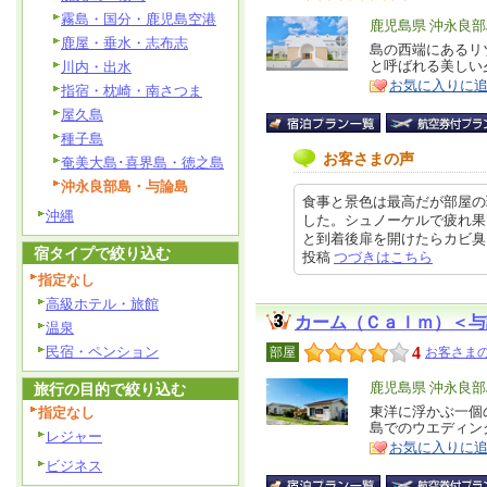
霧島・国分・鹿児島空港
エ
鹿児島県 沖永良
鹿屋・垂水・志布志
リ
島の西端にあるリ
特
と呼ばれる美しい
川内・出水
ア
徴
お気に入りに
指宿・枕崎・南さつま
屋久島
種子島
お客さまの声
奄美大島･喜界島・徳之島
沖永良部島・与論島
食事と景色は最高だが部屋の
沖縄
した。シュノーケルで疲れ果
と到着後扉を開けたらカビ臭くて耐
宿タイプで絞り込む
投稿
つづきはこちら
指定なし
高級ホテル・旅館
カーム（Ｃａｌｍ）＜与
温泉
民宿・ペンション
4
部屋
お客さまの
エ
鹿児島県 沖永良
旅行の目的で絞り込む
リ
東洋に浮かぶ一個
指定なし
特
島でのウエディン
ア
徴
レジャー
お気に入りに
ビジネス