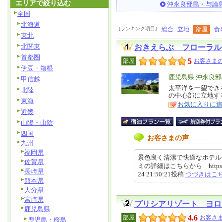
エリアで絞り込む
沖永良部島・与論
全国
北海道
[ランキング項目]
総合
立地
部屋
食
東北
北関東
おきえらぶ フローラル
首都圏
5
部屋
お客さまの
伊豆・箱根
エ
鹿児島県 沖永良
甲信越
リ
太平洋を一望でき
特
北陸
の中心部に立地す
ア
徴
東海
お気に入りに
近畿
山陽・山陰
四国
お客さまの声
九州
福岡県
景色良く清潔で快適なホテル
佐賀県
ミの詳細はこちらから https://revie
長崎県
24 21:50:21投稿
つづきはこ
熊本県
大分県
宮崎県
プリシアリゾート ヨロ
鹿児島県
4.6
部屋
お客さま
鹿児島・桜島