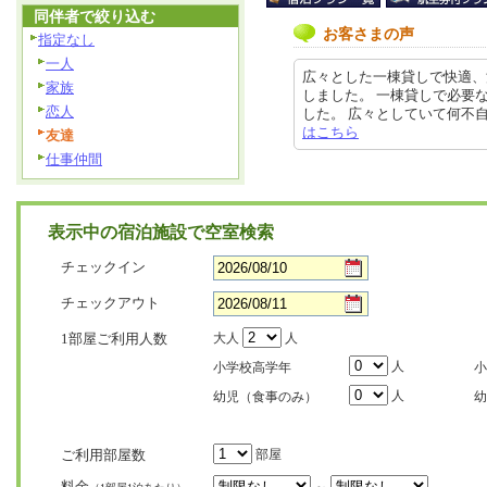
同伴者で絞り込む
お客さまの声
指定なし
一人
広々とした一棟貸しで快適、
家族
しました。 一棟貸しで必要
恋人
した。 広々としていて何不自由なく
はこちら
友達
仕事仲間
表示中の宿泊施設で空室検索
チェックイン
チェックアウト
1部屋ご利用人数
大人
人
人
小学校高学年
小
人
幼児（食事のみ）
幼
ご利用部屋数
部屋
料金