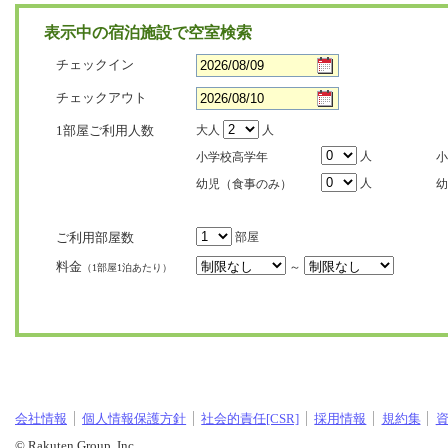
表示中の宿泊施設で空室検索
チェックイン
チェックアウト
1部屋ご利用人数
大人
人
人
小学校高学年
小
人
幼児（食事のみ）
幼
ご利用部屋数
部屋
料金
～
（1部屋1泊あたり）
会社情報
個人情報保護方針
社会的責任[CSR]
採用情報
規約集
© Rakuten Group, Inc.