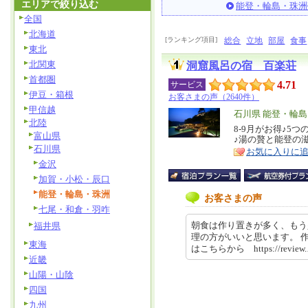
エリアで絞り込む
能登・輪島・珠洲
全国
北海道
[ランキング項目]
総合
立地
部屋
食事
東北
北関東
洞窟風呂の宿 百楽荘
首都圏
4.71
サービス
伊豆・箱根
お客さまの声（2640件）
甲信越
エ
石川県 能登・輪
北陸
リ
8-9月がお得♪5
特
富山県
♪湯の贅と能登の
ア
徴
石川県
お気に入りに
金沢
加賀・小松・辰口
能登・輪島・珠洲
お客さまの声
七尾・和倉・羽咋
朝食は作り置きが多く、もう
福井県
理の方がいいと思います。 
東海
はこちらから https://review.
近畿
山陽・山陰
四国
九州