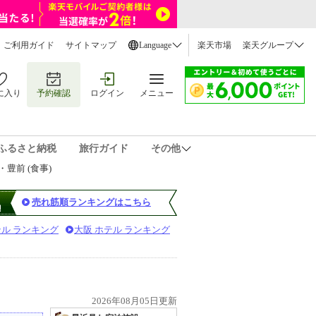
ご利用ガイド
サイトマップ
Language
楽天市場
楽天グループ
に入り
予約確認
ログイン
メニュー
ふるさと納税
旅行ガイド
その他
豊前 (食事)
売れ筋順ランキングはこちら
テル ランキング
大阪 ホテル ランキング
2026年08月05日更新