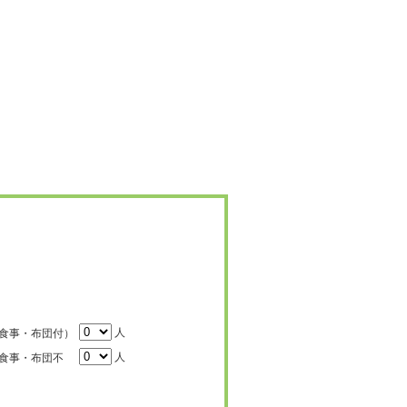
人
食事・布団付）
人
食事・布団不