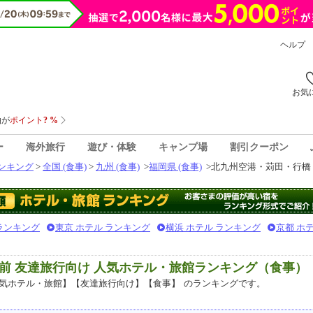
ヘルプ
お気
ー
海外旅行
遊び・体験
キャンプ場
割引クーポン
ンキング
>
全国 (食事)
>
九州 (食事)
>
福岡県 (食事)
>
北九州空港・苅田・行橋・
 ランキング
東京 ホテル ランキング
横浜 ホテル ランキング
京都 ホ
前 友達旅行向け 人気ホテル・旅館ランキング（食事）
気ホテル・旅館】【友達旅行向け】【食事】
のランキングです。