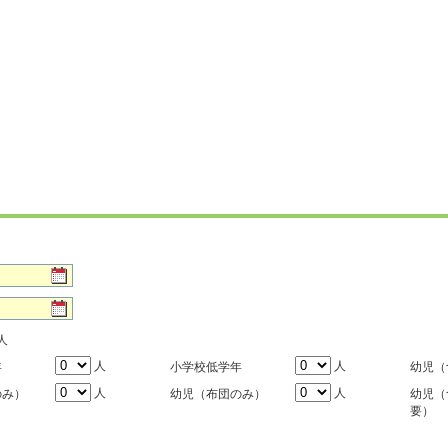
人
人
人
年
小学校低学年
幼児（
人
人
のみ）
幼児（布団のみ）
幼児（
要）