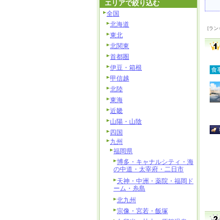
エリアで絞り込む
全国
北海道
[ラン
東北
北関東
首都圏
伊豆・箱根
食
甲信越
北陸
東海
近畿
山陽・山陰
四国
九州
福岡県
博多・キャナルシティ・海
の中道・太宰府・二日市
天神・中洲・薬院・福岡ド
ーム・糸島
北九州
宗像・宮若・飯塚