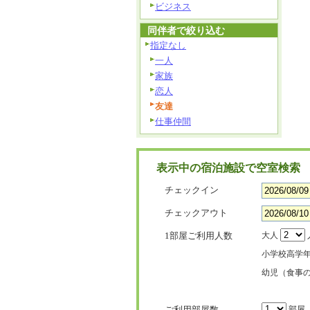
ビジネス
同伴者で絞り込む
指定なし
一人
家族
恋人
友達
仕事仲間
表示中の宿泊施設で空室検索
チェックイン
チェックアウト
1部屋ご利用人数
大人
小学校高学
幼児（食事
ご利用部屋数
部屋