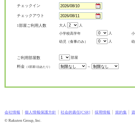
チェックイン
チェックアウト
1部屋ご利用人数
大人
人
人
小学校高学年
小
人
幼児（食事のみ）
幼
ご利用部屋数
部屋
料金
～
（1部屋1泊あたり）
会社情報
個人情報保護方針
社会的責任[CSR]
採用情報
規約集
© Rakuten Group, Inc.