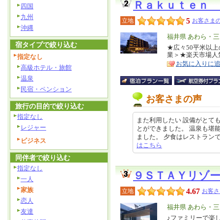
Ｒａｋｕｔｅｎ
四国
九州
5
立地
お客さまの
沖縄
エ
福井県 あわら・三
宿タイプで絞り込む
リ
★広々50平米以上
特
業＞★楽天市場人
指定なし
ア
徴
お気に入りに
高級ホテル・旅館
温泉
民宿・ペンション
お客さまの声
旅行の目的で絞り込む
指定なし
また利用したい 設備がとて
レジャー
とができました。 温泉も堪
ました。 夕食はレストランでコース
ビジネス
はこちら
同伴者で絞り込む
指定なし
９ＳＴＡＹリゾ
一人
家族
4.67
立地
お客さ
恋人
エ
福井県 あわら・三
友達
リ
♪ファミリーで楽
特