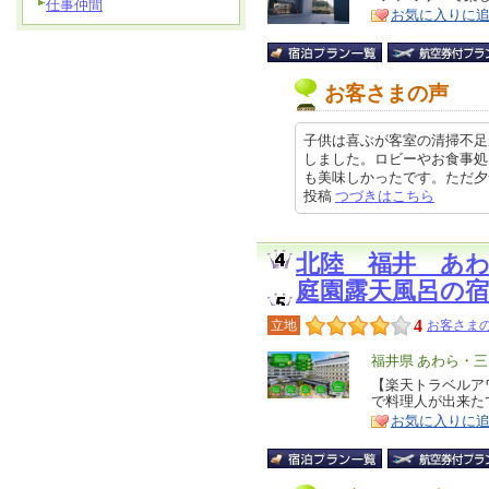
仕事仲間
お気に入りに
ア
徴
お客さまの声
子供は喜ぶが客室の清掃不足
しました。ロビーやお食事処
も美味しかったです。ただ夕食の幼
投稿
つづきはこちら
北陸 福井 あ
庭園露天風呂の宿
4
立地
お客さまの
エ
福井県 あわら・三
リ
【楽天トラベルア
特
で料理人が出来た
ア
徴
お気に入りに