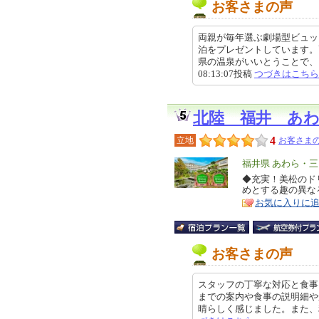
お客さまの声
両親が毎年選ぶ劇場型ビュッ
泊をプレゼントしています。
県の温泉がいいとうことで、いろ
08:13:07投稿
つづきはこちら
北陸 福井 あ
4
立地
お客さまの
エ
福井県 あわら・三
リ
◆充実！美松のド
特
めとする趣の異な
ア
徴
お気に入りに
お客さまの声
スタッフの丁寧な対応と食事
までの案内や食事の説明細や
晴らしく感じました。また、利用し