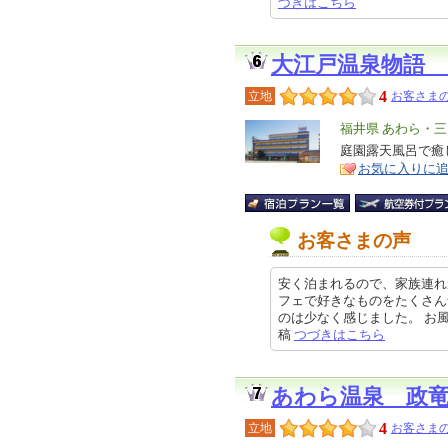
づきはこちら
大江戸温泉物語
4
立地
お客さまの
エ
福井県 あわら・三
リ
庭園露天風呂で癒
特
お気に入りに
ア
徴
お客さまの声
安く泊まれるので、家族連れ
フェで好きなものをたくさん
のは少なく感じました。 お風呂は
稿
つづきはこちら
あわら温泉 政
4
立地
お客さまの