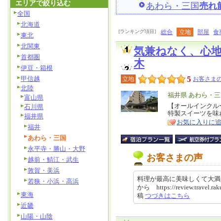
エリアで絞り込む
あわら・三国
売れ
全国
北海道
[ランキング項目]
総合
立地
部屋
食
東北
北関東
気兼ねなく、心
首都圏
木
伊豆・箱根
甲信越
5
立地
お客さまの
北陸
エ
福井県 あわら・三
富山県
リ
【オールインクル
特
石川県
特製スイーツを味
ア
福井県
徴
お気に入りに
福井
あわら・三国
永平寺・勝山・大野
お客さまの声
越前・鯖江・武生
敦賀・美浜
料理が最高に美味しくて大満足!
若狭・小浜・高浜
から https://review.travel.ra
東海
稿
つづきはこちら
近畿
山陽・山陰