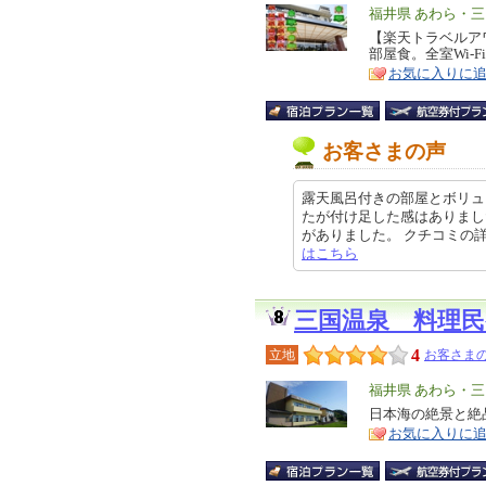
エ
福井県 あわら・三
リ
【楽天トラベルア
特
部屋食。全室Wi-
ア
徴
お気に入りに
お客さまの声
露天風呂付きの部屋とボリュ
たが付け足した感はありまし
がありました。 クチコミの詳細はこ
はこちら
三国温泉 料理
4
立地
お客さまの
エ
福井県 あわら・三
リ
日本海の絶景と絶
特
お気に入りに
ア
徴