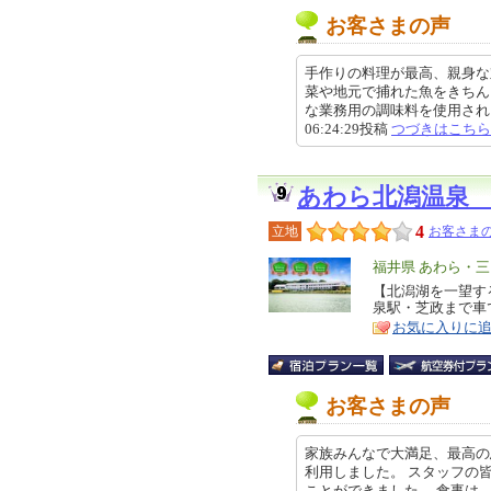
お客さまの声
手作りの料理が最高、親身な
菜や地元で捕れた魚をきちん
な業務用の調味料を使用されると
06:24:29投稿
つづきはこちら
あわら北潟温泉
4
立地
お客さまの
エ
福井県 あわら・三
リ
【北潟湖を一望す
特
泉駅・芝政まで車で
ア
徴
お気に入りに
お客さまの声
家族みんなで大満足、最高の
利用しました。 スタッフの
ことができました。 食事は、湖を眺