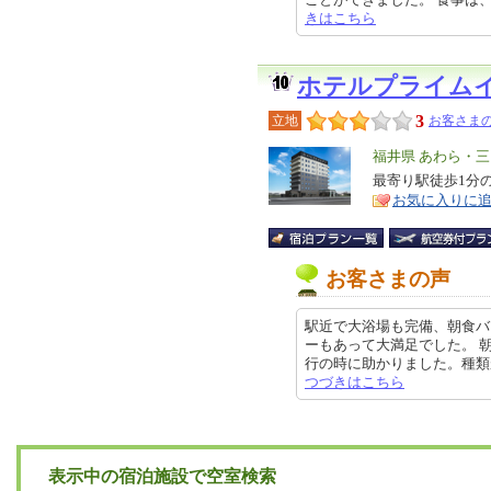
きはこちら
ホテルプライム
3
立地
お客さまの
エ
福井県 あわら・三
リ
最寄り駅徒歩1分
特
お気に入りに
ア
徴
お客さまの声
駅近で大浴場も完備、朝食バ
ーもあって大満足でした。 
行の時に助かりました。種類が豊富
つづきはこちら
表示中の宿泊施設で空室検索