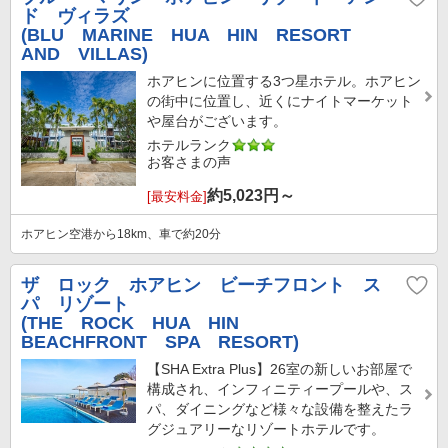
ド ヴィラズ
(BLU MARINE HUA HIN RESORT
AND VILLAS)
ホアヒンに位置する3つ星ホテル。ホアヒン
の街中に位置し、近くにナイトマーケット
や屋台がございます。
ホテルランク
お客さまの声
約
5,023
円～
[最安料金]
ホアヒン空港から18km、車で約20分
ザ ロック ホアヒン ビーチフロント ス
パ リゾート
(THE ROCK HUA HIN
BEACHFRONT SPA RESORT)
【SHA Extra Plus】26室の新しいお部屋で
構成され、インフィニティープールや、ス
パ、ダイニングなど様々な設備を整えたラ
グジュアリーなリゾートホテルです。