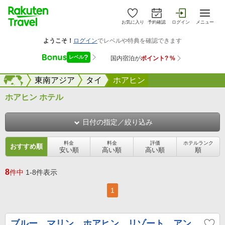
お気に入り
予約確認
ログイン
メニュー
海外
海外
東南アジア
タイ
ホアヒン
ホアヒン ホテル
日付の指定／絞り込み
料金
料金
評価
ホテルランク
おすすめ順
安い順
高い順
高い順
順
8
件中
1-8件表示
1
ブルー マリン ホアヒン リゾート アン