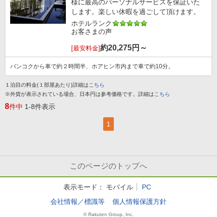
様に最高のパーソナルサービスを保証いた
します。楽しい休暇を過ごして頂けます。
ホテルランク
お客さまの声
約
20,275
円～
[最安料金]
バンコクから車で約２時間半、ホアヒン市内まで車で約10分。
１泊目の料金(１部屋あたり)詳細は
こちら
※外貨が表示されている場合、日本円は参考価格です。詳細は
こちら
8
件中
1-8件表示
1
このページのトップへ
表示モード：
モバイル
PC
会社情報／標識等
個人情報保護方針
© Rakuten Group, Inc.