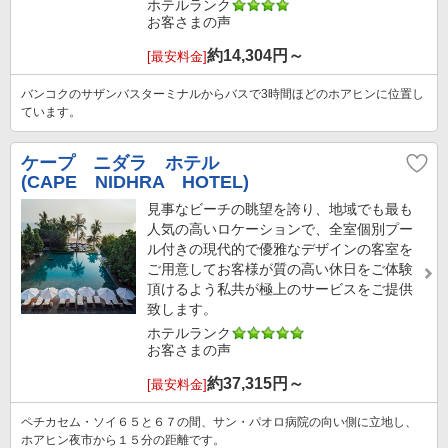
ホテルランク
お客さまの声
約
14,304
円～
[最安料金]
バンコクのサザンバスターミナルからバスで3時間ほどのホアヒンに位置し
ています。
ケープ ニダラ ホテル
(CAPE NIDHRA HOTEL)
見事なビーチの眺望を誇り、地域でも最も
人気の高いロケーションで、全室個別プー
ル付きの現代的で優雅なデザインの客室を
ご用意してお客様が質の高い休日をご体験
頂けるよう私共が極上のサービスをご提供
致します。
ホテルランク
お客さまの声
約
37,315
円～
[最安料金]
ペチカセム・ソイ６５と６７の間、サン・パオロ病院の向い側に立地し、
ホアヒン夜市から１５分の距離です。