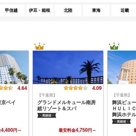
甲信越
伊豆・箱根
北陸
東海
近畿
3
4
4.64
4.09
【千葉県】
【千葉県】
東京ベイ
グランドメルキュール南房
舞浜ビュ
総リゾート＆スパ
ＨＵＬＩ
舞浜ホテ
4,400
4,750
金
円～
最安料金
円～