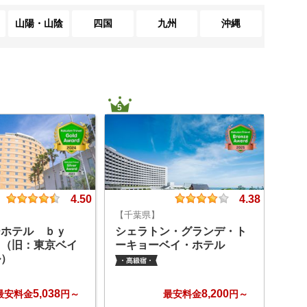
山陽・山陰
四国
九州
沖縄
5
6
4.50
4.38
【千葉県】
【千
ーホテル ｂｙ
シェラトン・グランデ・ト
オリ
Ｃ（旧：東京ベイ
ーキョーベイ・ホテル
イ
ル）
5,038
8,200
最安料金
円～
最安料金
円～