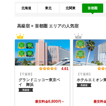
北海道
東北
北関東
首都圏
高級宿 ×
首都圏
エリアの人気宿
1
2
4.61
【千葉県】
【千葉県】
グランドニッコー東京ベ
ホテルエミオン
イ 舞浜
6,800
最安料金
円～
最安料