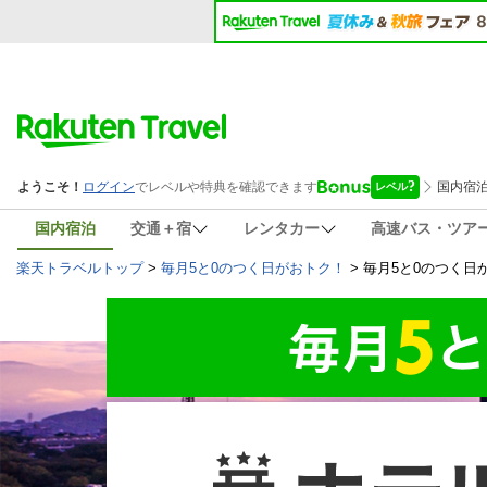
国内宿泊
交通＋宿
レンタカー
高速バス・ツア
楽天トラベルトップ
>
毎月5と0のつく日がおトク！
>
毎月5と0のつく日