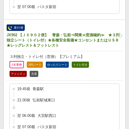
翌 07:00着 バスタ新宿
夜行便
JX902 【ＪＸ９０２便】 青森・弘前⇒関東≪窓側確約≫ ★３列
独立シート（トイレ付）★各種安全装備★コンセントまたはＵＳＢ
★レッグレスト＆フットレスト
３列独立・トイレ付（窓側）【プレミアム】
2名乗務
3列シート
ゆったりシート
トイレ付き
アメニティ
充電
19:45発 青森駅
21:00発 弘前駅城東口
翌 06:00着 大宮駅西口
翌 07:00着 バスタ新宿