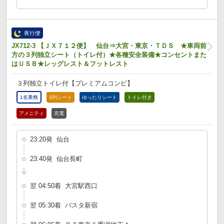
夜行便
JX712-3 【ＪＸ７１２便】 仙台⇒大宮・東京・ＴＤＳ ★車両前
方の３列独立シート（トイレ付）★各種安全装備★コンセントまた
はＵＳＢ★レッグレスト＆フットレスト
３列独立トイレ付【プレミアムコンビ】
1名乗務
3列シート
ゆったりシート
トイレ付き
アメニティ
充電
23:20発 仙台
23:40発 仙台長町
翌 04:50着 大宮駅西口
翌 05:30着 バスタ新宿