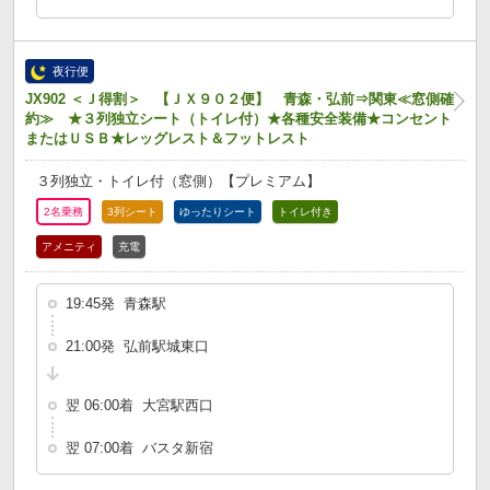
夜行便
JX902 ＜Ｊ得割＞ 【ＪＸ９０２便】 青森・弘前⇒関東≪窓側確
約≫ ★３列独立シート（トイレ付）★各種安全装備★コンセント
またはＵＳＢ★レッグレスト＆フットレスト
３列独立・トイレ付（窓側）【プレミアム】
2名乗務
3列シート
ゆったりシート
トイレ付き
アメニティ
充電
19:45発 青森駅
21:00発 弘前駅城東口
翌 06:00着 大宮駅西口
翌 07:00着 バスタ新宿