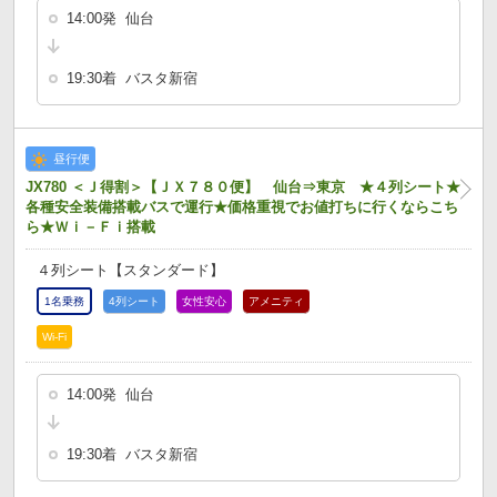
14:00発 仙台
19:30着 バスタ新宿
昼行便
JX780 ＜Ｊ得割＞【ＪＸ７８０便】 仙台⇒東京 ★４列シート★
各種安全装備搭載バスで運行★価格重視でお値打ちに行くならこち
ら★Ｗｉ－Ｆｉ搭載
４列シート【スタンダード】
1名乗務
4列シート
女性安心
アメニティ
Wi-Fi
14:00発 仙台
19:30着 バスタ新宿