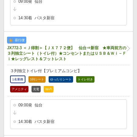
09:00発 仙台
14:30着 バスタ新宿
昼行便
JX772-3 ＜Ｊ得割＞【ＪＸ７７２便】 仙台⇒新宿 ★車両前方の
３列独立シート（トイレ付）★コンセントまたはＵＳＢ＆Ｗｉ－Ｆ
ｉ★レッグレスト＆フットレスト
３列独立トイレ付【プレミアムコンビ】
1名乗務
3列シート
ゆったりシート
トイレ付き
アメニティ
充電
Wi-Fi
09:00発 仙台
14:30着 バスタ新宿