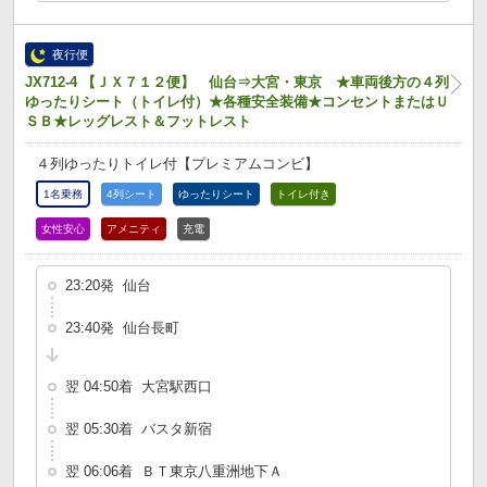
夜行便
JX712-4 【ＪＸ７１２便】 仙台⇒大宮・東京 ★車両後方の４列
ゆったりシート（トイレ付）★各種安全装備★コンセントまたはＵ
ＳＢ★レッグレスト＆フットレスト
４列ゆったりトイレ付【プレミアムコンビ】
1名乗務
4列シート
ゆったりシート
トイレ付き
女性安心
アメニティ
充電
23:20発 仙台
23:40発 仙台長町
翌 04:50着 大宮駅西口
翌 05:30着 バスタ新宿
翌 06:06着 ＢＴ東京八重洲地下Ａ