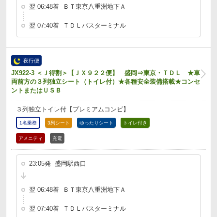
翌 06:48着 ＢＴ東京八重洲地下Ａ
翌 07:40着 ＴＤＬバスターミナル
夜行便
JX922-3 ＜Ｊ得割＞【ＪＸ９２２便】 盛岡⇒東京・ＴＤＬ ★車
両前方の３列独立シート（トイレ付）★各種安全装備搭載★コンセ
ントまたはＵＳＢ
３列独立トイレ付【プレミアムコンビ】
1名乗務
3列シート
ゆったりシート
トイレ付き
アメニティ
充電
23:05発 盛岡駅西口
翌 06:48着 ＢＴ東京八重洲地下Ａ
翌 07:40着 ＴＤＬバスターミナル