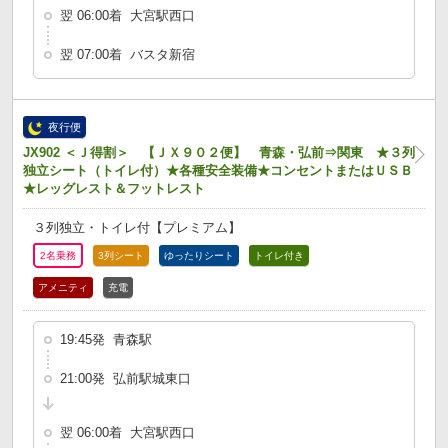
翌 06:00着 大宮駅西口
翌 07:00着 バスタ新宿
夜行便
JX902 ＜Ｊ得割＞ 【ＪＸ９０２便】 青森・弘前⇒関東 ★３列
独立シート（トイレ付）★各種安全装備★コンセントまたはＵＳＢ
★レッグレスト＆フットレスト
３列独立・トイレ付【プレミアム】
2名乗務
3列シート
ゆったりシート
トイレ付き
アメニティ
充電
19:45発 青森駅
21:00発 弘前駅城東口
翌 06:00着 大宮駅西口