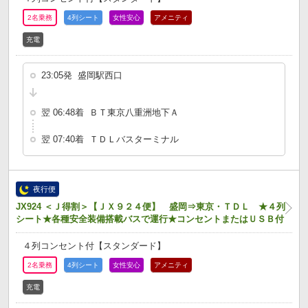
2名乗務
4列シート
女性安心
アメニティ
充電
23:05発 盛岡駅西口
翌 06:48着 ＢＴ東京八重洲地下Ａ
翌 07:40着 ＴＤＬバスターミナル
夜行便
JX924 ＜Ｊ得割＞【ＪＸ９２４便】 盛岡⇒東京・ＴＤＬ ★４列
シート★各種安全装備搭載バスで運行★コンセントまたはＵＳＢ付
４列コンセント付【スタンダード】
2名乗務
4列シート
女性安心
アメニティ
充電