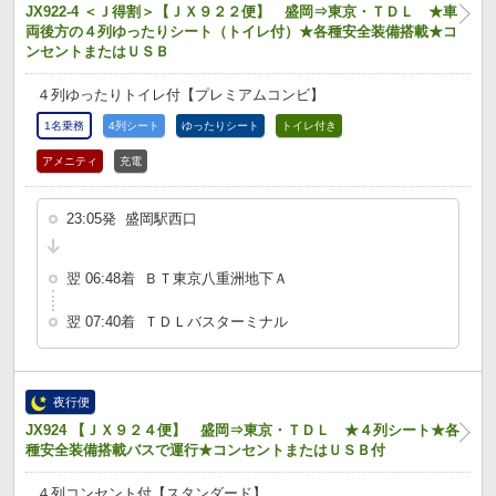
JX922-4 ＜Ｊ得割＞【ＪＸ９２２便】 盛岡⇒東京・ＴＤＬ ★車
両後方の４列ゆったりシート（トイレ付）★各種安全装備搭載★コ
ンセントまたはＵＳＢ
４列ゆったりトイレ付【プレミアムコンビ】
1名乗務
4列シート
ゆったりシート
トイレ付き
アメニティ
充電
23:05発 盛岡駅西口
翌 06:48着 ＢＴ東京八重洲地下Ａ
翌 07:40着 ＴＤＬバスターミナル
夜行便
JX924 【ＪＸ９２４便】 盛岡⇒東京・ＴＤＬ ★４列シート★各
種安全装備搭載バスで運行★コンセントまたはＵＳＢ付
４列コンセント付【スタンダード】