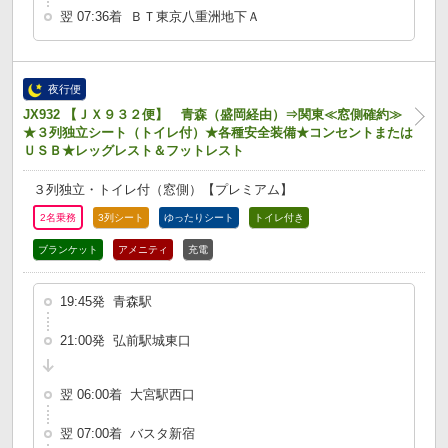
翌 07:36着 ＢＴ東京八重洲地下Ａ
夜行便
JX932 【ＪＸ９３２便】 青森（盛岡経由）⇒関東≪窓側確約≫
★３列独立シート（トイレ付）★各種安全装備★コンセントまたは
ＵＳＢ★レッグレスト＆フットレスト
３列独立・トイレ付（窓側）【プレミアム】
2名乗務
3列シート
ゆったりシート
トイレ付き
ブランケット
アメニティ
充電
19:45発 青森駅
21:00発 弘前駅城東口
翌 06:00着 大宮駅西口
翌 07:00着 バスタ新宿