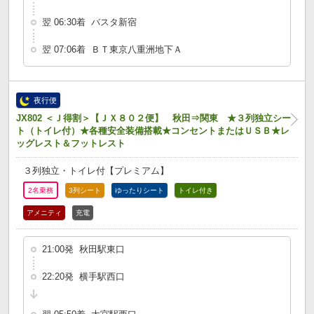
翌 06:30着 バスタ新宿
翌 07:06着 ＢＴ東京八重洲地下Ａ
夜行便
JX802 ＜Ｊ得割＞【ＪＸ８０２便】 秋田⇒関東 ★３列独立シー
ト（トイレ付）★各種安全装備搭載★コンセントまたはＵＳＢ★レ
ッグレスト＆フットレスト
３列独立・トイレ付【プレミアム】
2名乗務
3列シート
ゆったりシート
トイレ付き
アメニティ
充電
21:00発 秋田駅東口
22:20発 横手駅西口