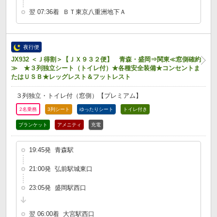
翌 07:36着 ＢＴ東京八重洲地下Ａ
夜行便
JX932 ＜Ｊ得割＞【ＪＸ９３２便】 青森・盛岡⇒関東≪窓側確約
≫ ★３列独立シート（トイレ付）★各種安全装備★コンセントま
たはＵＳＢ★レッグレスト＆フットレスト
３列独立・トイレ付（窓側）【プレミアム】
2名乗務
3列シート
ゆったりシート
トイレ付き
ブランケット
アメニティ
充電
19:45発 青森駅
21:00発 弘前駅城東口
23:05発 盛岡駅西口
翌 06:00着 大宮駅西口