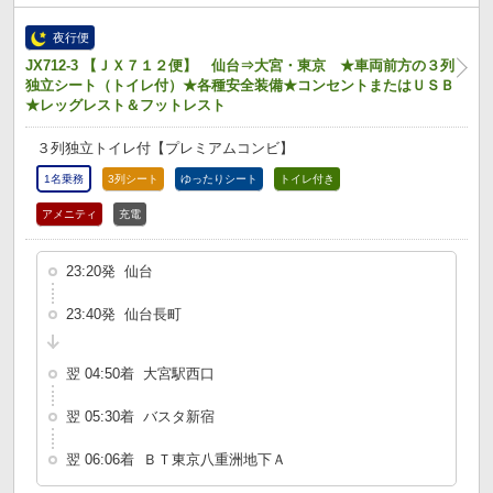
夜行便
JX712-3 【ＪＸ７１２便】 仙台⇒大宮・東京 ★車両前方の３列
独立シート（トイレ付）★各種安全装備★コンセントまたはＵＳＢ
★レッグレスト＆フットレスト
３列独立トイレ付【プレミアムコンビ】
1名乗務
3列シート
ゆったりシート
トイレ付き
アメニティ
充電
23:20発 仙台
23:40発 仙台長町
翌 04:50着 大宮駅西口
翌 05:30着 バスタ新宿
翌 06:06着 ＢＴ東京八重洲地下Ａ