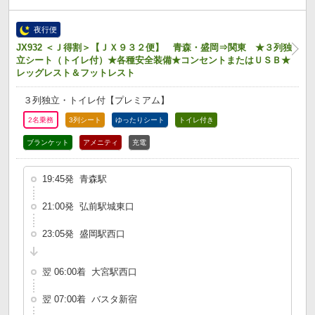
夜行便
JX932 ＜Ｊ得割＞【ＪＸ９３２便】 青森・盛岡⇒関東 ★３列独
立シート（トイレ付）★各種安全装備★コンセントまたはＵＳＢ★
レッグレスト＆フットレスト
３列独立・トイレ付【プレミアム】
2名乗務
3列シート
ゆったりシート
トイレ付き
ブランケット
アメニティ
充電
19:45発 青森駅
21:00発 弘前駅城東口
23:05発 盛岡駅西口
翌 06:00着 大宮駅西口
翌 07:00着 バスタ新宿