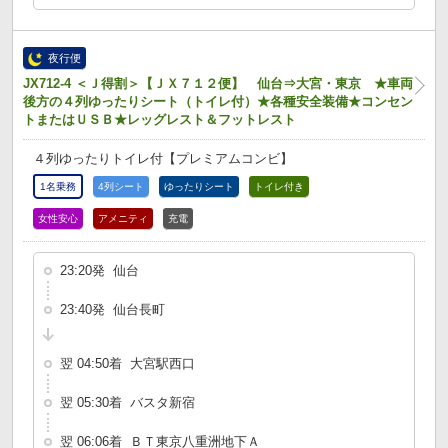
夜行便
JX712-4 ＜Ｊ得割＞【ＪＸ７１２便】 仙台⇒大宮・東京 ★車両
後方の４列ゆったりシート（トイレ付）★各種安全装備★コンセン
トまたはＵＳＢ★レッグレスト＆フットレスト
４列ゆったりトイレ付【プレミアムコンビ】
1名乗務
4列シート
ゆったりシート
トイレ付き
女性安心
アメニティ
充電
23:20発 仙台
23:40発 仙台長町
翌 04:50着 大宮駅西口
翌 05:30着 バスタ新宿
翌 06:06着 ＢＴ東京八重洲地下Ａ