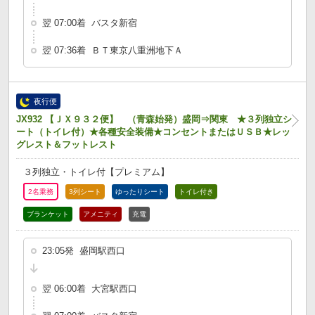
翌 07:00着 バスタ新宿
翌 07:36着 ＢＴ東京八重洲地下Ａ
夜行便
JX932 【ＪＸ９３２便】 （青森始発）盛岡⇒関東 ★３列独立シ
ート（トイレ付）★各種安全装備★コンセントまたはＵＳＢ★レッ
グレスト＆フットレスト
３列独立・トイレ付【プレミアム】
2名乗務
3列シート
ゆったりシート
トイレ付き
ブランケット
アメニティ
充電
23:05発 盛岡駅西口
翌 06:00着 大宮駅西口