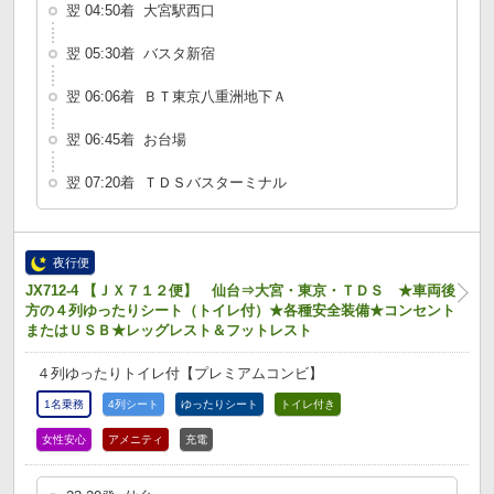
翌 04:50着 大宮駅西口
翌 05:30着 バスタ新宿
翌 06:06着 ＢＴ東京八重洲地下Ａ
翌 06:45着 お台場
翌 07:20着 ＴＤＳバスターミナル
夜行便
JX712-4 【ＪＸ７１２便】 仙台⇒大宮・東京・ＴＤＳ ★車両後
方の４列ゆったりシート（トイレ付）★各種安全装備★コンセント
またはＵＳＢ★レッグレスト＆フットレスト
４列ゆったりトイレ付【プレミアムコンビ】
1名乗務
4列シート
ゆったりシート
トイレ付き
女性安心
アメニティ
充電