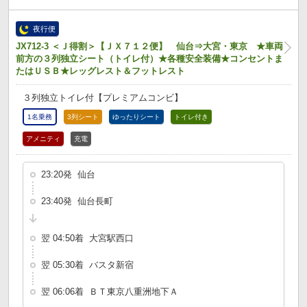
夜行便
JX712-3 ＜Ｊ得割＞【ＪＸ７１２便】 仙台⇒大宮・東京 ★車両
前方の３列独立シート（トイレ付）★各種安全装備★コンセントま
たはＵＳＢ★レッグレスト＆フットレスト
３列独立トイレ付【プレミアムコンビ】
1名乗務
3列シート
ゆったりシート
トイレ付き
アメニティ
充電
23:20発 仙台
23:40発 仙台長町
翌 04:50着 大宮駅西口
翌 05:30着 バスタ新宿
翌 06:06着 ＢＴ東京八重洲地下Ａ