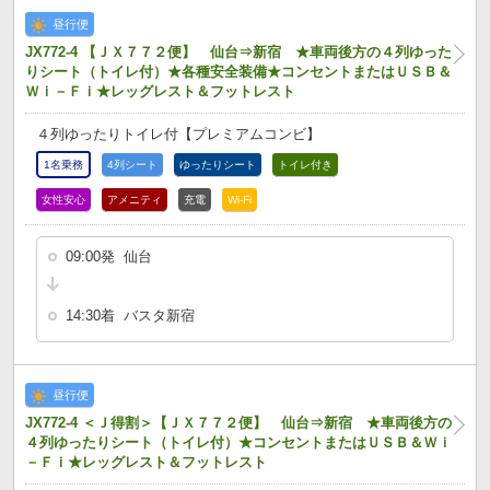
昼行便
JX772-4 【ＪＸ７７２便】 仙台⇒新宿 ★車両後方の４列ゆった
りシート（トイレ付）★各種安全装備★コンセントまたはＵＳＢ＆
Ｗｉ－Ｆｉ★レッグレスト＆フットレスト
４列ゆったりトイレ付【プレミアムコンビ】
1名乗務
4列シート
ゆったりシート
トイレ付き
女性安心
アメニティ
充電
Wi-Fi
09:00発 仙台
14:30着 バスタ新宿
昼行便
JX772-4 ＜Ｊ得割＞【ＪＸ７７２便】 仙台⇒新宿 ★車両後方の
４列ゆったりシート（トイレ付）★コンセントまたはＵＳＢ＆Ｗｉ
－Ｆｉ★レッグレスト＆フットレスト