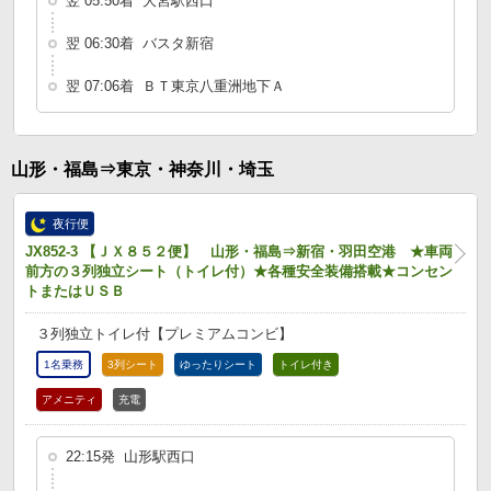
翌 05:50着 大宮駅西口
翌 06:30着 バスタ新宿
翌 07:06着 ＢＴ東京八重洲地下Ａ
山形・福島⇒東京・神奈川・埼玉
夜行便
JX852-3 【ＪＸ８５２便】 山形・福島⇒新宿・羽田空港 ★車両
前方の３列独立シート（トイレ付）★各種安全装備搭載★コンセン
トまたはＵＳＢ
３列独立トイレ付【プレミアムコンビ】
1名乗務
3列シート
ゆったりシート
トイレ付き
アメニティ
充電
22:15発 山形駅西口