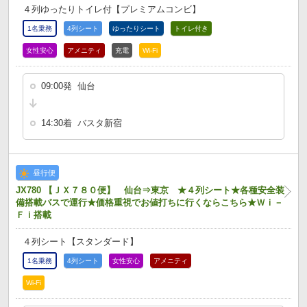
４列ゆったりトイレ付【プレミアムコンビ】
1名乗務
4列シート
ゆったりシート
トイレ付き
女性安心
アメニティ
充電
Wi-Fi
09:00発 仙台
14:30着 バスタ新宿
昼行便
JX780 【ＪＸ７８０便】 仙台⇒東京 ★４列シート★各種安全装
備搭載バスで運行★価格重視でお値打ちに行くならこちら★Ｗｉ－
Ｆｉ搭載
４列シート【スタンダード】
1名乗務
4列シート
女性安心
アメニティ
Wi-Fi