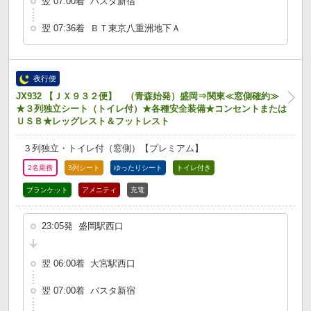
翌 07:00着 バスタ新宿
翌 07:36着 ＢＴ東京八重洲地下Ａ
夜行便
JX932 【ＪＸ９３２便】 （青森始発）盛岡⇒関東≪窓側確約≫
★３列独立シート（トイレ付）★各種安全装備★コンセントまたは
ＵＳＢ★レッグレスト＆フットレスト
３列独立・トイレ付（窓側）【プレミアム】
2名乗務
3列シート
ゆったりシート
トイレ付き
ブランケット
アメニティ
充電
23:05発 盛岡駅西口
翌 06:00着 大宮駅西口
翌 07:00着 バスタ新宿