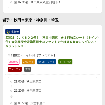
翌 07:36着 ＢＴ東京八重洲地下Ａ
岩手・秋田⇒東京・神奈川・埼玉
夜行便
JX802 【ＪＸ８０２便】 秋田⇒関東 ★３列独立シート（トイレ
付）★各種安全装備搭載★コンセントまたはＵＳＢ★レッグレスト
＆フットレスト
３列独立・トイレ付【プレミアム】
2名乗務
3列シート
ゆったりシート
トイレ付き
アメニティ
充電
21:00発 秋田駅東口
22:20発 横手駅西口
翌 05:50着 大宮駅西口