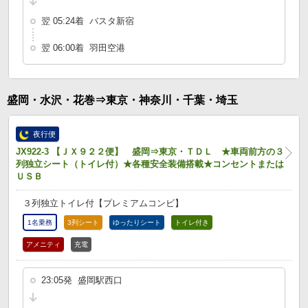
翌 05:24着 バスタ新宿
翌 06:00着 羽田空港
盛岡・水沢・花巻⇒東京・神奈川・千葉・埼玉
夜行便
JX922-3 【ＪＸ９２２便】 盛岡⇒東京・ＴＤＬ ★車両前方の３
列独立シート（トイレ付）★各種安全装備搭載★コンセントまたは
ＵＳＢ
３列独立トイレ付【プレミアムコンビ】
1名乗務
3列シート
ゆったりシート
トイレ付き
アメニティ
充電
23:05発 盛岡駅西口