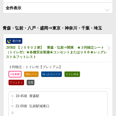
全件表示
青森・弘前・八戸・盛岡⇒東京・神奈川・千葉・埼玉
夜行便
JX902 【ＪＸ９０２便】 青森・弘前⇒関東 ★３列独立シート
（トイレ付）★各種安全装備★コンセントまたはＵＳＢ★レッグレ
スト＆フットレスト
３列独立・トイレ付【プレミアム】
2名乗務
3列シート
ゆったりシート
トイレ付き
アメニティ
充電
19:45発 青森駅
21:00発 弘前駅城東口