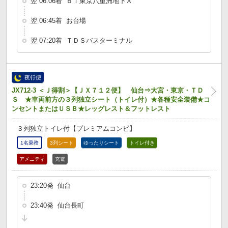
翌 06:06着 ＢＴ東京八重洲地下Ａ
翌 06:45着 お台場
翌 07:20着 ＴＤＳバスターミナル
夜行便
JX712-3 ＜Ｊ得割＞【ＪＸ７１２便】 仙台⇒大宮・東京・ＴＤ
Ｓ ★車両前方の３列独立シート（トイレ付）★各種安全装備★コ
ンセントまたはＵＳＢ★レッグレスト＆フットレスト
３列独立トイレ付【プレミアムコンビ】
1名乗務
3列シート
ゆったりシート
トイレ付き
アメニティ
充電
23:20発 仙台
23:40発 仙台長町