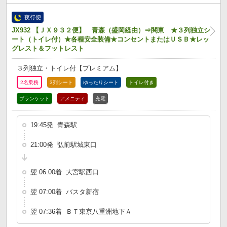
夜行便
JX932 【ＪＸ９３２便】 青森（盛岡経由）⇒関東 ★３列独立シ
ート（トイレ付）★各種安全装備★コンセントまたはＵＳＢ★レッ
グレスト＆フットレスト
３列独立・トイレ付【プレミアム】
2名乗務
3列シート
ゆったりシート
トイレ付き
ブランケット
アメニティ
充電
19:45発 青森駅
21:00発 弘前駅城東口
翌 06:00着 大宮駅西口
翌 07:00着 バスタ新宿
翌 07:36着 ＢＴ東京八重洲地下Ａ