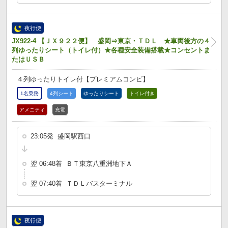
夜行便
JX922-4 【ＪＸ９２２便】 盛岡⇒東京・ＴＤＬ ★車両後方の４
列ゆったりシート（トイレ付）★各種安全装備搭載★コンセントま
たはＵＳＢ
４列ゆったりトイレ付【プレミアムコンビ】
1名乗務
4列シート
ゆったりシート
トイレ付き
アメニティ
充電
23:05発 盛岡駅西口
翌 06:48着 ＢＴ東京八重洲地下Ａ
翌 07:40着 ＴＤＬバスターミナル
夜行便