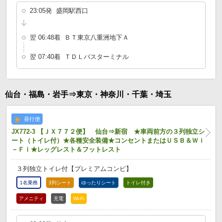
23:05発 盛岡駅西口
翌 06:48着 ＢＴ東京八重洲地下Ａ
翌 07:40着 ＴＤＬバスターミナル
仙台・福島・岩手⇒東京・神奈川・千葉・埼玉
昼行便
JX772-3 【ＪＸ７７２便】 仙台⇒新宿 ★車両前方の３列独立シ
ート（トイレ付）★各種安全装備★コンセントまたはＵＳＢ＆Ｗｉ
－Ｆｉ★レッグレスト＆フットレスト
３列独立トイレ付【プレミアムコンビ】
1名乗務
3列シート
ゆったりシート
トイレ付き
アメニティ
充電
Wi-Fi