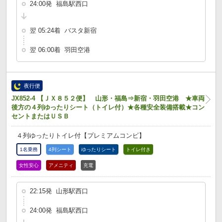
24:00発 福島駅西口
翌 05:24着 バスタ新宿
翌 06:00着 羽田空港
夜行便
JX852-4 【ＪＸ８５２便】 山形・福島⇒新宿・羽田空港 ★車両
後方の４列ゆったりシート（トイレ付）★各種安全装備搭載★コン
セントまたはＵＳＢ
４列ゆったりトイレ付【プレミアムコンビ】
1名乗務
4列シート
ゆったりシート
トイレ付き
女性安心
アメニティ
充電
22:15発 山形駅西口
24:00発 福島駅西口