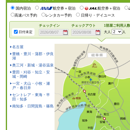
国内宿泊
航空券＋宿泊
航空券＋宿泊
高速バス予約
レンタカー予約
日帰り・デイユース
チェックイン
チェックアウト
1部屋ご利用人
日付未定
大人
人
名古屋
豊橋・豊川・蒲郡・伊良
湖
奥三河・新城・湯谷温泉
豊田・刈谷・知立・安
城・岡崎
一宮・犬山・小牧・瀬
戸・春日井
セントレア・東海・半
田・知多
南知多・日間賀島・篠島