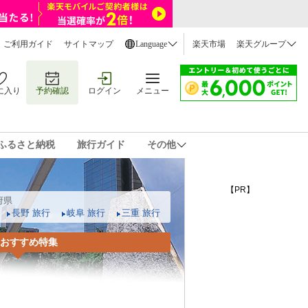
ご利用ガイド
サイトマップ
Language
楽天市場
楽天グループ
に入り
予約確認
ログイン
メニュー
ふるさと納税
旅行ガイド
その他
【PR】
府県
長野 旅行
岐阜 旅行
三重 旅行
 おすすめ特集