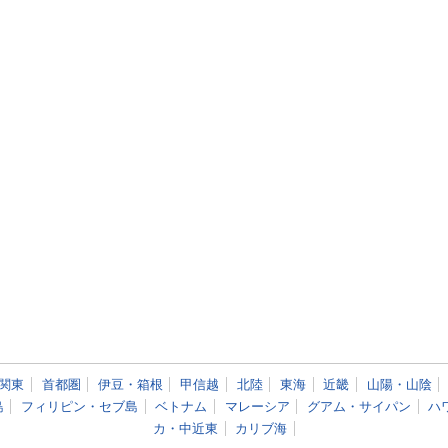
関東
首都圏
伊豆・箱根
甲信越
北陸
東海
近畿
山陽・山陰
島
フィリピン・セブ島
ベトナム
マレーシア
グアム・サイパン
ハ
カ・中近東
カリブ海