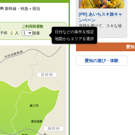
新幹線・特急＋宿泊
[PR] あいちスキ旅キャ
ンペーン
混雑を避けて、スキな場
数
ご利用部屋数
所へ
日付などの条件を指定
子供
0
人
部屋
地図からエリアを選択
愛知
愛知の遊び・体験