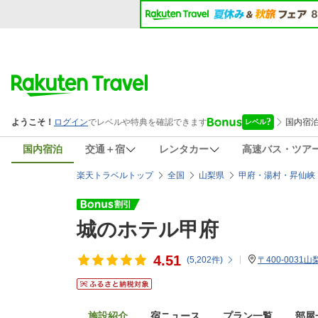
国内宿泊
交通＋宿
レンタカー
高速バス・ツア
楽天トラベルトップ
全国
山梨県
甲府・湯村・昇仙峡
城のホテル甲府
4.51
(
5,202
件)
〒400-0031
施設紹介
宿ニュース
プラン一覧
部屋