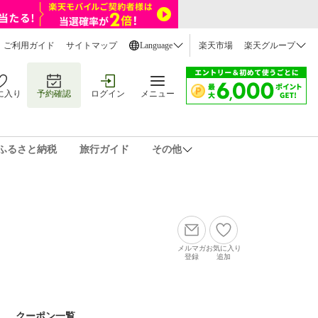
ご利用ガイド
サイトマップ
Language
楽天市場
楽天グループ
に入り
予約確認
ログイン
メニュー
ふるさと納税
旅行ガイド
その他
メルマガ
お気に入り
登録
追加
クーポン一覧