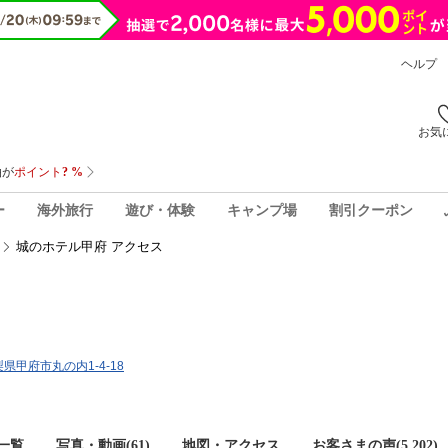
ヘルプ
お気
ー
海外旅行
遊び・体験
キャンプ場
割引クーポン
城のホテル甲府 アクセス
山梨県甲府市丸の内1-4-18
一覧
写真・動画(61)
地図・アクセス
お客さまの声(
5,202
)