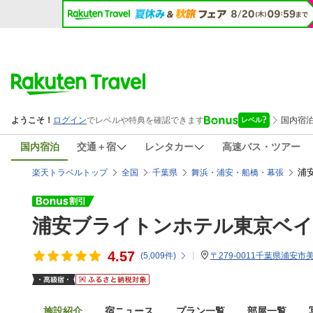
国内宿泊
交通＋宿
レンタカー
高速バス・ツアー
浦
楽天トラベルトップ
全国
千葉県
舞浜・浦安・船橋・幕張
浦安ブライトンホテル東京ベイ
4.57
(
5,009
件)
〒279-0011千葉県浦安
施設紹介
宿ニュース
プラン一覧
部屋一覧