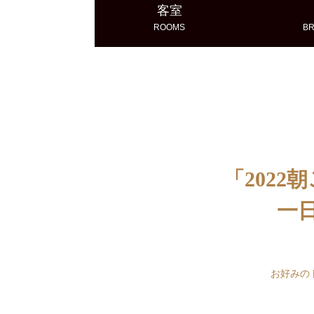
客室
ROOMS
BR
「2022
一日
お好みの