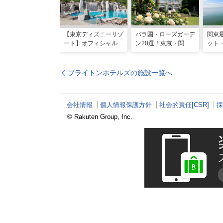
【東京ディズニーリゾ
バラ園・ローズガーデ
関東
ート】オフィシャル・
ン20選！東京・関東
ット
パートナーホテルのプ
の名所をご紹介
詣に
ールや無料ラウンジで
ご利
夏も暑さ知らずの旅を
ブライトンホテルズの施設一覧へ
会社情報
個人情報保護方針
社会的責任[CSR]
採
© Rakuten Group, Inc.