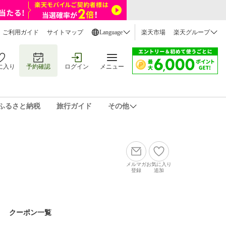
ご利用ガイド
サイトマップ
Language
楽天市場
楽天グループ
に入り
予約確認
ログイン
メニュー
ふるさと納税
旅行ガイド
その他
メルマガ
お気に入り
登録
追加
クーポン一覧