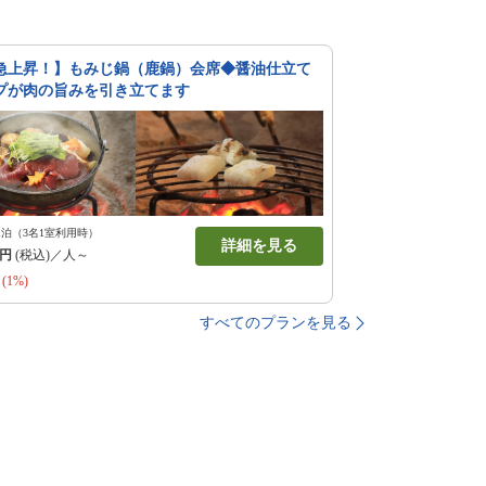
急上昇！】もみじ鍋（鹿鍋）会席◆醤油仕立て
プが肉の旨みを引き立てます
1泊（3名1室利用時）
詳細を見る
円
(税込)／人～
(1%)
すべてのプランを見る