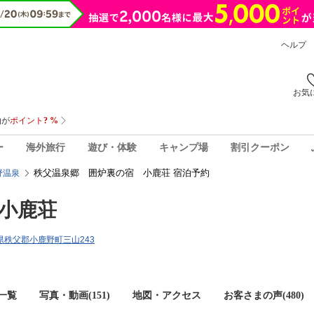
ヘルプ
お気
ー
海外旅行
遊び・体験
キャンプ場
割引クーポン
秩父温泉郷 囲炉裏の宿 小鹿荘 宿泊予約
野温泉
小鹿荘
埼玉県秩父郡小鹿野町三山243
一覧
写真・動画(151)
地図・アクセス
お客さまの声(
480
)