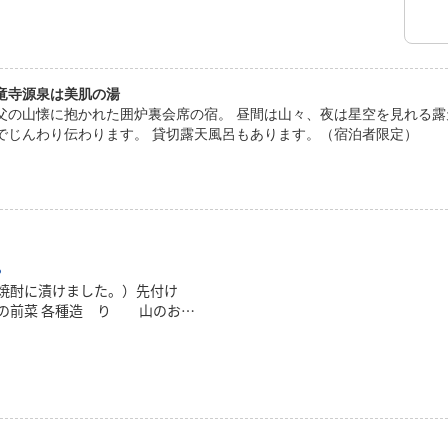
竜寺源泉は美肌の湯
父の山懐に抱かれた囲炉裏会席の宿。 昼間は山々、夜は星空を見れる露
でじんわり伝わります。 貸切露天風呂もあります。（宿泊者限定）
。
を焼酎に漬けました。）先付け
の前菜 各種造 り 山のお造
ルの茶碗蒸し 明太子･ベ
舗「せかい」の豚肉味噌漬け囲炉
 えびし（小麦粉に木の実や柑橘
んだお祝いの品）揚
き鍋 物 山の木こり鍋凌
（お好みで雑炊にもできます）