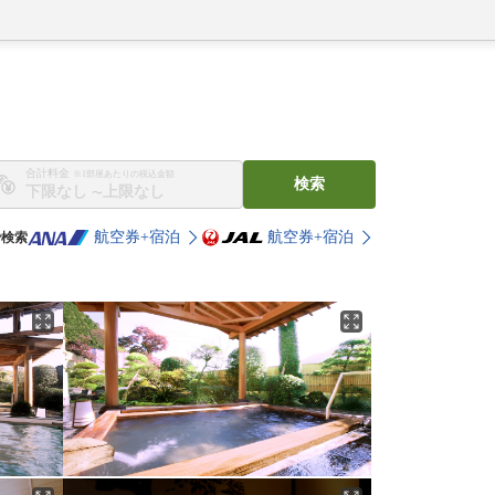
合計料金
※1部屋あたりの税込金額
検索
〜
航空券+宿泊
航空券+宿泊
で検索