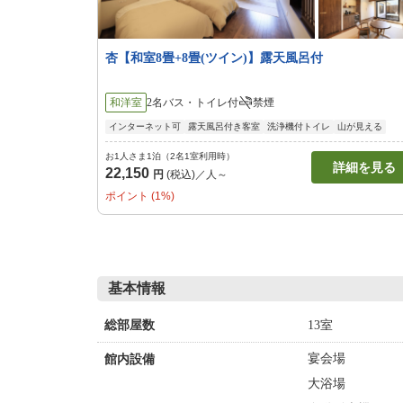
杏【和室8畳+8畳(ツイン)】露天風呂付
和洋室
2名
バス・トイレ付
禁煙
インターネット可
露天風呂付き客室
洗浄機付トイレ
山が見える
お1人さま1泊（2名1室利用時）
詳細を見る
22,150
円
(税込)／人～
ポイント (1%)
基本情報
13室
総部屋数
宴会場
館内設備
大浴場