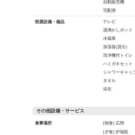
自動販売機
宅配便
テレビ
部屋設備・備品
湯沸かしポット
冷蔵庫
加湿器(貸出)
洗浄機付トイレ
ハミガキセット
シャワーキャッ
タオル
浴衣
その他設備・サービス
[朝食] 広間
食事場所
[夕食] 炉端処