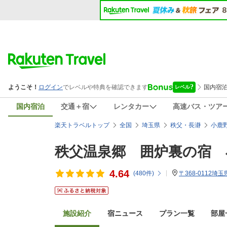
国内宿泊
交通＋宿
レンタカー
高速バス・ツア
楽天トラベルトップ
全国
埼玉県
秩父・長瀞
小鹿
秩父温泉郷 囲炉裏の宿 
4.64
(
480
件)
〒368-0112
施設紹介
宿ニュース
プラン一覧
部屋