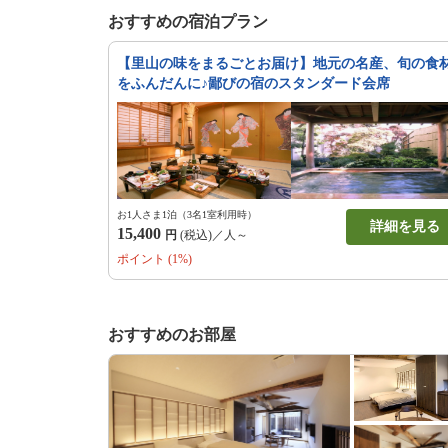
水菓子 苺プリン
おすすめの宿泊プラン
【里山の味をまるごとお届け】地元の名産、旬の食
をふんだんに♪鄙びの宿のスタンダード会席
お1人さま1泊（3名1室利用時）
詳細を見る
15,400
円
(税込)／人～
ポイント (1%)
おすすめのお部屋