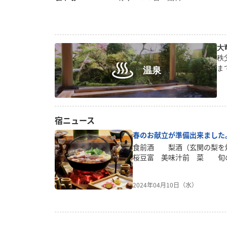
大
秩
ま
温泉
宿ニュース
春のお献立が準備出来ました
食前酒 梨酒（玄関の梨
桜豆富 美味汁前 菜 旬
り煮 物 プチヴェー
シャメルソース陶 板 老
2024年04月10日（水）
裏 川魚の塩焼き郷土料理
の皮を 練りこ
物 山菜と豚角煮の春巻
ぎ 自家製餅食 事 白飯