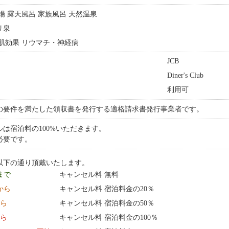
浴場 露天風呂 家族風呂 天然温泉
リ泉
 美肌効果 リウマチ・神経病
JCB
Diner's Club
利用可
の要件を満たした領収書を発行する適格請求書発行事業者です。
は宿泊料の100%いただきます。
必要です。
以下の通り頂戴いたします。
 まで
キャンセル料 無料
0:00 から
キャンセル料 宿泊料金の20％
から
キャンセル料 宿泊料金の50％
から
キャンセル料 宿泊料金の100％