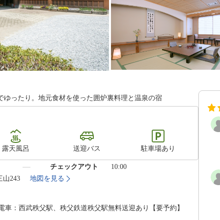
でゆったり。地元食材を使った囲炉裏料理と温泉の宿
露天風呂
送迎バス
駐車場あり
）
チェックアウト
10:00
三山243
地図を見る
。■電車：西武秩父駅、秩父鉄道秩父駅無料送迎あり【要予約】