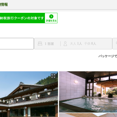
細情報
1
0
1
大人
子供
パッケージ