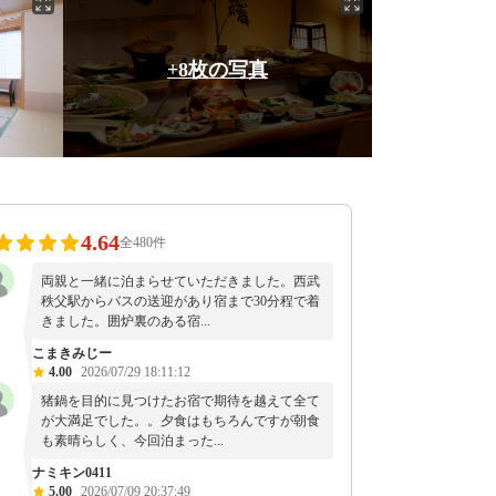
+8枚の写真
4.64
全480件
両親と一緒に泊まらせていただきました。西武
秩父駅からバスの送迎があり宿まで30分程で着
きました。囲炉裏のある宿...
こまきみじー
4.00
2026/07/29 18:11:12
猪鍋を目的に見つけたお宿で期待を越えて全て
が大満足でした。。夕食はもちろんですが朝食
も素晴らしく、今回泊まった...
ナミキン0411
5.00
2026/07/09 20:37:49