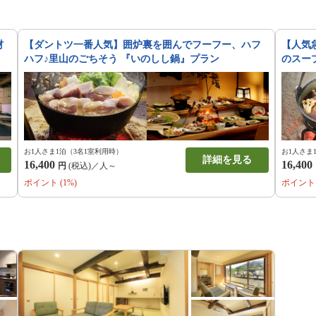
材
【ダントツ一番人気】囲炉裏を囲んでフーフー、ハフ
【人気
ハフ♪里山のごちそう 『いのしし鍋』プラン
のスー
お1人さま1泊（3名1室利用時）
お1人さま
詳細を見る
16,400
16,400
円
(税込)／人～
ポイント (1%)
ポイント 