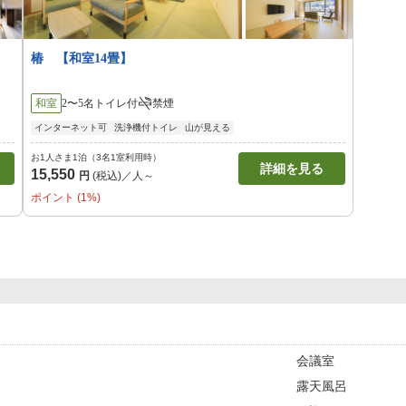
椿 【和室14畳】
和室
2〜5名
トイレ付
禁煙
インターネット可
洗浄機付トイレ
山が見える
お1人さま1泊（3名1室利用時）
詳細を見る
15,550
円
(税込)／人～
ポイント (1%)
会議室
露天風呂