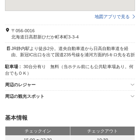
地図アプリで見る
〒056-0016
北海道日高郡新ひだか町本町3-3-4
JR静内駅より徒歩2分。道央自動車道から日高自動車道を経
由、新冠IC出口を出て国道235号線を浦河方面約5キロ先を右折
駐車場 :
30台分有り 無料（当ホテル前にも公共駐車場あり。何
台でもＯＫ）
周辺のレジャー
周辺の観光スポット
基本情報
チェックイン
チェックアウト