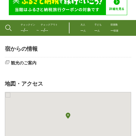
チェックイン
チェックアウト
大人
子ども
部屋数
--/--
--/--
--
--
--
〜
人
人
部屋
宿からの情報
観光のご案内
地図・アクセス