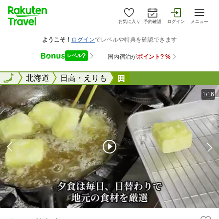
お気に入り
予約確認
ログイン
メニュー
全国
全国
北海道
日高・えりも
ホテルサトウ
1/16