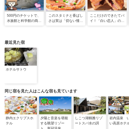
500円のチケットで、
このスタミナと香ばし
ここだけのできたてパ
水族館と科学館の両方
さは実は「切ない憧
イ！「白い恋人」の石
入れる！？お得感満載
れ」だった…！北海道
屋製菓直営初のオープ
の超穴場スポット！
グルメ「豚丼」のヒミ
ンキッチンが函館に
ツ
最近見た宿
ホテルサトウ
同じ宿を見た人はこんな宿も見ています
静内エクリプスホ
夕陽と音楽を堪能
しこつ湖鶴雅リゾ
岩内温泉 
テル
する眺望リゾー
ートスパ水の謌
い高原ホテ
ト 新冠温泉 ホ