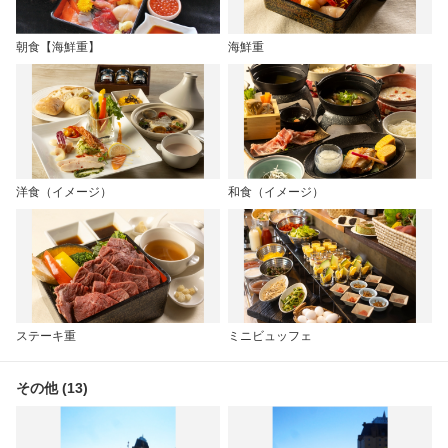
朝食【海鮮重】
海鮮重
洋食（イメージ）
和食（イメージ）
ステーキ重
ミニビュッフェ
その他 (13)