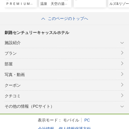
ＰＲＥＭＩＵＭ釧
温泉 天空の湯
ルズ&リゾ
路（旧：天然温
（旧天然温泉 ホ
泉 幣舞の湯 ラ
テルパコ釧路）
このページのトップへ
ビスタ釧路川）
釧路センチュリーキャッスルホテル
施設紹介
プラン
部屋
写真・動画
クーポン
クチコミ
その他の情報（PCサイト）
表示モード：
モバイル
PC
会社情報
個人情報保護方針