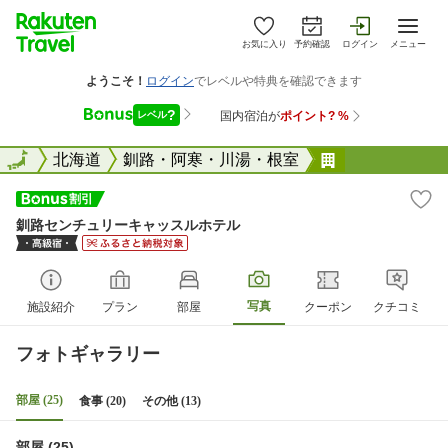
お気に入り
予約確認
ログイン
メニュー
全国
全国
北海道
釧路・阿寒・川湯・根室
釧路センチュ
釧路センチュリーキャッスルホテル
写真
施設紹介
プラン
部屋
クーポン
クチコミ
フォトギャラリー
部屋 (25)
食事 (20)
その他 (13)
部屋 (25)