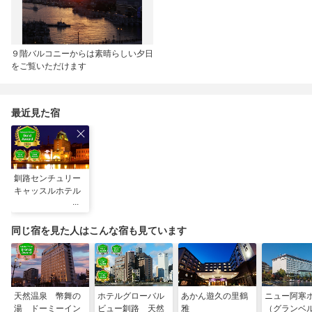
９階バルコニーからは素晴らしい夕日
をご覧いただけます
最近見た宿
釧路センチュリー
キャッスルホテル
同じ宿を見た人はこんな宿も見ています
天然温泉 幣舞の
ホテルグローバル
あかん遊久の里鶴
ニュー阿寒
湯 ドーミーイン
ビュー釧路 天然
雅
（グランベ