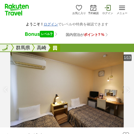
お気に入り
予約確認
ログイン
メニュー
全国
全国
群馬県
高崎
ホテル ナガイ
1/13