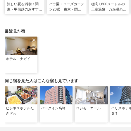
涼しい夏を満喫！関
バラ園・ローズガーデ
標高1,800メートルの
東・甲信越のおすすめ
ン20選！東京・関東
天空温泉！万座温泉
避暑地14選
の名所をご紹介
日進舘の絶景風呂と充
実プログラムで心身を
整える
最近見た宿
ホテル ナガイ
同じ宿を見た人はこんな宿も見ています
ビジネスホテルた
パークイン高崎
ロジモ エール
ハリスホテ
きざわ
ＳＴ