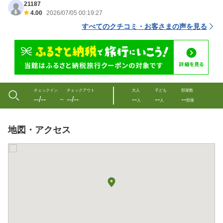
21187
4.00
2026/07/05 00:19:27
すべてのクチコミ・お客さまの声を見る
チェックイン
チェックアウト
大人
子ども
部屋数
--/--
--/--
--
--
--
〜
人
人
部屋
地図・アクセス