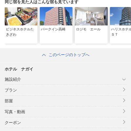
同じ宿を見た人はこんな宿も見ています
ビジネスホテルた
パークイン高崎
ロジモ エール
ハリスホテ
きざわ
ＳＴ
このページのトップへ
ホテル ナガイ
施設紹介
プラン
部屋
写真・動画
クーポン