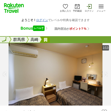
お気に入り
予約確認
ログイン
メニュー
全国
全国
群馬県
高崎
ホテル ナガイ
1/13