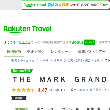
国内宿泊
交通＋宿
レンタカー
高速バス・ツアー
Ｔ
楽天トラベルトップ
全国
埼玉県
大宮・浦和・川口・上尾
ＴＨＥ ＭＡＲＫ ＧＲＡＮＤ
4.47
(
3,093
件)
〒330-0081埼玉県さいた
施設紹介
宿ニュース
プラン一覧
部屋一覧