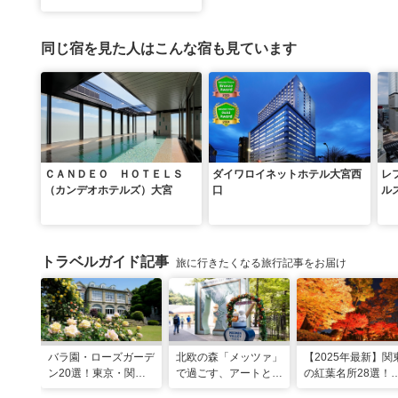
同じ宿を見た人はこんな宿も見ています
ＣＡＮＤＥＯ ＨＯＴＥＬＳ
ダイワロイネットホテル大宮西
レ
（カンデオホテルズ）大宮
口
ル
浴
トラベルガイド記事
旅に行きたくなる旅行記事をお届け
バラ園・ローズガーデ
北欧の森「メッツァ」
【2025年最新】関
ン20選！東京・関東
で過ごす、アートとム
の紅葉名所28選！
の名所をご紹介
ーミンの物語の世界に
2025年見頃やライ