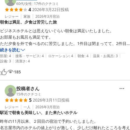
60代
/
女性
|
17
件のクチコミ
4
2026年3月22日
投稿
レジャー
家族
2026年3月
宿泊
朝食は満足、夕食は苦労した旅
ビジネスホテルとは思えないぐらい朝食は満足いたしました。

お部屋もお風呂も満足です。

ただ夕食を外で食べるのに苦労しました。1件目は閉まってて、2件目
はいっぱいだったのかとても冷たい対応なので、待たずに帰りました。
続きを読む
|
|
|
|
|
電話か何かで確認してから行ったほうが良かったです。

部屋
:
4
接客・サービス
:
4
ロケーション
:
4
朝食
:
4
温泉・お風呂
:
3
|
設備
:
3
清潔さ
:
4
結局、歩き回りました
185
投稿者さん
15
件のクチコミ
5
2026年3月11日
投稿
レジャー
一人
2026年3月
宿泊
駅近で朝食も美味しい、また来たいホテル
昨年の11月以来、２回目の宿泊で予約いたしました。

名古屋市内のホテルの値上がりが激しく、少しだけ離れたところを考え