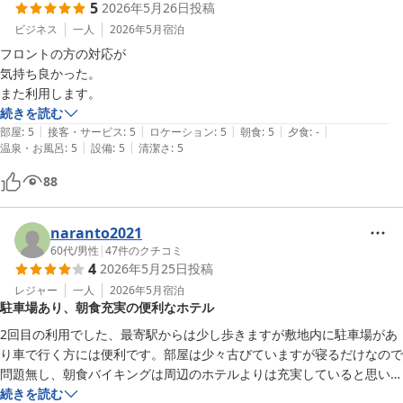
5
2026年5月26日
投稿
ビジネス
一人
2026年5月
宿泊
フロントの方の対応が

気持ち良かった。

また利用します。
続きを読む
|
|
|
|
|
部屋
:
5
接客・サービス
:
5
ロケーション
:
5
朝食
:
5
夕食
:
-
|
|
温泉・お風呂
:
5
設備
:
5
清潔さ
:
5
88
naranto2021
60代
/
男性
|
47
件のクチコミ
4
2026年5月25日
投稿
レジャー
一人
2026年5月
宿泊
駐車場あり、朝食充実の便利なホテル
2回目の利用でした、最寄駅からは少し歩きますが敷地内に駐車場があ
り車で行く方には便利です。部屋は少々古びていますが寝るだけなので
問題無し、朝食バイキングは周辺のホテルよりは充実していると思いま
す。
続きを読む