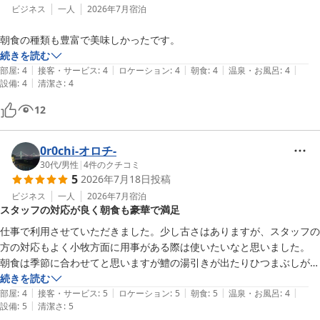
ビジネス
一人
2026年7月
宿泊
朝食の種類も豊富で美味しかったです。
続きを読む
|
|
|
|
|
部屋
:
4
接客・サービス
:
4
ロケーション
:
4
朝食
:
4
温泉・お風呂
:
4
|
設備
:
4
清潔さ
:
4
12
0r0chi-オロチ-
30代
/
男性
|
4
件のクチコミ
5
2026年7月18日
投稿
ビジネス
一人
2026年7月
宿泊
スタッフの対応が良く朝食も豪華で満足
仕事で利用させていただきました。少し古さはありますが、スタッフの
方の対応もよく小牧方面に用事がある際は使いたいなと思いました。

朝食は季節に合わせてと思いますが鱧の湯引きが出たりひつまぶしが出
たりと、他のホテルでもあまり見ないものだったかなと思いました。

続きを読む
|
|
|
|
|
ただベッド横のスイッチが3つありましたが、1つ機能しているのか分
部屋
:
4
接客・サービス
:
5
ロケーション
:
5
朝食
:
5
温泉・お風呂
:
4
|
設備
:
5
清潔さ
:
5
かりませんでしたので、どこが付くか表示があればよりいいと思いまし