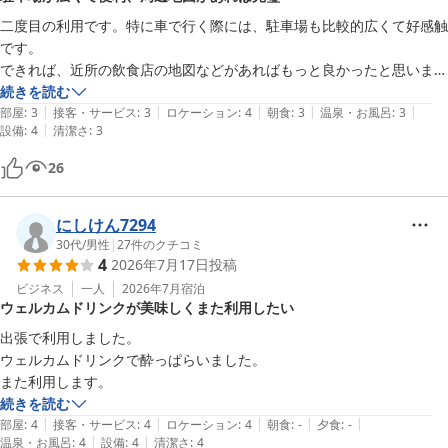
二度目の利用です。特に車で行く際には、駐車場も比較的広くて好感触
です。

できれば、近所の飲食店の地図などがあればもっと良かったと思いま
す。
続きを読む
|
|
|
|
|
部屋
:
3
接客・サービス
:
3
ロケーション
:
4
朝食
:
3
温泉・お風呂
:
3
|
設備
:
4
清潔さ
:
3
26
にしけん7294
30代
/
男性
|
27
件のクチコミ
4
2026年7月17日
投稿
ビジネス
一人
2026年7月
宿泊
ウェルカムドリンクが美味しくまた利用したい
出張で利用しました。

ウェルカムドリンクで酔っぱらいました。

また利用します。
続きを読む
|
|
|
|
|
部屋
:
4
接客・サービス
:
4
ロケーション
:
4
朝食
:
-
夕食
:
-
|
|
温泉・お風呂
:
4
設備
:
4
清潔さ
:
4