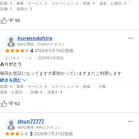
|
|
|
|
|
部屋
:
3
接客・サービス
:
3
ロケーション
:
3
朝食
:
4
温泉・お風呂
:
3
|
設備
:
3
清潔さ
:
3
58
hurenndohiro
60代
/
男性
|
116
件のクチコミ
4
2026年5月19日
投稿
ビジネス
一人
2026年5月
宿泊
ありがとう
毎回お世話になってます大変助かっていますまたご利用します
続きを読む
|
|
|
|
|
部屋
:
4
接客・サービス
:
4
ロケーション
:
4
朝食
:
-
夕食
:
-
|
|
温泉・お風呂
:
-
設備
:
4
清潔さ
:
4
62
shun77777
40代
/
男性
|
4
件のクチコミ
3
2026年7月31日
投稿