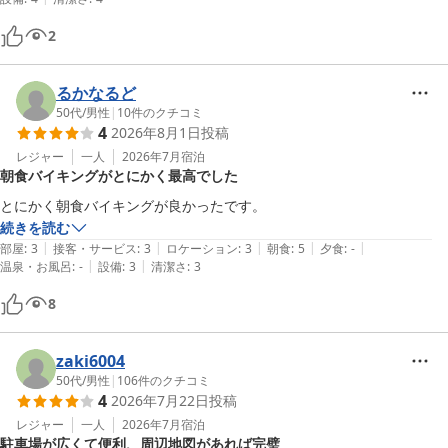
2
るかなるど
50代
/
男性
|
10
件のクチコミ
4
2026年8月1日
投稿
レジャー
一人
2026年7月
宿泊
朝食バイキングがとにかく最高でした
とにかく朝食バイキングが良かったです。
続きを読む
|
|
|
|
|
部屋
:
3
接客・サービス
:
3
ロケーション
:
3
朝食
:
5
夕食
:
-
|
|
温泉・お風呂
:
-
設備
:
3
清潔さ
:
3
8
zaki6004
50代
/
男性
|
106
件のクチコミ
4
2026年7月22日
投稿
レジャー
一人
2026年7月
宿泊
駐車場が広くて便利、周辺地図があれば完璧