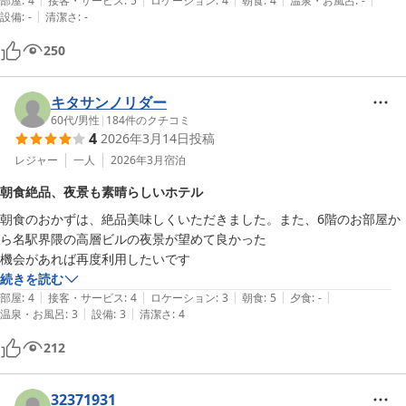
フライやイカそうめんも並んでいてスタッフさんが常に清潔な状態をキ
部屋
:
4
接客・サービス
:
5
ロケーション
:
4
朝食
:
4
温泉・お風呂
:
-
|
設備
:
-
清潔さ
:
-
ープしてくれていて、すごく良かった。季節のたけのこご飯とお味噌、
名古屋コーチンの卵焼きなど満足にいただきました。

250
名古屋城まで20〜30分と個人的には便利に使わせていただきました。
キタサンノリダー
60代
/
男性
|
184
件のクチコミ
4
2026年3月14日
投稿
レジャー
一人
2026年3月
宿泊
朝食絶品、夜景も素晴らしいホテル
朝食のおかずは、絶品美味しくいただきました。また、6階のお部屋か
ら名駅界隈の高層ビルの夜景が望めて良かった

機会があれば再度利用したいです
続きを読む
|
|
|
|
|
部屋
:
4
接客・サービス
:
4
ロケーション
:
3
朝食
:
5
夕食
:
-
|
|
温泉・お風呂
:
3
設備
:
3
清潔さ
:
4
212
32371931