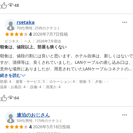
た。
48
rsetaka
70代
/
男性
|
25
件のクチコミ
4
2026年7月7日
投稿
ビジネス
一人
2026年7月
宿泊
朝食は、値段以上、部屋も狭くない
朝食は、値段の割には良いと思います。ホテル自体は、新しくはないで
すが、清掃等は、良くされていました。LANケーブルの差し込み口は、
意外な場所にありましたが、用意されていたLANケーブルコネクトの爪
を折れておらず、問題なく使えました。
続きを読む
|
|
|
|
|
部屋
:
4
接客・サービス
:
5
ロケーション
:
4
朝食
:
5
夕食
:
-
|
|
温泉・お風呂
:
4
設備
:
4
清潔さ
:
4
64
連泊のおじさん
50代
/
男性
|
115
件のクチコミ
4
2026年5月18日
投稿