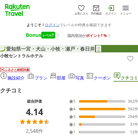
お気に入り
予約確認
ログイン
メニュー
愛知県
一宮・犬山・小牧・瀬戸・春日井
小牧セントラルホテル
ふるさと納税対象
施設紹介
プラン
部屋
写真
クーポン
クチコミ
クチコミ
総合評価
5
362
件
4.14
4
592
件
3
204
件
2
37
件
2,548
件
1
12
件