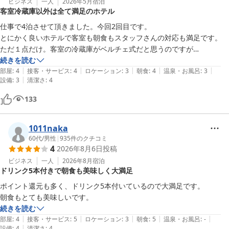
ビジネス
一人
2026年5月
宿泊
客室冷蔵庫以外は全て満足のホテル
仕事で4泊させて頂きました。今回2回目です。

とにかく良いホテルで客室も朝食もスタッフさんの対応も満足です。

ただ１点だけ。客室の冷蔵庫がベルチェ式だと思うのですが

しっかり冷えるとさらにいいのですが。方式的に難しいかもしれません
続きを読む
|
|
|
|
|
部屋
:
4
接客・サービス
:
4
ロケーション
:
3
朝食
:
4
温泉・お風呂
:
3
|
設備
:
3
清潔さ
:
4
133
1011naka
60代
/
男性
|
935
件のクチコミ
4
2026年8月6日
投稿
ビジネス
一人
2026年8月
宿泊
ドリンク5本付きで朝食も美味しく大満足
ポイント還元も多く、ドリンク5本付いているので大満足です。

朝食もとても美味しいです。
続きを読む
|
|
|
|
|
部屋
:
4
接客・サービス
:
5
ロケーション
:
3
朝食
:
5
温泉・お風呂
:
-
|
設備
:
4
清潔さ
:
4