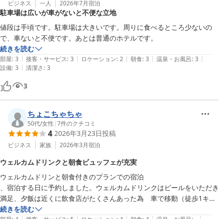
ビジネス
一人
2026年7月
宿泊
駐車場は広いが車がないと不便な立地
値段は手頃です。駐車場は大きいです。周りに食べるところ少ないの
で、車ないと不便です。あとは普通のホテルです。
続きを読む
|
|
|
|
|
部屋
:
3
接客・サービス
:
3
ロケーション
:
2
朝食
:
3
温泉・お風呂
:
3
|
設備
:
3
清潔さ
:
3
3
ちょこちゃちゃ
50代
/
女性
|
7
件のクチコミ
4
2026年3月23日
投稿
ビジネス
家族
2026年3月
宿泊
ウェルカムドリンクと朝食ビュッフェが充実
ウェルカムドリンと朝食付きのプランでの宿泊

、宿泊する日に予約しました。ウェルカムドリンクはビールをいただき
満足、夕飯は近くに飲食店がたくさんあった為　車で移動（徒歩1キロ
圏内にいくつかあった、コンビニも）駐車場は無料、朝食は朝からエビ
続きを読む
|
|
|
|
|