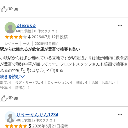
38
☆lexus☆
60代
/
男性
|
10
件のクチコミ
4
2026年7月12日
投稿
レジャー
一人
2026年5月
宿泊
駅からは離れるが飲食店が豊富で接客も良い
小牧駅からは多少離れている立地ですが駅近辺よりは徒歩圏内に飲食店
が豊富で和洋中華が揃ってます。フロントスタッフさんも笑顔で接客さ
れるので٩( •̅ ·͜· •̅)วはな〇( '-' 〇)まる
続きを読む
|
|
|
|
|
部屋
:
4
接客・サービス
:
4
ロケーション
:
4
朝食
:
4
温泉・お風呂
:
-
|
設備
:
4
清潔さ
:
4
39
りりーりんりん1234
40代
/
女性
|
2
件のクチコミ
5
2026年6月21日
投稿