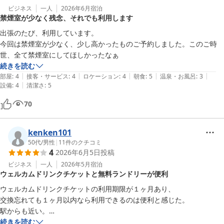
ビジネス
一人
2026年6月
宿泊
禁煙室が少なく残念、それでも利用します
出張のたび、利用しています。

今回は禁煙室が少なく、少し高かったものご予約しました。このご時
続きを読む
|
|
|
|
|
部屋
:
4
接客・サービス
:
4
ロケーション
:
4
朝食
:
5
温泉・お風呂
:
3
|
設備
:
4
清潔さ
:
5
70
kenken101
50代
/
男性
|
11
件のクチコミ
4
2026年6月5日
投稿
ビジネス
一人
2026年5月
宿泊
ウェルカムドリンクチケットと無料ランドリーが便利
ウェルカムドリンクチケットの利用期限が１ヶ月あり、

交換忘れても１ヶ月以内なら利用できるのは便利と感じた。

駅からも近い。

今回ランドリーを使わせていただいたのだが、無料だったので助かっ
続きを読む