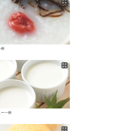
一例
ュー一例