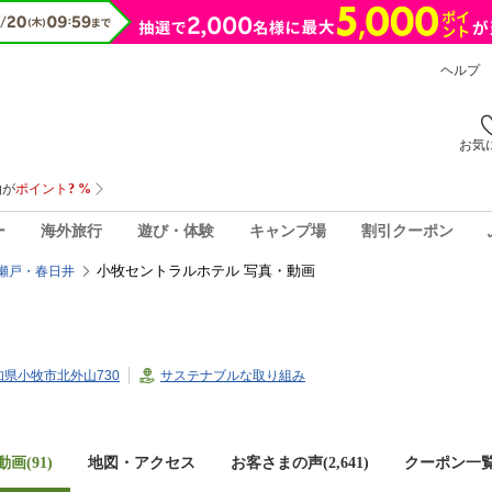
ヘルプ
お気
ー
海外旅行
遊び・体験
キャンプ場
割引クーポン
小牧セントラルホテル 写真・動画
瀬戸・春日井
愛知県小牧市北外山730
サステナブルな取り組み
画(91)
地図・アクセス
お客さまの声(
2,641
)
クーポン一