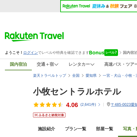
国内宿泊
交通＋宿
レンタカー
高速バス・ツア
楽天トラベルトップ
全国
愛知県
一宮・犬山・小牧・
小牧セントラルホテル
4.06
(
2,641
件)
〒485-0023
施設紹介
プラン一覧
部屋一覧
写真・動