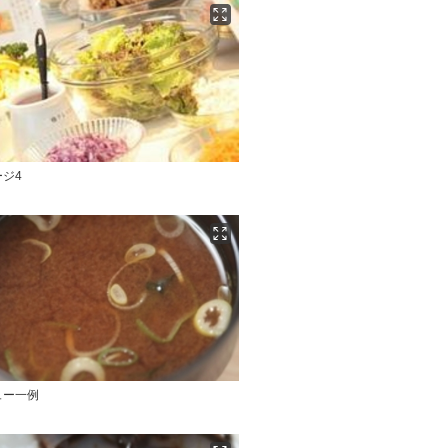
ジ4
ュー一例