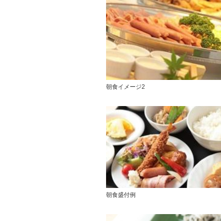
朝食イメージ2
朝食盛付例