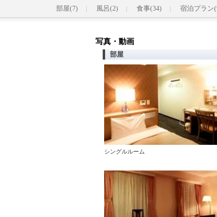
部屋(7)
風呂(2)
食事(34)
宿泊プラン(
写真・動画
部屋
シングルルーム