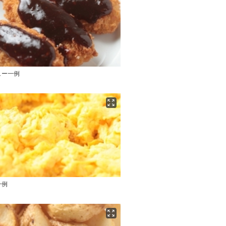
ュー一例
一例