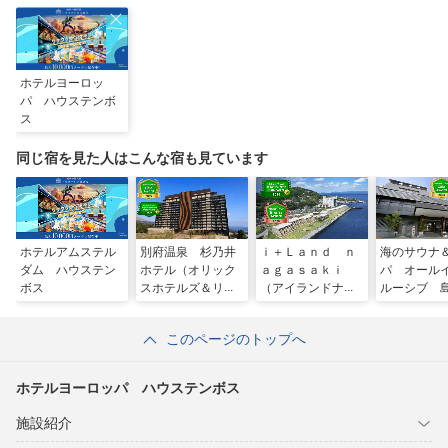
ホテルヨーロッ
パ ハウステンボ
ス
同じ宿を見た人はこんな宿も見ています
ホテルアムステル
別府温泉 杉乃井
ｉ＋Ｌａｎｄ ｎ
海のサウナ
ダム ハウステン
ホテル（オリック
ａｇａｓａｋｉ
パ オール
ボス
スホテルズ＆リゾ
（アイランドナガ
ルーシブ 
ーツ）
サキ）
泉ホテル南
このページのトップへ
ホテルヨーロッパ ハウステンボス
施設紹介