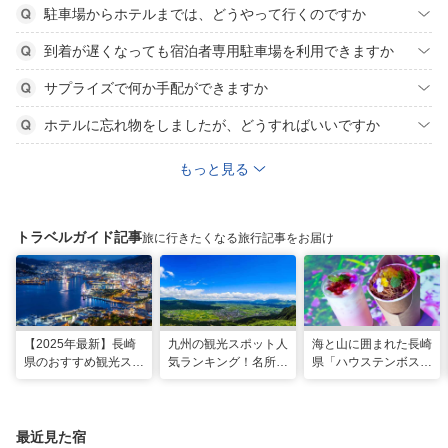
駐車場からホテルまでは、どうやって行くのですか
到着が遅くなっても宿泊者専用駐車場を利用できますか
サプライズで何か手配ができますか
ホテルに忘れ物をしましたが、どうすればいいですか
もっと見る
トラベルガイド記事
旅に行きたくなる旅行記事をお届け
【2025年最新】長崎
九州の観光スポット人
海と山に囲まれた長崎
県のおすすめ観光スポ
気ランキング！名所も
県「ハウステンボス」
ット27選！現地スタ
温泉も見どころ満載！
で多彩なグルメを満
ッフが厳選
喫！おすすめのグルメ
＆スイーツ
最近見た宿