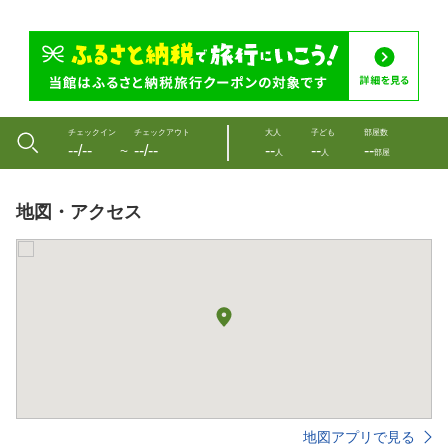
チェックイン
チェックアウト
大人
子ども
部屋数
--/--
--/--
--
--
--
〜
人
人
部屋
地図・アクセス
地図アプリで見る