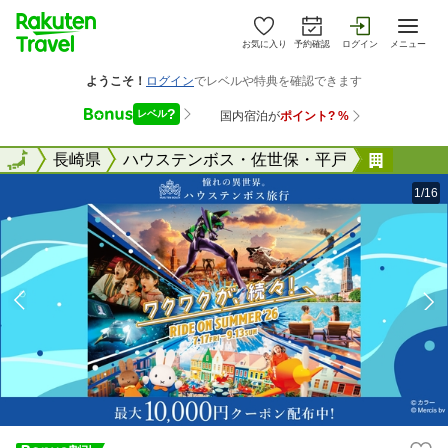
お気に入り
予約確認
ログイン
メニュー
全国
全国
長崎県
ハウステンボス・佐世保・平戸
ホテル
1/16