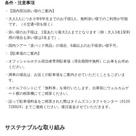
条件・注意事項
【国内宿泊添い寝のご案内】
大人1人につき小学6年生までのお子様1人、無料添い寝でのご利用が可能
です。（※交通+宿を除く）
添い寝のお子様は、1室あたり最大2人までとなります（例：大人3名1室利
用の場合も添い寝は2名まで）。
国内ツアー『楽パック商品』の場合、6歳以上のお子様添い寝不可。
【駐車場のご案内】
オフィシャルホテル宿泊者専用駐車場（滞在期間中無料）にお車をお停め
ください。
満車の場合は、お近くの駐車場をご案内させていただくこともございま
す。
ホテルフロントにて「無料券」を発行いたします。出庫前にウェルカムゲ
ート横の精算機にてご精算ください。
誤って駐車場料金をご精算された際はタイムズコンタクトセンター（0120
728924）までご連絡ください。後日返金させていただきます。
サステナブルな取り組み